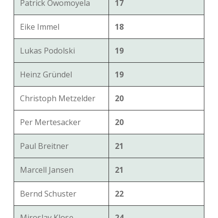
Patrick Owomoyela
17
Eike Immel
18
Lukas Podolski
19
Heinz Gründel
19
Christoph Metzelder
20
Per Mertesacker
20
Paul Breitner
21
Marcell Jansen
21
Bernd Schuster
22
Miroslav Klose
24