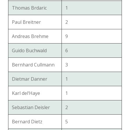
Thomas Brdaric
1
Paul Breitner
2
Andreas Brehme
9
Guido Buchwald
6
Bernhard Cullmann
3
Dietmar Danner
1
Karl del‘Haye
1
Sebastian Deisler
2
Bernard Dietz
5