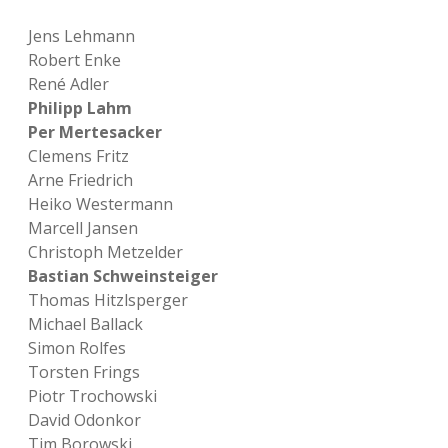
Jens Lehmann
Robert Enke
René Adler
Philipp Lahm
Per Mertesacker
Clemens Fritz
Arne Friedrich
Heiko Westermann
Marcell Jansen
Christoph Metzelder
Bastian Schweinsteiger
Thomas Hitzlsperger
Michael Ballack
Simon Rolfes
Torsten Frings
Piotr Trochowski
David Odonkor
Tim Borowski