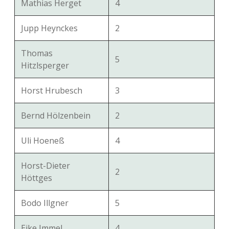
Mathias Herget
4
Jupp Heynckes
2
Thomas
5
Hitzlsperger
Horst Hrubesch
3
Bernd Hölzenbein
2
Uli Hoeneß
4
Horst-Dieter
2
Höttges
Bodo Illgner
5
Eike Immel
4