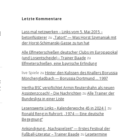
r
Letzte Kommentare
Lass mal netzwerken – Links vom 5. Mai 2015 –
d
betonflüsterer
zu
„Tatort“ — Was Horst Szymaniak mit
der Horst-Schimanski-Gasse zu tun hat
Alle Elfmeterschießen deutscher Clubs im Europapokal
(und Losentscheide) – Trainer Baade
zu
Elfmeterschießen, eine bayrische Erfindung
live Spiele
zu
Hinter den Kulissen des Knallers Borussia
Mönchengladbach — Borussia Dortmund … 1997
g
r
Hertha BSC verpflichtet Armin Reutershahn als neuen
Assistenzcoach! – Die Nachrichten
zu
Alle Trainer der
Bundesliga in einer Liste
Lesenswerte Links – Kalenderwoche 45 in 2024 |
zu
Ronald Reng in Ruhrort: „1974 — Eine deutsche
Begegnung“
Ankündigung: „Nachspielzeit“ — Erstes Festival der
Fußball-Literatur – Trainer Baade
zu
Lesetermine