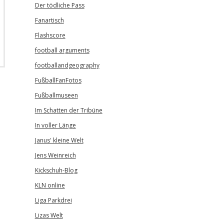
Der tödliche Pass
Fanartisch
Flashscore
football arguments
footballandgeography
FußballFanFotos
Fußballmuseen
Im Schatten der Tribüne
In voller Länge
Janus' kleine Welt
Jens Weinreich
Kickschuh-Blog
KLN online
Liga Parkdrei
Lizas Welt