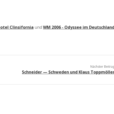
a
a
tel Clinsifornia
und
WM 2006 - Odyssee im Deutschlan
d
e
Nächster Beitra
Schneider — Schweden und Klaus Toppmölle