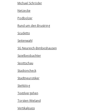
Michael Schröder
Netzecke
Podbolzer
Rund um den Brustring
Scudetto
Seitenwahl
SG Neureich-Bimbeshausen
Spielbeobachter
Spottschau
Stadioncheck
Stadtneurotiker
Stehblog
Textilvergehen
Torsten Wieland
Vertikalpass