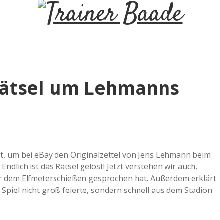
T
r
a
 Rätsel um Lehmanns
i
n
e
t, um bei eBay den Originalzettel von Jens Lehmann beim
ndlich ist das Rätsel gelöst! Jetzt verstehen wir auch,
r
r dem Elfmeterschießen gesprochen hat. Außerdem erklärt
iel nicht groß feierte, sondern schnell aus dem Stadion
B