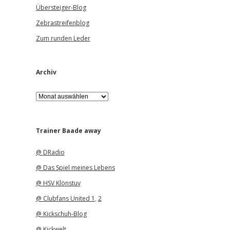
Übersteiger-Blog
Zebrastreifenblog
Zum runden Leder
Archiv
A
r
c
h
i
Trainer Baade away
v
@ DRadio
@ Das Spiel meines Lebens
@ HSV Klönstuv
@ Clubfans United 1
,
2
@ Kickschuh-Blog
@ Kickwelt