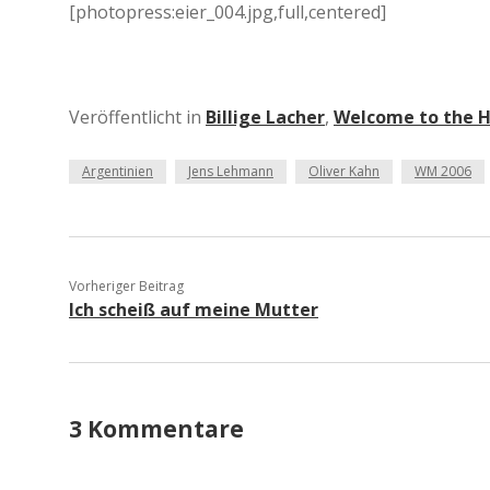
[photopress:eier_004.jpg,full,centered]
Veröffentlicht in
Billige Lacher
,
Welcome to the Ho
Argentinien
Jens Lehmann
Oliver Kahn
WM 2006
Vorheriger Beitrag
Ich scheiß auf meine Mutter
3 Kommentare