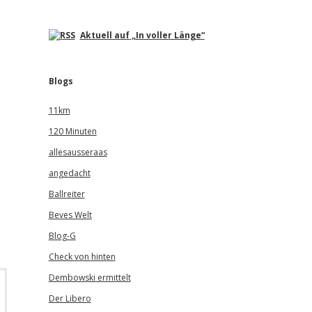
Aktuell auf „In voller Länge“
Blogs
11km
120 Minuten
allesausseraas
angedacht
Ballreiter
Beves Welt
Blog-G
Check von hinten
Dembowski ermittelt
Der Libero