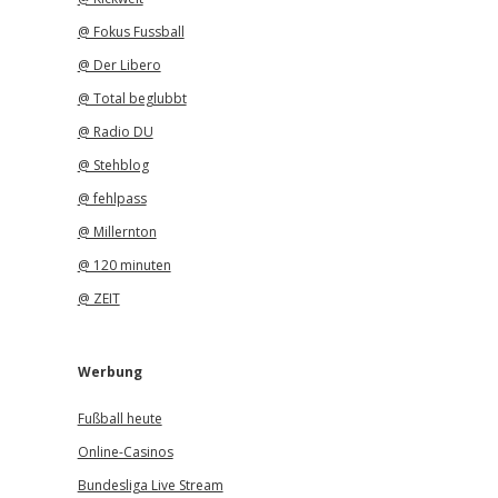
@ Fokus Fussball
@ Der Libero
@ Total beglubbt
@ Radio DU
@ Stehblog
@ fehlpass
@ Millernton
@ 120 minuten
@ ZEIT
Werbung
Fußball heute
Online-Casinos
Bundesliga Live Stream