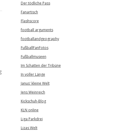
Der tödliche Pass
Fanartisch
Flashscore
football arguments
footballandgeography
FußballFanFotos
Fußballmuseen
Im Schatten der Tribüne
g
In voller Länge
Janus' kleine Welt
Jens Weinreich
Kickschuh-Blog
KLN online
Liga Parkdrei
Lizas Welt