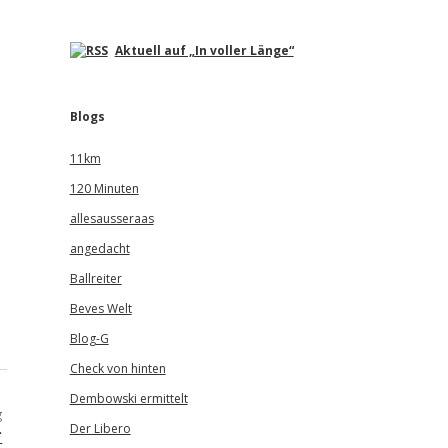
Aktuell auf „In voller Länge“
Blogs
11km
120 Minuten
allesausseraas
angedacht
Ballreiter
Beves Welt
Blog-G
Check von hinten
Dembowski ermittelt
g
Der Libero
*