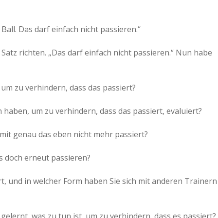
a
all. Das darf einfach nicht passieren.“
a
tz richten. „Das darf einfach nicht passieren.“ Nun habe
d
um zu verhindern, dass das passiert?
e
 haben, um zu verhindern, dass das passiert, evaluiert?
amit genau das eben nicht mehr passiert?
es doch erneut passieren?
t, und in welcher Form haben Sie sich mit anderen Trainern
elernt, was zu tun ist, um zu verhindern, dass es passiert?