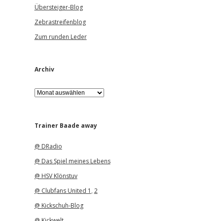
Übersteiger-Blog
Zebrastreifenblog
Zum runden Leder
Archiv
A
r
c
h
i
Trainer Baade away
v
@ DRadio
@ Das Spiel meines Lebens
@ HSV Klönstuv
@ Clubfans United 1
,
2
@ Kickschuh-Blog
@ Kickwelt