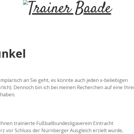
T
r
a
unkel
i
n
mplarisch an Sie geht, es könnte auch jeden x-beliebigen
lich). Dennoch bin ich bei meinen Recherchen auf eine Ihre
e
 haben.
r
Ihnen trainierte Fußballbundesligaverein Eintracht
B
urz vor Schluss der Nürnberger Ausgleich erzielt wurde,