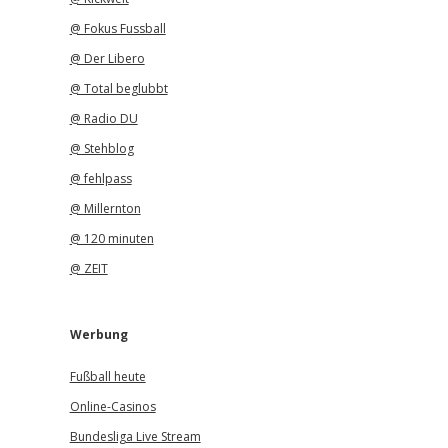
@ Fokus Fussball
@ Der Libero
@ Total beglubbt
@ Radio DU
@ Stehblog
@ fehlpass
@ Millernton
@ 120 minuten
@ ZEIT
Werbung
Fußball heute
Online-Casinos
Bundesliga Live Stream