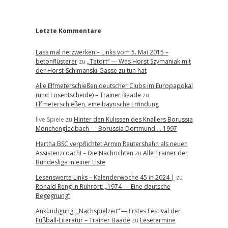
r
Letzte Kommentare
Lass mal netzwerken – Links vom 5. Mai 2015 –
betonflüsterer
zu
„Tatort“ — Was Horst Szymaniak mit
der Horst-Schimanski-Gasse zu tun hat
Alle Elfmeterschießen deutscher Clubs im Europapokal
(und Losentscheide) – Trainer Baade
zu
Elfmeterschießen, eine bayrische Erfindung
live Spiele
zu
Hinter den Kulissen des Knallers Borussia
Mönchengladbach — Borussia Dortmund … 1997
Hertha BSC verpflichtet Armin Reutershahn als neuen
Assistenzcoach! – Die Nachrichten
zu
Alle Trainer der
Bundesliga in einer Liste
Lesenswerte Links – Kalenderwoche 45 in 2024 |
zu
Ronald Reng in Ruhrort: „1974 — Eine deutsche
Begegnung“
Ankündigung: „Nachspielzeit“ — Erstes Festival der
Fußball-Literatur – Trainer Baade
zu
Lesetermine