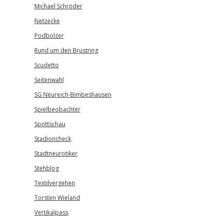
Michael Schröder
Netzecke
Podbolzer
Rund um den Brustring
Scudetto
Seitenwahl
SG Neureich-Bimbeshausen
Spielbeobachter
Spottschau
Stadioncheck
Stadtneurotiker
Stehblog
Textilvergehen
Torsten Wieland
Vertikalpass