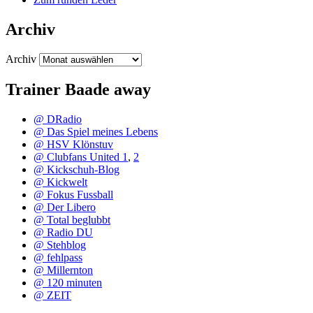
Archiv
Archiv
Trainer Baade away
@ DRadio
@ Das Spiel meines Lebens
@ HSV Klönstuv
@ Clubfans United 1
,
2
@ Kickschuh-Blog
@ Kickwelt
@ Fokus Fussball
@ Der Libero
@ Total beglubbt
@ Radio DU
@ Stehblog
@ fehlpass
@ Millernton
@ 120 minuten
@ ZEIT