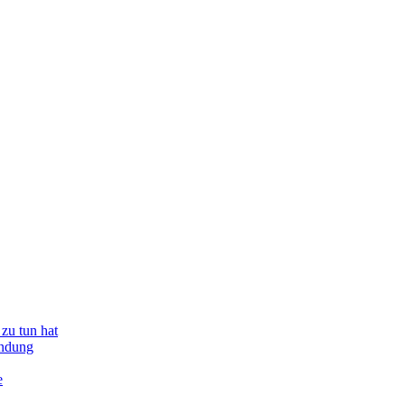
zu tun hat
indung
e