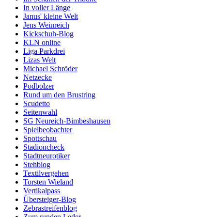
In voller Länge
Janus' kleine Welt
Jens Weinreich
Kickschuh-Blog
KLN online
Liga Parkdrei
Lizas Welt
Michael Schröder
Netzecke
Podbolzer
Rund um den Brustring
Scudetto
Seitenwahl
SG Neureich-Bimbeshausen
Spielbeobachter
Spottschau
Stadioncheck
Stadtneurotiker
Stehblog
Textilvergehen
Torsten Wieland
Vertikalpass
Übersteiger-Blog
Zebrastreifenblog
Zum runden Leder