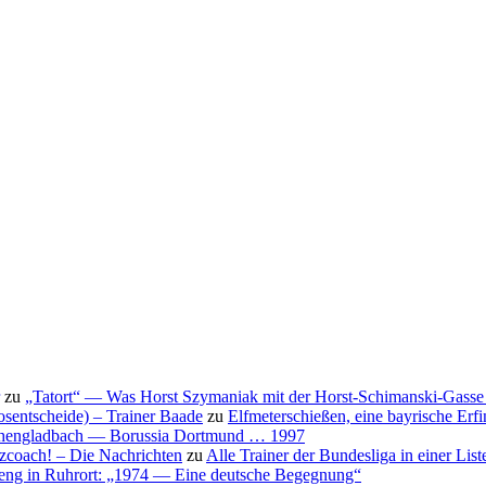
zu
„Tatort“ — Was Horst Szymaniak mit der Horst-Schimanski-Gasse 
osentscheide) – Trainer Baade
zu
Elfmeterschießen, eine bayrische Erf
nchengladbach — Borussia Dortmund … 1997
nzcoach! – Die Nachrichten
zu
Alle Trainer der Bundesliga in einer List
eng in Ruhrort: „1974 — Eine deutsche Begegnung“