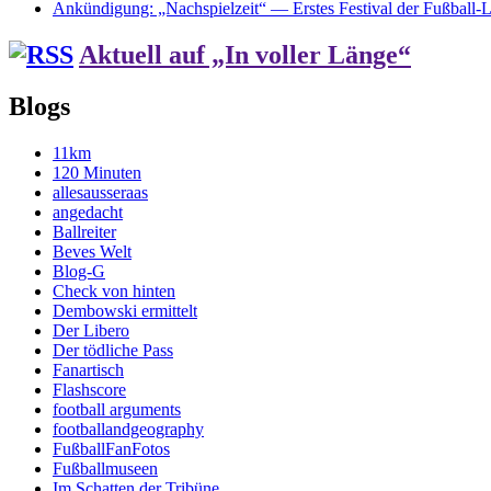
Ankündigung: „Nachspielzeit“ — Erstes Festival der Fußball-Li
Aktuell auf „In voller Länge“
Blogs
11km
120 Minuten
allesausseraas
angedacht
Ballreiter
Beves Welt
Blog-G
Check von hinten
Dembowski ermittelt
Der Libero
Der tödliche Pass
Fanartisch
Flashscore
football arguments
footballandgeography
FußballFanFotos
Fußballmuseen
Im Schatten der Tribüne