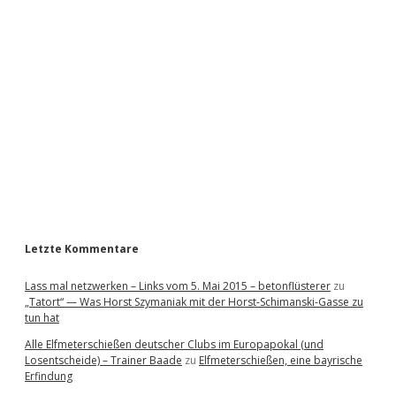
i
d
e
b
a
r
Letzte Kommentare
Lass mal netzwerken – Links vom 5. Mai 2015 – betonflüsterer
zu
„Tatort“ — Was Horst Szymaniak mit der Horst-Schimanski-Gasse zu
tun hat
Alle Elfmeterschießen deutscher Clubs im Europapokal (und
Losentscheide) – Trainer Baade
zu
Elfmeterschießen, eine bayrische
Erfindung