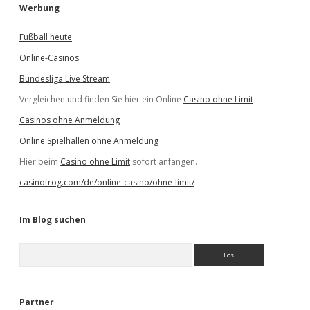
Werbung
Fußball heute
Online-Casinos
Bundesliga Live Stream
Vergleichen und finden Sie hier ein Online
Casino ohne Limit
Casinos ohne Anmeldung
Online Spielhallen ohne Anmeldung
Hier beim
Casino ohne Limit
sofort anfangen.
casinofrog.com/de/online-casino/ohne-limit/
Im Blog suchen
S
u
c
h
e
Partner