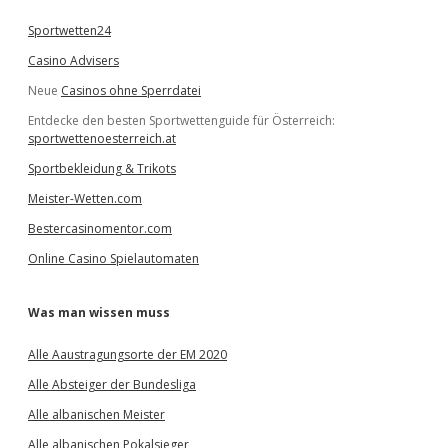
n
Sportwetten24
Casino Advisers
Neue
Casinos ohne Sperrdatei
Entdecke den besten Sportwettenguide für Österreich:
sportwettenoesterreich.at
Sportbekleidung & Trikots
Meister-Wetten.com
Bestercasinomentor.com
Online Casino Spielautomaten
Was man wissen muss
Alle Aaustragungsorte der EM 2020
Alle Absteiger der Bundesliga
Alle albanischen Meister
Alle albanischen Pokalsieger