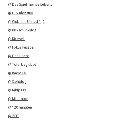
@ Das Spiel meines Lebens
@ HSV Klönstuv
@ Clubfans United 1
,
2
@ Kickschuh-Blog
@ Kickwelt
@ Fokus Fussball
@ Der Libero
@ Total beglubbt
@ Radio DU
@ Stehblog
@ fehlpass
@ Millernton
@ 120 minuten
@ ZEIT