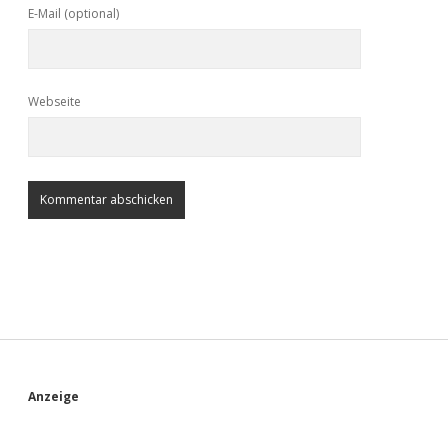
E-Mail (optional)
Webseite
S
Anzeige