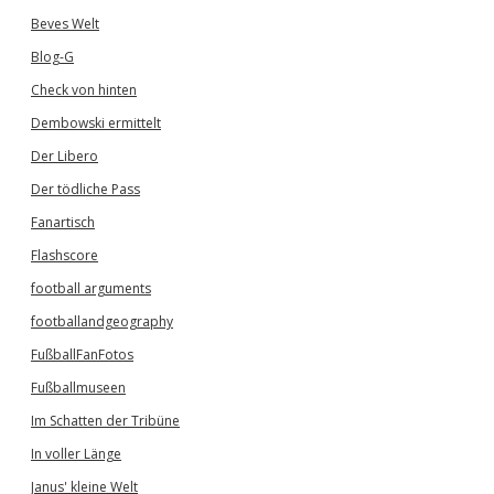
Beves Welt
Blog-G
Check von hinten
Dembowski ermittelt
Der Libero
Der tödliche Pass
Fanartisch
Flashscore
football arguments
footballandgeography
FußballFanFotos
Fußballmuseen
Im Schatten der Tribüne
In voller Länge
Janus' kleine Welt