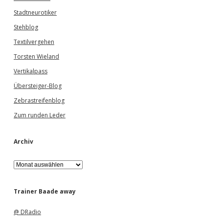
Stadtneurotiker
Stehblog
Textilvergehen
Torsten Wieland
Vertikalpass
Übersteiger-Blog
Zebrastreifenblog
Zum runden Leder
Archiv
A
r
c
h
Trainer Baade away
i
v
@ DRadio