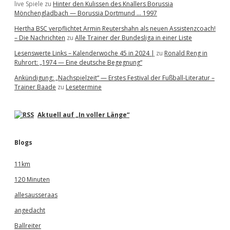
live Spiele
zu
Hinter den Kulissen des Knallers Borussia
Mönchengladbach — Borussia Dortmund … 1997
Hertha BSC verpflichtet Armin Reutershahn als neuen Assistenzcoach!
– Die Nachrichten
zu
Alle Trainer der Bundesliga in einer Liste
Lesenswerte Links – Kalenderwoche 45 in 2024 |
zu
Ronald Reng in
Ruhrort: „1974 — Eine deutsche Begegnung“
Ankündigung: „Nachspielzeit“ — Erstes Festival der Fußball-Literatur –
Trainer Baade
zu
Lesetermine
Aktuell auf „In voller Länge“
Blogs
11km
120 Minuten
allesausseraas
angedacht
Ballreiter