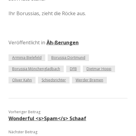
Ihr Borussias, zieht die Röcke aus.
Veröffentlicht in
Äh-ßerungen
Arminia Bielefeld
Borussia Dortmund
Borussia Mönchengladbach
DFB
Dietmar Hopp
Oliver Kahn
Schiedsrichter
Werder Bremen
Vorheriger Beitrag
Wonderful <s>Spam</s> Schaaf
Nächster Beitrag