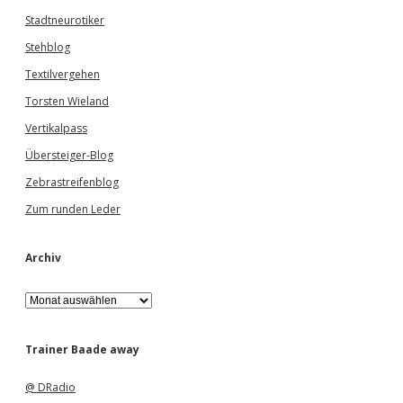
Stadtneurotiker
Stehblog
Textilvergehen
Torsten Wieland
Vertikalpass
Übersteiger-Blog
Zebrastreifenblog
Zum runden Leder
Archiv
A
r
c
h
Trainer Baade away
i
v
@ DRadio