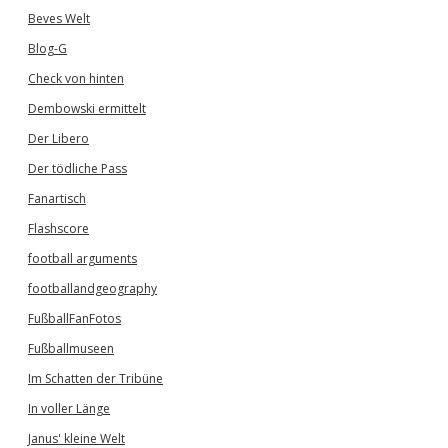
Beves Welt
Blog-G
Check von hinten
Dembowski ermittelt
Der Libero
Der tödliche Pass
Fanartisch
Flashscore
football arguments
footballandgeography
FußballFanFotos
Fußballmuseen
Im Schatten der Tribüne
In voller Länge
Janus' kleine Welt