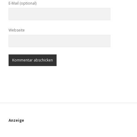
E-Mail (optional)
Webseite
S
Anzeige