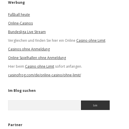
Werbung
Fußball heute
Online-Casinos
Bundesliga Live Stream
Vergleichen und finden Sie hier ein Online
Casino ohne Limit
Casinos ohne Anmeldung
Online Spielhallen ohne Anmeldung
Hier beim
Casino ohne Limit
sofort anfangen.
casinofrog.com/de/online-casino/ohne-limit/
Im Blog suchen
S
u
c
h
e
Partner
n