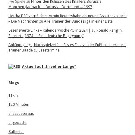
live Spiele
zu
Hinter den Kulissen des Knallers Borussia
Mönchengladbach — Borussia Dortmund … 1997
Hertha BSC verpflichtet Armin Reutershahn als neuen Assistenzcoach!
– Die Nachrichten
zu
Alle Trainer der Bundesliga in einer Liste
Lesenswerte Links – Kalenderwoche 45 in 2024 |
zu
Ronald Reng in
Ruhrort: „1974 — Eine deutsche Begegnung“
Ankündigung: „Nachspielzeit“ — Erstes Festival der Fußball-Literatur –
Trainer Baade
zu
Lesetermine
Aktuell auf „In voller Länge“
Blogs
11km
120 Minuten
allesausseraas
angedacht
Ballreiter