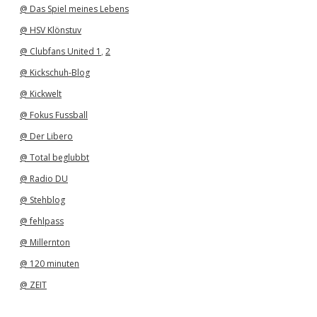
@ Das Spiel meines Lebens
@ HSV Klönstuv
@ Clubfans United 1
,
2
@ Kickschuh-Blog
@ Kickwelt
@ Fokus Fussball
@ Der Libero
@ Total beglubbt
@ Radio DU
@ Stehblog
@ fehlpass
@ Millernton
@ 120 minuten
@ ZEIT