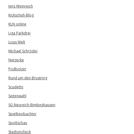
Jens Weinreich
Kickschuh-Blog
KLN online
Liga Parkdrei
Lizas Welt
Michael Schröder
Netzecke
Podbolzer
Rund um den Brustring
Scudetto
Seitenwahl
SG Neureich-Bimbeshausen
Spielbeobachter
Spottschau
Stadioncheck