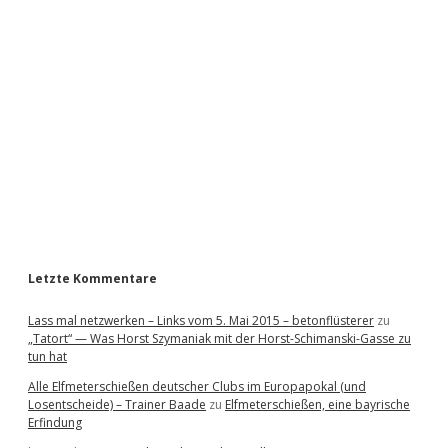
i
d
e
b
a
r
Letzte Kommentare
Lass mal netzwerken – Links vom 5. Mai 2015 – betonflüsterer
zu
„Tatort“ — Was Horst Szymaniak mit der Horst-Schimanski-Gasse zu
tun hat
Alle Elfmeterschießen deutscher Clubs im Europapokal (und
Losentscheide) – Trainer Baade
zu
Elfmeterschießen, eine bayrische
Erfindung