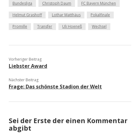
Bundesliga
Christoph Daum
FC Bayern München
Helmut Grashoff
Lothar Matthäus
Pokalfinale
Promille
Transfer
Uli Hoeneß
Wechsel
Vorheriger Beitrag
Liebster Award
Nächster Beitrag
Frage: Das schönste Stadion der Welt
Sei der Erste der einen Kommentar
abgibt