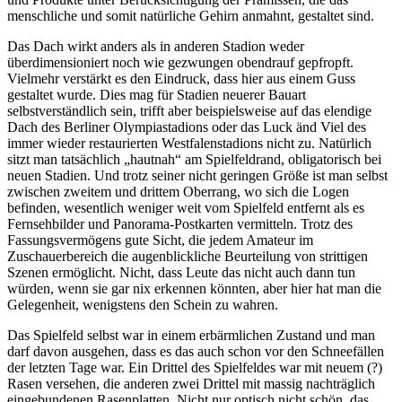
menschliche und somit natürliche Gehirn anmahnt, gestaltet sind.
Das Dach wirkt anders als in anderen Stadion weder
überdimensioniert noch wie gezwungen obendrauf gepfropft.
Vielmehr verstärkt es den Eindruck, dass hier aus einem Guss
gestaltet wurde. Dies mag für Stadien neuerer Bauart
selbstverständlich sein, trifft aber beispielsweise auf das elendige
Dach des Berliner Olympiastadions oder das Luck änd Viel des
immer wieder restaurierten Westfalenstadions nicht zu. Natürlich
sitzt man tatsächlich „hautnah“ am Spielfeldrand, obligatorisch bei
neuen Stadien. Und trotz seiner nicht geringen Größe ist man selbst
zwischen zweitem und drittem Oberrang, wo sich die Logen
befinden, wesentlich weniger weit vom Spielfeld entfernt als es
Fernsehbilder und Panorama-Postkarten vermitteln. Trotz des
Fassungsvermögens gute Sicht, die jedem Amateur im
Zuschauerbereich die augenblickliche Beurteilung von strittigen
Szenen ermöglicht. Nicht, dass Leute das nicht auch dann tun
würden, wenn sie gar nix erkennen könnten, aber hier hat man die
Gelegenheit, wenigstens den Schein zu wahren.
Das Spielfeld selbst war in einem erbärmlichen Zustand und man
darf davon ausgehen, dass es das auch schon vor den Schneefällen
der letzten Tage war. Ein Drittel des Spielfeldes war mit neuem (?)
Rasen versehen, die anderen zwei Drittel mit massig nachträglich
eingebundenen Rasenplatten. Nicht nur optisch nicht schön, das