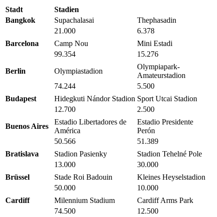
Stadt
Stadien
Bangkok
Supachalasai
Thephasadin
21.000
6.378
Barcelona
Camp Nou
Mini Estadi
99.354
15.276
Olympiapark-
Berlin
Olympiastadion
Amateurstadion
74.244
5.500
Budapest
Hidegkuti Nándor Stadion
Sport Utcai Stadion
12.700
2.500
Estadio Libertadores de
Estadio Presidente
Buenos Aires
América
Perón
50.566
51.389
Bratislava
Stadion Pasienky
Stadion Tehelné Pole
13.000
30.000
Brüssel
Stade Roi Badouin
Kleines Heyselstadion
50.000
10.000
Cardiff
Milennium Stadium
Cardiff Arms Park
74.500
12.500