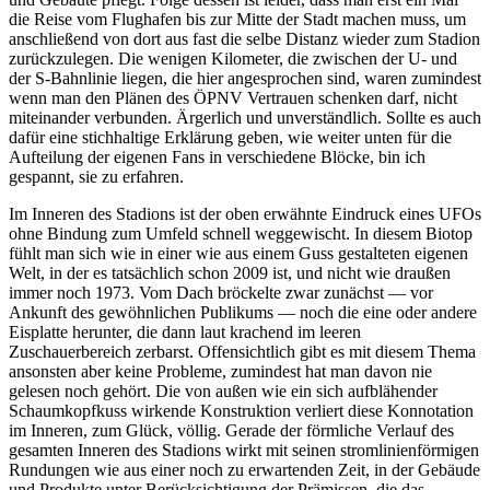
die Reise vom Flughafen bis zur Mitte der Stadt machen muss, um
anschließend von dort aus fast die selbe Distanz wieder zum Stadion
zurückzulegen. Die wenigen Kilometer, die zwischen der U- und
der S-Bahnlinie liegen, die hier angesprochen sind, waren zumindest
wenn man den Plänen des ÖPNV Vertrauen schenken darf, nicht
miteinander verbunden. Ärgerlich und unverständlich. Sollte es auch
dafür eine stichhaltige Erklärung geben, wie weiter unten für die
Aufteilung der eigenen Fans in verschiedene Blöcke, bin ich
gespannt, sie zu erfahren.
Im Inneren des Stadions ist der oben erwähnte Eindruck eines UFOs
ohne Bindung zum Umfeld schnell weggewischt. In diesem Biotop
fühlt man sich wie in einer wie aus einem Guss gestalteten eigenen
Welt, in der es tatsächlich schon 2009 ist, und nicht wie draußen
immer noch 1973. Vom Dach bröckelte zwar zunächst — vor
Ankunft des gewöhnlichen Publikums — noch die eine oder andere
Eisplatte herunter, die dann laut krachend im leeren
Zuschauerbereich zerbarst. Offensichtlich gibt es mit diesem Thema
ansonsten aber keine Probleme, zumindest hat man davon nie
gelesen noch gehört. Die von außen wie ein sich aufblähender
Schaumkopfkuss wirkende Konstruktion verliert diese Konnotation
im Inneren, zum Glück, völlig. Gerade der förmliche Verlauf des
gesamten Inneren des Stadions wirkt mit seinen stromlinienförmigen
Rundungen wie aus einer noch zu erwartenden Zeit, in der Gebäude
und Produkte unter Berücksichtigung der Prämissen, die das