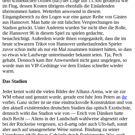
dem schließlichen Öffnen (ha!) der Loge um 13.30h geradezu wie
im Flug, dessen Kosten übrigens ebenfalls die Einladenden
übernommen hatten. Weiterhin anwesend in diesem
Eingangsbereich zu den Logen war eine ganze Reihe von Gästen
aus Hannover. Man hatte sie mit falschen Versprechungen ins
Stadion gelockt. Unter Anderem wurden Sie nicht über die Rolle,
die Hannover 96 in diesem Spiel zu spielen gedachte,
benachrichtigt. Außerdem wurde ihnen vorgegaukelt, dass die im
heute schwarzen Trikot von Hannover umherlaufenden Spieler
zuvor schon mehr als nur ein Mal zusammen trainiert hätten, so dass
so etwas wie Laufwege untereinander bekannt seien. Tja, Pech
gehabt. Dennoch kam ihre Anwesenheit nicht ganz ungelegen, so
wurde man im VIP-Gedränge vor dem Einlass schneller wieder
warm.
Das Stadion
Jeder kennt wohl die vielen Bilder der Allianz-Arena, wie sie zur
WM erbaut und genutzt wurde, gerade erst fuhr Jens Peters an
ihr
vorbei. Ganz sicher ist sie eine eindrucksvolle Konstruktion und von
den aktuell existierenden deutschen Stadien das optisch Exotischste,
dennoch wirkt das Stadion wie von — Erich von Däniken hatte
doch Recht — Aliens in der Landschaft wahlweise abgesetzt oder
bei der Rückreise vergessen, sci-fi-artig oder auch Ufo-haft, somit
aber auch auf unangenehme Weise surreal. Bindung zu seiner
Umgebung erhält dieses Gebäude durch flankierendes Was-auch-