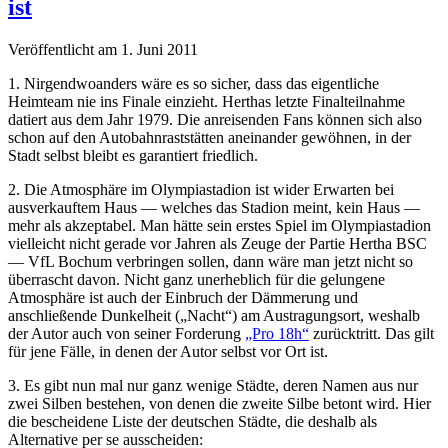
ist
Veröffentlicht am 1. Juni 2011
1. Nirgendwoanders wäre es so sicher, dass das eigentliche
Heimteam nie ins Finale einzieht. Herthas letzte Finalteilnahme
datiert aus dem Jahr 1979. Die anreisenden Fans können sich also
schon auf den Autobahnraststätten aneinander gewöhnen, in der
Stadt selbst bleibt es garantiert friedlich.
2. Die Atmosphäre im Olympiastadion ist wider Erwarten bei
ausverkauftem Haus — welches das Stadion meint, kein Haus —
mehr als akzeptabel. Man hätte sein erstes Spiel im Olympiastadion
vielleicht nicht gerade vor Jahren als Zeuge der Partie Hertha BSC
— VfL Bochum verbringen sollen, dann wäre man jetzt nicht so
überrascht davon. Nicht ganz unerheblich für die gelungene
Atmosphäre ist auch der Einbruch der Dämmerung und
anschließende Dunkelheit („Nacht“) am Austragungsort, weshalb
der Autor auch von seiner Forderung
„Pro 18h“
zurücktritt. Das gilt
für jene Fälle, in denen der Autor selbst vor Ort ist.
3. Es gibt nun mal nur ganz wenige Städte, deren Namen aus nur
zwei Silben bestehen, von denen die zweite Silbe betont wird. Hier
die bescheidene Liste der deutschen Städte, die deshalb als
Alternative per se ausscheiden: