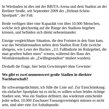
In Wiesbaden ist dies mit der BRITA-Arena und dem Stadion an der
Berliner Straße, seit September 2009 der „Helmut-Schön-
Sportpark“, der Fall.
Beide verfügen über eine Kapazität von über 10.000 Menschen,
welche sich gleichzeitig auf die Ränge des Stadions begeben
können, und befinden sich direkt nebeneinander.
Einzige vergleichbare Situation, die den Foristen in den Sinn kam,
war das Westfalenstadion neben dem Stadion Rote Erde (welche
übrigens, wie Leser des Buches „111 Fußballorte im Ruhrgebiet, die
man gesehen haben muss“ wissen, während des Baus des
Westfalenstadions als „Zwillingsstadion“ tituliert wurden).
Deshalb die Frage, hier beim Gewinnspiel ohne Gewinne:
Wo gibt es zwei nennenswert große Stadien in direkter
Nachbarschaft?
Ihr schwarmgedächtnist, ich fülle die Liste auf. Zur Einschränkung:
ein einfacher Sportplatz tut es nicht, es sollten schon beides richtige
Stadien sein. Was ein Stadion definiert, das wiederum entscheidet
jeder selbst. 10.000 Zuschauer Fassungsvermögen müssen es nicht
sein, sind aber eine Art Anhaltspunkt.