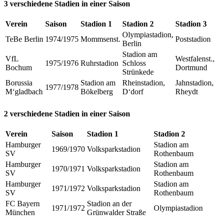
3 verschiedene Stadien in einer Saison
Verein
Saison
Stadion 1
Stadion 2
Stadion 3
Olympiastadion,
TeBe Berlin
1974/1975
Mommsenst.
Poststadion
Berlin
Stadion am
VfL
Westfalenst.,
1975/1976
Ruhrstadion
Schloss
Bochum
Dortmund
Strünkede
Borussia
Stadion am
Rheinstadion,
Jahnstadion,
1977/1978
M‘gladbach
Bökelberg
D‘dorf
Rheydt
2 verschiedene Stadien in einer Saison
Verein
Saison
Stadion 1
Stadion 2
Hamburger
Stadion am
1969/1970
Volksparkstadion
SV
Rothenbaum
Hamburger
Stadion am
1970/1971
Volksparkstadion
SV
Rothenbaum
Hamburger
Stadion am
1971/1972
Volksparkstadion
SV
Rothenbaum
FC Bayern
Stadion an der
1971/1972
Olympiastadion
München
Grünwalder Straße