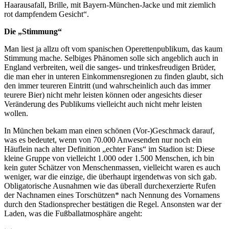
Haarausafall, Brille, mit Bayern-München-Jacke und mit ziemlich
rot dampfendem Gesicht“.
Die „Stimmung“
Man liest ja allzu oft vom spanischen Operettenpublikum, das kaum
Stimmung mache. Selbiges Phänomen solle sich angeblich auch in
England verbreiten, weil die sanges- und trinkesfreudigen Brüder,
die man eher in unteren Einkommensregionen zu finden glaubt, sich
den immer teureren Eintritt (und wahrscheinlich auch das immer
teurere Bier) nicht mehr leisten können oder angesichts dieser
Veränderung des Publikums vielleicht auch nicht mehr leisten
wollen.
In München bekam man einen schönen (Vor-)Geschmack darauf,
was es bedeutet, wenn von 70.000 Anwesenden nur noch ein
Häuflein nach alter Definition „echter Fans“ im Stadion ist: Diese
kleine Gruppe von vielleicht 1.000 oder 1.500 Menschen, ich bin
kein guter Schätzer von Menschenmassen, vielleicht waren es auch
weniger, war die einzige, die überhaupt irgendetwas von sich gab.
Obligatorische Ausnahmen wie das überall durchexerzierte Rufen
der Nachnamen eines Torschützen* nach Nennung des Vornamens
durch den Stadionsprecher bestätigen die Regel. Ansonsten war der
Laden, was die Fußballatmosphäre angeht: