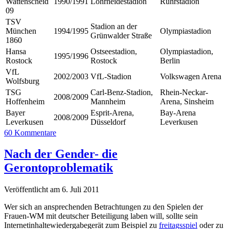
Wattenscheid
1990/1991
Lohrheidestadion
Ruhrstadion
09
TSV
Stadion an der
München
1994/1995
Olympiastadion
Grünwalder Straße
1860
Hansa
Ostseestadion,
Olympiastadion,
1995/1996
Rostock
Rostock
Berlin
VfL
2002/2003
VfL-Stadion
Volkswagen Arena
Wolfsburg
TSG
Carl-Benz-Stadion,
Rhein-Neckar-
2008/2009
Hoffenheim
Mannheim
Arena, Sinsheim
Bayer
Esprit-Arena,
Bay-Arena
2008/2009
Leverkusen
Düsseldorf
Leverkusen
60 Kommentare
Nach der Gender- die
Gerontoproblematik
Veröffentlicht am 6. Juli 2011
Wer sich an ansprechenden Betrachtungen zu den Spielen der
Frauen-WM mit deutscher Beteiligung laben will, sollte sein
Internetinhaltewiedergabegerät zum Beispiel zu
freitagsspiel
oder zu