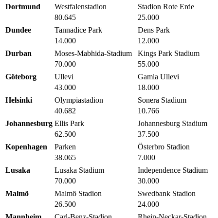
Dortmund
Westfalenstadion
Stadion Rote Erde
80.645
25.000
Dundee
Tannadice Park
Dens Park
14.000
12.000
Durban
Moses-Mabhida-Stadium
Kings Park Stadium
70.000
55.000
Göteborg
Ullevi
Gamla Ullevi
43.000
18.000
Helsinki
Olympiastadion
Sonera Stadium
40.682
10.766
Johannesburg
Ellis Park
Johannesburg Stadium
62.500
37.500
Kopenhagen
Parken
Österbro Stadion
38.065
7.000
Lusaka
Lusaka Stadium
Independence Stadium
70.000
30.000
Malmö
Malmö Stadion
Swedbank Stadion
26.500
24.000
Mannheim
Carl-Benz-Stadion
Rhein-Neckar-Stadion