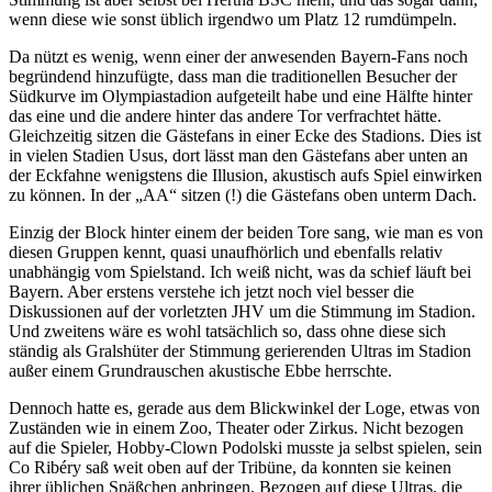
wenn diese wie sonst üblich irgendwo um Platz 12 rumdümpeln.
Da nützt es wenig, wenn einer der anwesenden Bayern-Fans noch
begründend hinzufügte, dass man die traditionellen Besucher der
Südkurve im Olympiastadion aufgeteilt habe und eine Hälfte hinter
das eine und die andere hinter das andere Tor verfrachtet hätte.
Gleichzeitig sitzen die Gästefans in einer Ecke des Stadions. Dies ist
in vielen Stadien Usus, dort lässt man den Gästefans aber unten an
der Eckfahne wenigstens die Illusion, akustisch aufs Spiel einwirken
zu können. In der „AA“ sitzen (!) die Gästefans oben unterm Dach.
Einzig der Block hinter einem der beiden Tore sang, wie man es von
diesen Gruppen kennt, quasi unaufhörlich und ebenfalls relativ
unabhängig vom Spielstand. Ich weiß nicht, was da schief läuft bei
Bayern. Aber erstens verstehe ich jetzt noch viel besser die
Diskussionen auf der vorletzten JHV um die Stimmung im Stadion.
Und zweitens wäre es wohl tatsächlich so, dass ohne diese sich
ständig als Gralshüter der Stimmung gerierenden Ultras im Stadion
außer einem Grundrauschen akustische Ebbe herrschte.
Dennoch hatte es, gerade aus dem Blickwinkel der Loge, etwas von
Zuständen wie in einem Zoo, Theater oder Zirkus. Nicht bezogen
auf die Spieler, Hobby-Clown Podolski musste ja selbst spielen, sein
Co Ribéry saß weit oben auf der Tribüne, da konnten sie keinen
ihrer üblichen Späßchen anbringen. Bezogen auf diese Ultras, die