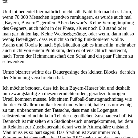
tot.
Und tot bedeutet hier natürlich nicht still. Natürlich macht es Lärm,
wenn 70.000 Menschen irgendwo rumlungern, es wurde auch mal
„Bayern, Bayern!“ gerufen. Aber das war’s. Keine Verunglimpfung
des Gegners, auch nicht in der Phase, als es noch 0:0 stand oder
man gar hinten lag. Keine Wechselgesänge, oder wenn, dann mit so
wenig Beteiligten, dass es nicht so richtig funktionieren wollte.
Aaahs und Ooohs je nach Spielsituation gab es immerhin, mehr aber
auch nicht von einem Publikum, dem es offensichtlich ausreicht,
nach Toren der Heimmannschaft den Schal und ein paar Fahnen zu
schwenken.
Umso bizarrer wirkte das Dauergesinge des kleinen Blocks, der sich
der Stimmung verschrieben hat.
Ich möchte betonen, dass ich kein Bayern-Hasser bin und deshalb
nun zwangsläufig zu diesem ernüchternden, geradezu traurigen
Urteil kommen musste. Mit einem Fußball-Samstagnachmittag wie
ihn der Fußballromantiker kennt und wünscht, hatte das nur wenig
zu tun, unbenommen der Tatsache, dass man als Logengast
selbstredend ohnehin kein Teil der eigentlichen Zuschauerschaft ist.
Dennoch ist mir selten ein Stadionbesuch untergekommen, bei dem
in Relation zur Zuschauerzahl derart wenig Atmosphäre entstand.
Man muss es so hart sagen: Das Stadion ist zwar immer voll,
Stimmung ist aber selbst bei Hertha BSC mehr, und das sogar dann,