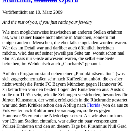
Veröffentlicht am 10. März 2009
And the rest of you, if you just rattle your jewelry
Wie man möglicherweise inzwischen an anderen Stellen erfahren
hat, war Trainer Baade nicht alleine in München, sondern mit
einigen anderen Menschen, die ebenfalls eingeladen worden waren.
Wer das im Detail war und darüber auch öffentlich berichten
möchte, wird das auf seiner jeweiligen Seite tun, womit schon mal
klar ist, dass nur Gäste anwesend waren, die selbst eine Seite
betreiben, im Webdeutsch auch „Clochards“ genannt.
Auf dem Programm stand neben einer „Produktpräsentation“ (was
sich zugegebenermaßen sehr nach Kaffeefahrt anhört, die es aber
nicht wurde) die Partie FC Bayern München gegen Hannover 96,
zu betrachten von den beiden Logen der Einladenden aus: Anstoß
sollte um 11.55h sein, wie die Zeitungen versicherten, besonders für
Jürgen Klinsmann, der wenig erfolgreich in die Rückrunde gestartet
war und dem Kritiker schon den Abflug nach
Florida
(von da aus zu
Fuß weiter nach Kalifornien) voraussagten, sollte es gegen
Hannover 96 erneut eine Niederlage setzen. Als wir also um kurz
vor 12h am Stadion eintrafen, war außer ein paar versprengten
Polizei-Einheiten und den an diesem Tage bei Plusminus Null Grad