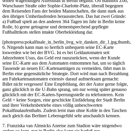
seinen wagemutigen Aufenthalt in Berlin beginnt. Ob Bahnhof Zoo,
Warschauer Straße oder Sophie-Charlotte-Platz, überall begegnen
dem Reisenden Fans der beiden Mannschaften, die dann stark aus
den übrigen Umherlaufenden herausstechen. Das hat zwei Gründe:
a) Fußball spielt an den anderen 364 Tagen im Jahr in Berlin keine
Rolle, b) gerne getragene und dementsprechend gepflegte
Fußballtrikots stellen intakte Oberbekleidung dar.
[photopress:pokalfinale_in_berlin_bvg_wir_danken_dir_1.jpg,thumb,a
6. Nirgends kann man so herrlich unbequem seine EC-Karte
loswerden wie bei der BVG. Ist es bei Geldautomaten seit
Jahrzehnten Usus, das Geld erst rauszurücken, wenn der Kunde
seine EC-Karte aus dem Automaten entnommen hat, um so täglich
Tausende an neuen EC-Kartenanträgen zu vermeiden, fährt man in
Berlin eine gegensätzliche Strategie. Dort wird man nach Bezahlung
am Fahrkartenautomaten extensiv darauf aufmerksam gemacht:
Billet nicht vergessen!
Eine Empfehlung, der der Autor gerne folgte,
ganz glücklich in die U-Bahn sprang, um nur wenig später genauso
glücklich mit der EC-Karten-Sperrungsstelle zu telefonieren. Kein
Geld = keine Sorgen, eine geschickte Einfädelung der Stadt Berlin
und ihrer Verkehrsbetriebe eines völlig unbeschwerten
Pokalfinalaufenthalts. Zudem lernt man ohne Kohle in den Taschen
auch gleich das Berliner Lebensgefühl sehr anschaulich kennen.
7. Franziska van Almsicks Anreise zum Stadion wäre nirgendwo
anders so kurz, nur in Berlin also kann sie barfuß zur