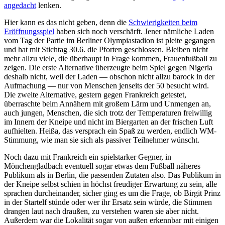
angedacht
lenken.
Hier kann es das nicht geben, denn die
Schwierigkeiten beim
Eröffnungsspiel
haben sich noch verschärft. Jener nämliche Laden
vom Tag der Partie im Berliner Olympiastadion ist pleite gegangen
und hat mit Stichtag 30.6. die Pforten geschlossen. Bleiben nicht
mehr allzu viele, die überhaupt in Frage kommen, Frauenfußball zu
zeigen. Die erste Alternative überzeugte beim Spiel gegen Nigeria
deshalb nicht, weil der Laden — obschon nicht allzu barock in der
Aufmachung — nur von Menschen jenseits der 50 besucht wird.
Die zweite Alternative, gestern gegen Frankreich getestet,
überraschte beim Annähern mit großem Lärm und Unmengen an,
auch jungen, Menschen, die sich trotz der Temperaturen freiwillig
im Innern der Kneipe und nicht im Biergarten an der frischen Luft
aufhielten. Heißa, das versprach ein Spaß zu werden, endlich WM-
Stimmung, wie man sie sich als passiver Teilnehmer wünscht.
Noch dazu mit Frankreich ein spielstarker Gegner, in
Mönchengladbach eventuell sogar etwas dem Fußball näheres
Publikum als in Berlin, die passenden Zutaten also. Das Publikum in
der Kneipe selbst schien in höchst freudiger Erwartung zu sein, alle
sprachen durcheinander, sicher ging es um die Frage, ob Birgit Prinz
in der Startelf stünde oder wer ihr Ersatz sein würde, die Stimmen
drangen laut nach draußen, zu verstehen waren sie aber nicht.
Außerdem war die Lokalität sogar von außen erkennbar mit einigen