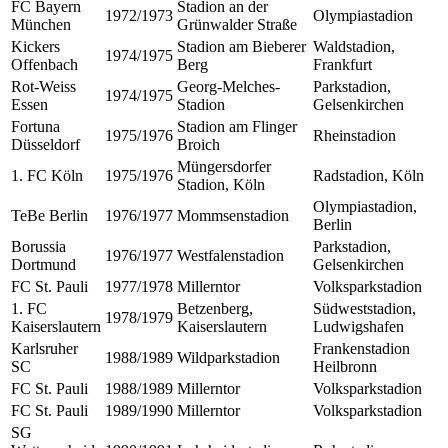
FC Bayern
Stadion an der
1972/1973
Olympiastadion
München
Grünwalder Straße
Kickers
Stadion am Bieberer
Waldstadion,
1974/1975
Offenbach
Berg
Frankfurt
Rot-Weiss
Georg-Melches-
Parkstadion,
1974/1975
Essen
Stadion
Gelsenkirchen
Fortuna
Stadion am Flinger
1975/1976
Rheinstadion
Düsseldorf
Broich
Müngersdorfer
1. FC Köln
1975/1976
Radstadion, Köln
Stadion, Köln
Olympiastadion,
TeBe Berlin
1976/1977
Mommsenstadion
Berlin
Borussia
Parkstadion,
1976/1977
Westfalenstadion
Dortmund
Gelsenkirchen
FC St. Pauli
1977/1978
Millerntor
Volksparkstadion
1. FC
Betzenberg,
Südweststadion,
1978/1979
Kaiserslautern
Kaiserslautern
Ludwigshafen
Karlsruher
Frankenstadion
1988/1989
Wildparkstadion
SC
Heilbronn
FC St. Pauli
1988/1989
Millerntor
Volksparkstadion
FC St. Pauli
1989/1990
Millerntor
Volksparkstadion
SG