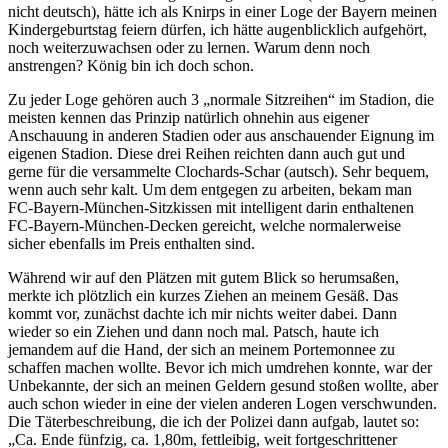
nicht deutsch), hätte ich als Knirps in einer Loge der Bayern meinen
Kindergeburtstag feiern dürfen, ich hätte augenblicklich aufgehört,
noch weiterzuwachsen oder zu lernen. Warum denn noch
anstrengen? König bin ich doch schon.
Zu jeder Loge gehören auch 3 „normale Sitzreihen“ im Stadion, die
meisten kennen das Prinzip natürlich ohnehin aus eigener
Anschauung in anderen Stadien oder aus anschauender Eignung im
eigenen Stadion. Diese drei Reihen reichten dann auch gut und
gerne für die versammelte Clochards-Schar (autsch). Sehr bequem,
wenn auch sehr kalt. Um dem entgegen zu arbeiten, bekam man
FC-Bayern-München-Sitzkissen mit intelligent darin enthaltenen
FC-Bayern-München-Decken gereicht, welche normalerweise
sicher ebenfalls im Preis enthalten sind.
Während wir auf den Plätzen mit gutem Blick so herumsaßen,
merkte ich plötzlich ein kurzes Ziehen an meinem Gesäß. Das
kommt vor, zunächst dachte ich mir nichts weiter dabei. Dann
wieder so ein Ziehen und dann noch mal. Patsch, haute ich
jemandem auf die Hand, der sich an meinem Portemonnee zu
schaffen machen wollte. Bevor ich mich umdrehen konnte, war der
Unbekannte, der sich an meinen Geldern gesund stoßen wollte, aber
auch schon wieder in eine der vielen anderen Logen verschwunden.
Die Täterbeschreibung, die ich der Polizei dann aufgab, lautet so:
„Ca. Ende fünfzig, ca. 1,80m, fettleibig, weit fortgeschrittener