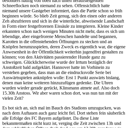
besonders häufig von oben nach unten heraufsteigenden
Schneeflocken noch niemand zu sehen. Offensichtlich hatte
niemand unsere Gastgeber informiert, dass die Partie schon so früh
beginnen würde. So blieb Zeit genug, sich den einen oder anderen
Zeh abzufrieren und sich in die winterliche, abweisende Landschaft
in Form einer festgefrorenen Eissäule zu integrieren. Kleine Kinder
erkannten schon nach wenigen Minuten nicht mehr, dass es sich um
lebendige, aber eingefrorene Menschen handelte und begannen,
Karotten in die offenstehenden Öffnungen zu stecken und an
Knöpfen herumzuspielen, deren Zweck es eigentlich war, die eigene
Anwesenheit in der Öffentlichkeit weiterhin jugendfrei gestalten zu
können; von den Aktivitäten passierender Hunde ganz zu
schweigen. Glücklicherweise wurde der Irrtum bezüglich der
Anstoßzeit bald aufgeklärt. Hannover hatte im Vorhinein zu
verstehen gegeben, dass man an die eindrucksvolle Serie bei
Auswärtsspielen anknüpfen wolle: Erst 1 Punkt auswärts bislang,
denen man keine weiteren hinzuzufügen gedenke. Die Uhren
wurden wieder gerade gerückt, Klinsmann atmete auf. Also doch
15.30h Anstoss. Wir aber waren schon dort, was nun tun mit der
vielen Zeit?
Es bot sich an, sich mal im Bauch des Stadions umzugucken, was
nach dem Auftauen auch ganz leicht fiel. Dort stehen fein säuberlich
alle Erfolge des FC Bayern aufgelistet. Da diese Liste
bekanntermaßen nicht kurz ist, verging die Zeit zwischen 13h und