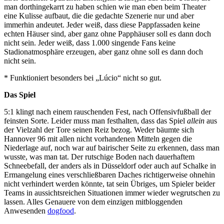
man dorthingekarrt zu haben schien wie man eben beim Theater
eine Kulisse aufbaut, die die gedachte Szenerie nur und aber
immerhin andeutet. Jeder weiß, dass diese Pappfassaden keine
echten Häuser sind, aber ganz ohne Papphäuser soll es dann doch
nicht sein. Jeder weiß, dass 1.000 singende Fans keine
Stadionatmosphäre erzeugen, aber ganz ohne soll es dann doch
nicht sein.
* Funktioniert besonders bei „Lúcio“ nicht so gut.
Das Spiel
5:1 klingt nach einem rauschenden Fest, nach Offensivfußball der
feinsten Sorte. Leider muss man festhalten, dass das Spiel
allein
aus
der Vielzahl der Tore seinen Reiz bezog. Weder bäumte sich
Hannover 96 mit allen nicht vorhandenen Mitteln gegen die
Niederlage auf, noch war auf bairischer Seite zu erkennen, dass man
wusste, was man tat. Der rutschige Boden nach dauerhaftem
Schneebefall, der anders als in Düsseldorf oder auch auf Schalke in
Ermangelung eines verschließbaren Daches richtigerweise ohnehin
nicht verhindert werden könnte, tat sein Übriges, um Spieler beider
Teams in aussichtsreichen Situationen immer wieder wegrutschen zu
lassen. Alles Genauere von dem einzigen mitbloggenden
Anwesenden
dogfood
.