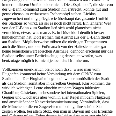
immer in diesem Umfeld leider nicht. Die „Esplanade“, die sich von
der U-Bahn kommend zum Stadion hin erstreckt, könnte gut und
gerne ebenso im verlassenen Tschernobyl stehen. Lieblos,
zugewuchert und ungepflegt, wie überhaupt das gesamte Umfeld
des Stadions so wirkt, als sei es noch nicht fertig. Ein längerer Weg
von der U-Bahn zum Stadion ließ sich wohl planerisch nicht
vermeiden, etwas, was man z. B. in Düsseldorf deutlich besser
hinbekommen hat. Dort ist man mit Austritt aus der U-Bahn direkt
am Stadion. Möglicherweise trübten die niedrigen Temperaturen
auch die Sinne, und der Fußmarsch von der Haltestelle hatte gar
keine bemerkenswert epischen Ausmaße, dennoch erscheint nur das
Stadion selbst unter Berücksichtigung dessen entworfen, was
heutzutage möglich ist, nicht jedoch das Drumherum.
Vollkommen unerklärlich bleibt noch dazu, wieso man vom
Flughafen kommend keine Verbindung mit dem ÖPNV zum
Stadion hat. Der Flughafen liegt noch weiter nordöstlich der Stadt
als das Stadion; somit aber in derselben Gegend. Klar kommen die
wirklich wichtigen Leute ohnehin mit dem Wagen inklusive
Chauffeur, Gästefans, insbesondere bei internationalen Spielen,
Gegner und Clochards aber wohl in aller Regel mit dem Flugzeug
und anschließender Nahverkehrsmittelnutzung. Verständlich, dass
die Münchener diesen Zugereisten unbedingt ihre schöne Stadt
zeigen wollen, bei allem Stolz, den man in Bayern auf das Erreichte
und Gebaute pflegt. Folge dessen ist leider, dass man erst ein Mal