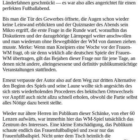
Länderfahnen geschmückt — es war also alles angerichtet für einen
perfekten Fußballabend.
Bis man die Tür des Gewerbes öffnete, die Augen schon wieder
keine Leinwand erblickten und der Quizmaster des Abends sein
Mikro ergriff, die erste Frage in die Runde warf, woraufhin das
Diskutieren und der dazugehörige Lärmpegel weiter anschwollen
und man wiederum ohne Bewegtbilder der WM von dannen ziehen
musste. Merke: Wenn man Kneipiers eine Woche vor der Frauen-
WM fragt, ob sie denn wirklich alle deutschen Spiele der Frauen-
WM übertragen, gilt das Bejahen dieser Frage nur für jene Tage, an
denen nicht andere, alteingesessene und definitiv publikumsträchtige
Veranstaltungen stattfinden.
Erneut verpasste der Autor also auf dem Weg zur dritten Alternative
den Beginn des Spiels und seine Laune wollte sich angesichts des
sich stets wiederholenden Procederes des hektischen Ortswechsels
vor Anpfiff auch nicht allzu schnell erholen, obwohl die Partie selbst
alles Nötige dazu bereit stellte.
Wieder nur ältere Herren im Publikum dieser Schänke, von eher 60
Lenzen aufwärts, war immerhin hier das WM-Spiel tatsächlich das
Zentrum des Interesses. Eine kleine Entschädigung, das Publikum
schaute endlich das Frauenfußballspiel und zwar nur das
Frauenfußballspiel. Nicht unter dem Tisch heimlich die