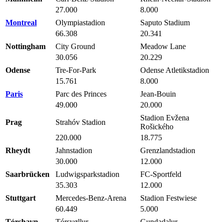
27.000
8.000
Montreal
Olympiastadion
Saputo Stadium
66.308
20.341
Nottingham
City Ground
Meadow Lane
30.056
20.229
Odense
Tre-For-Park
Odense Atletikstadion
15.761
8.000
Paris
Parc des Princes
Jean-Bouin
49.000
20.000
Stadion Evžena
Prag
Strahóv Stadion
Rošického
220.000
18.775
Rheydt
Jahnstadion
Grenzlandstadion
30.000
12.000
Saarbrücken
Ludwigsparkstadion
FC-Sportfeld
35.303
12.000
Stuttgart
Mercedes-Benz-Arena
Stadion Festwiese
60.449
5.000
Tórshavn
Tórsvøllur
Gundadalur