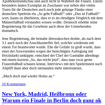
Apothekenrundschau und auch nicht in Wahrheit die Frauen. Einem
besonders lauten Exemplar an Zuschauer war neben den vielen
Toren für die Deutschen auch noch jede gelunge Flanke einer
deutschen Spielerin ein „
So
geht Fußball!“ oder „
Das
ist Fußball!“
wert, kaum zu überhören, dass er es im elendigen Vergleich mit dem
Männerfußball verstanden wissen wollte. Dennoch erhöhte seine
Begeisterung für das Gesehene auch diese der Umstehenden
dramatisch.
Jene Begeisterung, die beinahe überzukochen drohte, als nach dem
3:1 auch noch der Anschlusstreffer fiel, welcher wiederum mit
einem Tor beantwortet wurde. Ehe die Gefahr zu groß wurde, dass
einer der Anwesenden wegen der berechtigten Aufregung mit
Herzinfarkt umkippte, entschied der Chef der Gaststätte allerdings
mit einem kurzem „So, das reicht jetzt“, dass man zwar gerne
Frauenfußball schauen könne, Interviews mit den Spielerinnen nach
Abpfiff dann aber doch niemanden mehr interessieren.
„Mach doch mal wieder Heino an.“
10 Kommentare
New York, Madrid, Heilbronn oder
Warum ein Finale in Berlin doch ganz ok