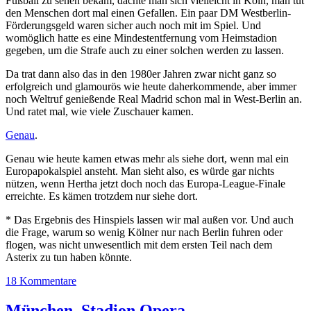
Fußball zu sehen bekam, dachte man sich vielleicht in Köln, man tut
den Menschen dort mal einen Gefallen. Ein paar DM Westberlin-
Förderungsgeld waren sicher auch noch mit im Spiel. Und
womöglich hatte es eine Mindestentfernung vom Heimstadion
gegeben, um die Strafe auch zu einer solchen werden zu lassen.
Da trat dann also das in den 1980er Jahren zwar nicht ganz so
erfolgreich und glamourös wie heute daherkommende, aber immer
noch Weltruf genießende Real Madrid schon mal in West-Berlin an.
Und ratet mal, wie viele Zuschauer kamen.
Genau
.
Genau wie heute kamen etwas mehr als siehe dort, wenn mal ein
Europapokalspiel ansteht. Man sieht also, es würde gar nichts
nützen, wenn Hertha jetzt doch noch das Europa-League-Finale
erreichte. Es kämen trotzdem nur siehe dort.
* Das Ergebnis des Hinspiels lassen wir mal außen vor. Und auch
die Frage, warum so wenig Kölner nur nach Berlin fuhren oder
flogen, was nicht unwesentlich mit dem ersten Teil nach dem
Asterix zu tun haben könnte.
18 Kommentare
München,
Stadion
Opera