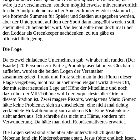
wäre ja zu verschmerzen, sondern möglicherweise mitverantwortlich
für die Standprobleme mancher Spieler. Immer wieder erstaunlich,
wie horrende Summen für Spieler und Stadien ausgegeben werden,
aber der Untergrund, auf dem der Sport dann ausgeübt werden soll,
stiefmütterlich behandelt wird. Vielleicht sollte man doch mal über
den Loddar als Greenkeeper nachdenken, zu tun gäbe es
offensichtlich genug.
Die Loge
Da es zwei einladende Unternehmen gab, wir aber mit runden (Der
Baade!) 20 Personen zur Partie „Produktpräsentation vs Clochards“
aufliefen, wurden die beiden Logen der Verantalter
zusammengelegt. Prunk und Protz sucht man in den Fluren dieser
Etage vergebens, nicht mal ausnehmend elegant wirkt dieser Ort,
der mit seiner zentralen Lage auf Höhe der Mittellinie und noch
dazu über der VIP-Tribüne wohl der exquisiteste aller Orte in
diesem Stadion ist. Zwei magere Pissoirs, wenigstens Mario Gomez
hätte keine Probleme, sich zu entscheiden, eine nicht mal richtig
verkleidete Holzabtrennung zum anderen Klo. Eine Visitenkarte
sieht anders aus. Ich schreibe das nicht mit Häme, sondern mit
Verwunderung. Da hätte man doch Repräsentativeres erwartet.
Die Logen selbst sind scheinbar alle unterschiedlich gestaltet.
Nebenan fand ein Kindergeburtstag statt. Jesus (bitte englisch lesen,