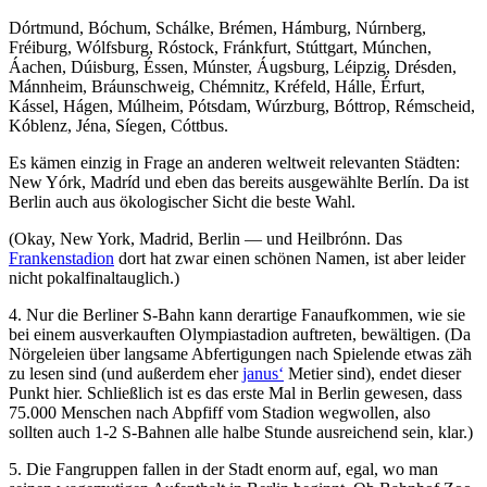
Dórtmund, Bóchum, Schálke, Brémen, Hámburg, Núrnberg,
Fréiburg, Wólfsburg, Róstock, Fránkfurt, Stúttgart, Múnchen,
Áachen, Dúisburg, Éssen, Múnster, Áugsburg, Léipzig, Drésden,
Mánnheim, Bráunschweig, Chémnitz, Kréfeld, Hálle, Érfurt,
Kássel, Hágen, Múlheim, Pótsdam, Wúrzburg, Bóttrop, Rémscheid,
Kóblenz, Jéna, Síegen, Cóttbus.
Es kämen einzig in Frage an anderen weltweit relevanten Städten:
New Yórk, Madríd und eben das bereits ausgewählte Berlín. Da ist
Berlin auch aus ökologischer Sicht die beste Wahl.
(Okay, New York, Madrid, Berlin — und Heilbrónn. Das
Frankenstadion
dort hat zwar einen schönen Namen, ist aber leider
nicht pokalfinaltauglich.)
4. Nur die Berliner S-Bahn kann derartige Fanaufkommen, wie sie
bei einem ausverkauften Olympiastadion auftreten, bewältigen. (Da
Nörgeleien über langsame Abfertigungen nach Spielende etwas zäh
zu lesen sind (und außerdem eher
janus‘
Metier sind), endet dieser
Punkt hier. Schließlich ist es das erste Mal in Berlin gewesen, dass
75.000 Menschen nach Abpfiff vom Stadion wegwollen, also
sollten auch 1-2 S-Bahnen alle halbe Stunde ausreichend sein, klar.)
5. Die Fangruppen fallen in der Stadt enorm auf, egal, wo man