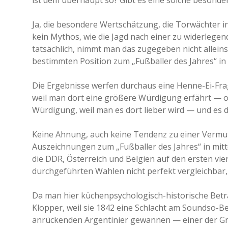
ist dem überhaupt so? Gibt es eine solche besond
Ja, die besondere Wertschätzung, die Torwächter i
kein Mythos, wie die Jagd nach einer zu widerlegen
tatsächlich, nimmt man das zugegeben nicht allein
bestimmten Position zum „Fußballer des Jahres“ in
Die Ergebnisse werfen durchaus eine Henne-Ei-Fra
weil man dort eine größere Würdigung erfährt — 
Würdigung, weil man es dort lieber wird — und es 
Keine Ahnung, auch keine Tendenz zu einer Vermutun
Auszeichnungen zum „Fußballer des Jahres“ in mit
die DDR, Österreich und Belgien auf den ersten vie
durchgeführten Wahlen nicht perfekt vergleichbar,
Da man hier küchenpsychologisch-historische Betr
Klopper, weil sie 1842 eine Schlacht am Soundso-B
anrückenden Argentinier gewannen — einer der Grü