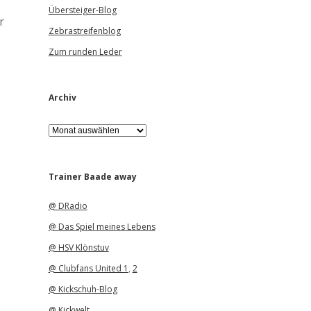
Übersteiger-Blog
r
Zebrastreifenblog
Zum runden Leder
Archiv
A
r
c
h
i
Trainer Baade away
v
@ DRadio
@ Das Spiel meines Lebens
@ HSV Klönstuv
@ Clubfans United 1
,
2
@ Kickschuh-Blog
@ Kickwelt