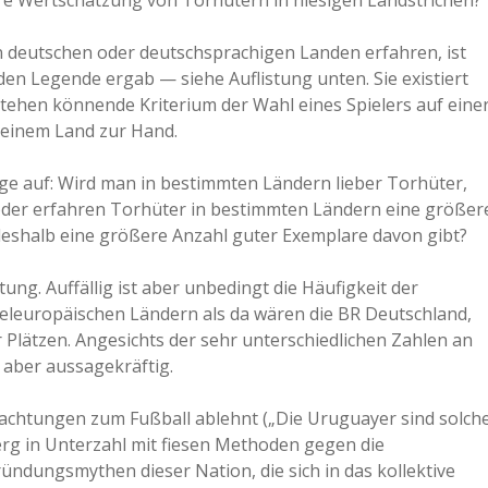
ere Wertschätzung von Torhütern in hiesigen Landstrichen?
a
n deutschen oder deutschsprachigen Landen erfahren, ist
den Legende ergab — siehe Auflistung unten. Sie existiert
a
stehen könnende Kriterium der Wahl eines Spielers auf eine
 einem Land zur Hand.
d
ge auf: Wird man in bestimmten Ländern lieber Torhüter,
oder erfahren Torhüter in bestimmten Ländern eine größer
e
deshalb eine größere Anzahl guter Exemplare davon gibt?
g. Auffällig ist aber unbedingt die Häufigkeit der
teleuropäischen Ländern als da wären die BR Deutschland,
r Plätzen. Angesichts der sehr unterschiedlichen Zahlen an
 aber aussagekräftig.
achtungen zum Fußball ablehnt („Die Uruguayer sind solch
erg in Unterzahl mit fiesen Methoden gegen die
ndungsmythen dieser Nation, die sich in das kollektive