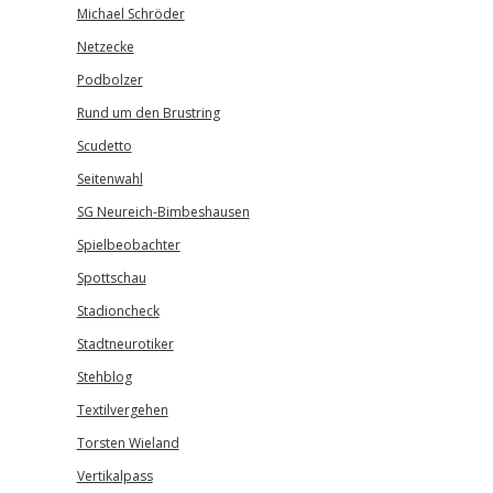
Michael Schröder
Netzecke
Podbolzer
Rund um den Brustring
Scudetto
Seitenwahl
SG Neureich-Bimbeshausen
Spielbeobachter
Spottschau
Stadioncheck
Stadtneurotiker
Stehblog
Textilvergehen
Torsten Wieland
Vertikalpass