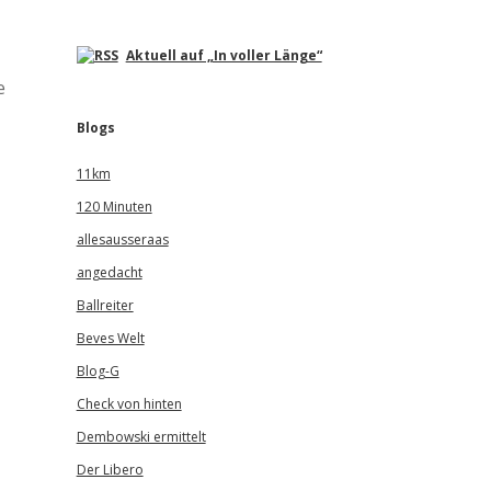
Aktuell auf „In voller Länge“
e
Blogs
11km
120 Minuten
allesausseraas
angedacht
Ballreiter
Beves Welt
Blog-G
Check von hinten
Dembowski ermittelt
Der Libero