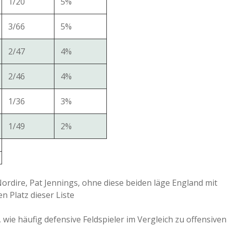
1/20
5%
3/66
5%
2/47
4%
2/46
4%
1/36
3%
1/49
2%
ordire, Pat Jennings, ohne diese beiden läge England mit
n Platz dieser Liste
wie häufig defensive Feldspieler im Vergleich zu offensiven