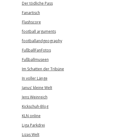
Der tödliche Pass
Fanartisch
Flashscore
football arguments
footballandgeography
FußballFanFotos
Fußballmuseen
Im Schatten der Tribüne
In voller Länge
Janus' kleine Welt
Jens Weinreich
Kickschuh-Blog
KLN online
Liga Parkdrei
Lizas Welt