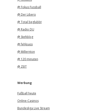
@ Fokus Fussball
@ Der Libero
@ Total beglubbt
@ Radio DU
@ Stehblog
@ fehlpass
@ Millernton
@ 120 minuten
@ ZEIT
Werbung
Fußball heute
Online-Casinos
Bundesliga Live Stream