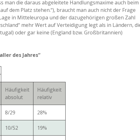
ass man die daraus abgeleitete Handlungsmaxime auch beim
uf dem Platz stehen.“), braucht man auch nicht der Frage
Lage in Mitteleuropa und der dazugehörigen großen Zahl
hland“ mehr Wert auf Verteidigung legt als in Ländern, di
tugal) oder gar keine (England bzw. Großbritannien)
ller des Jahres“
Häufigkeit
Häufigkeit
absolut
relativ
8/29
28%
10/52
19%