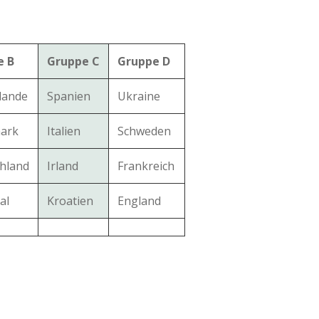
e B
Gruppe C
Gruppe D
lande
Spanien
Ukraine
ark
Italien
Schweden
hland
Irland
Frankreich
al
Kroatien
England