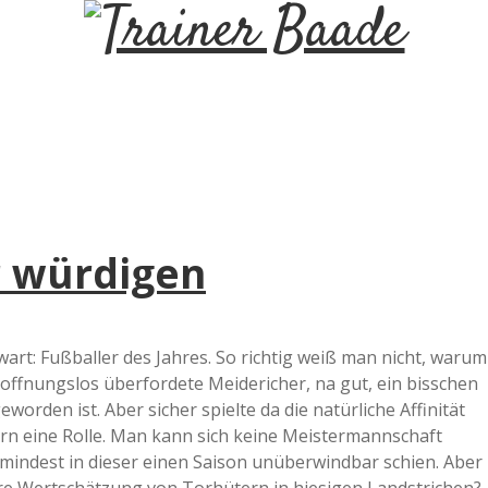
T
r
a
i
 würdigen
n
e
art: Fußballer des Jahres. So richtig weiß man nicht, warum
ffnungslos überfordete Meidericher, na gut, ein bisschen
r
orden ist. Aber sicher spielte da die natürliche Affinität
n eine Rolle. Man kann sich keine Meistermannschaft
B
mindest in dieser einen Saison unüberwindbar schien. Aber