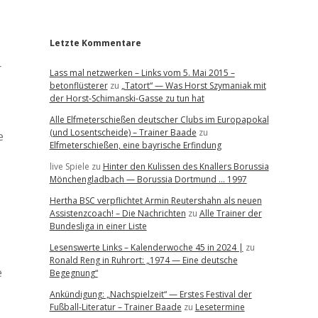
r
Letzte Kommentare
r
Lass mal netzwerken – Links vom 5. Mai 2015 –
betonflüsterer
zu
„Tatort“ — Was Horst Szymaniak mit
der Horst-Schimanski-Gasse zu tun hat
Alle Elfmeterschießen deutscher Clubs im Europapokal
(und Losentscheide) – Trainer Baade
zu
e
Elfmeterschießen, eine bayrische Erfindung
live Spiele
zu
Hinter den Kulissen des Knallers Borussia
Mönchengladbach — Borussia Dortmund … 1997
Hertha BSC verpflichtet Armin Reutershahn als neuen
Assistenzcoach! – Die Nachrichten
zu
Alle Trainer der
Bundesliga in einer Liste
Lesenswerte Links – Kalenderwoche 45 in 2024 |
zu
Ronald Reng in Ruhrort: „1974 — Eine deutsche
e
Begegnung“
Ankündigung: „Nachspielzeit“ — Erstes Festival der
Fußball-Literatur – Trainer Baade
zu
Lesetermine