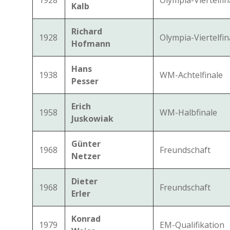
1928
Olympia-Viertelfin
Kalb
Richard
1928
Olympia-Viertelfin
Hofmann
Hans
1938
WM-Achtelfinale
Pesser
Erich
1958
WM-Halbfinale
Juskowiak
Günter
1968
Freundschaft
Netzer
Dieter
1968
Freundschaft
Erler
Konrad
1979
EM-Qualifikation