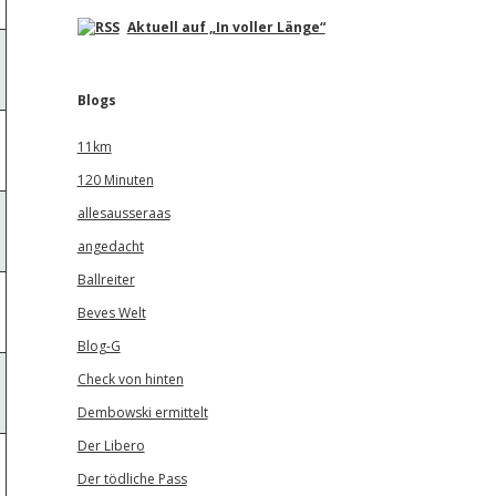
Aktuell auf „In voller Länge“
Blogs
11km
120 Minuten
allesausseraas
angedacht
Ballreiter
Beves Welt
Blog-G
Check von hinten
Dembowski ermittelt
Der Libero
Der tödliche Pass