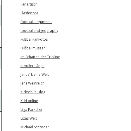
Fanartisch
Flashscore
football arguments
footballandgeography
FußballFanFotos
Fußballmuseen
Im Schatten der Tribüne
In voller Länge
Janus' kleine Welt
Jens Weinreich
Kickschuh-Blog
KLN online
Liga Parkdrei
Lizas Welt
Michael Schröder