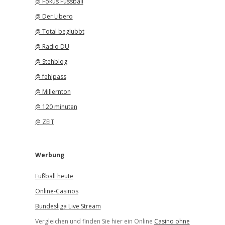
@ Fokus Fussball
@ Der Libero
@ Total beglubbt
@ Radio DU
@ Stehblog
@ fehlpass
@ Millernton
@ 120 minuten
@ ZEIT
Werbung
Fußball heute
Online-Casinos
Bundesliga Live Stream
Vergleichen und finden Sie hier ein Online
Casino ohne