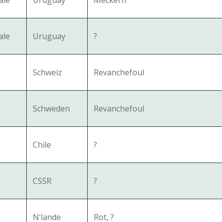
ale
Uruguay
Meckern
ale
Uruguay
?
Schweiz
Revanchefoul
Schweden
Revanchefoul
Chile
?
CSSR
?
N‘lande
Rot, ?