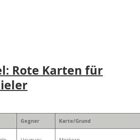
e
r
B
a
l: Rote Karten für
a
ieler
d
e
Gegner
Karte/Grund