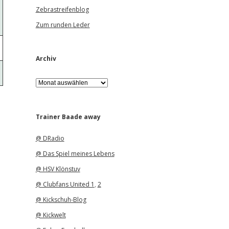
Zebrastreifenblog
Zum runden Leder
Archiv
A
r
c
h
i
Trainer Baade away
v
@ DRadio
@ Das Spiel meines Lebens
@ HSV Klönstuv
@ Clubfans United 1
,
2
@ Kickschuh-Blog
@ Kickwelt