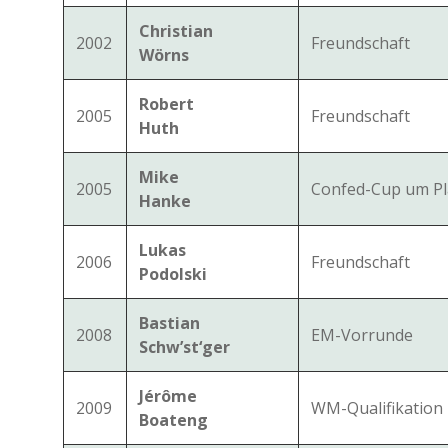
Christian
2002
Freundschaft
Wörns
Robert
2005
Freundschaft
Huth
Mike
2005
Confed-Cup um Pl
Hanke
Lukas
2006
Freundschaft
Podolski
Bastian
2008
EM-Vorrunde
Schw’st‘ger
Jérôme
2009
WM-Qualifikation
Boateng