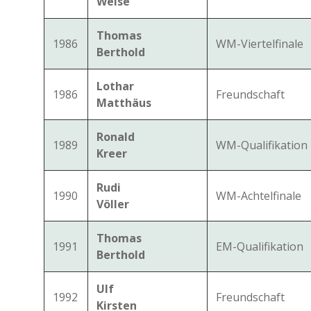
Weise
Thomas
1986
WM-Viertelfinale
Berthold
Lothar
1986
Freundschaft
Matthäus
Ronald
1989
WM-Qualifikation
Kreer
Rudi
1990
WM-Achtelfinale
Völler
Thomas
1991
EM-Qualifikation
Berthold
Ulf
1992
Freundschaft
Kirsten