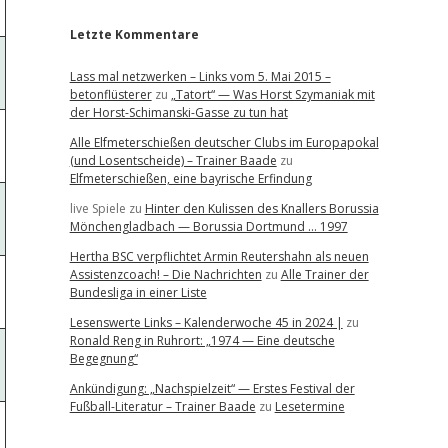
Letzte Kommentare
Lass mal netzwerken – Links vom 5. Mai 2015 –
betonflüsterer
zu
„Tatort“ — Was Horst Szymaniak mit
der Horst-Schimanski-Gasse zu tun hat
Alle Elfmeterschießen deutscher Clubs im Europapokal
(und Losentscheide) – Trainer Baade
zu
Elfmeterschießen, eine bayrische Erfindung
live Spiele
zu
Hinter den Kulissen des Knallers Borussia
Mönchengladbach — Borussia Dortmund … 1997
Hertha BSC verpflichtet Armin Reutershahn als neuen
Assistenzcoach! – Die Nachrichten
zu
Alle Trainer der
Bundesliga in einer Liste
Lesenswerte Links – Kalenderwoche 45 in 2024 |
zu
Ronald Reng in Ruhrort: „1974 — Eine deutsche
Begegnung“
Ankündigung: „Nachspielzeit“ — Erstes Festival der
Fußball-Literatur – Trainer Baade
zu
Lesetermine