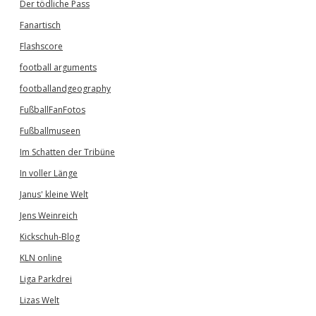
Der tödliche Pass
Fanartisch
Flashscore
football arguments
footballandgeography
FußballFanFotos
Fußballmuseen
Im Schatten der Tribüne
In voller Länge
Janus' kleine Welt
Jens Weinreich
Kickschuh-Blog
KLN online
Liga Parkdrei
Lizas Welt