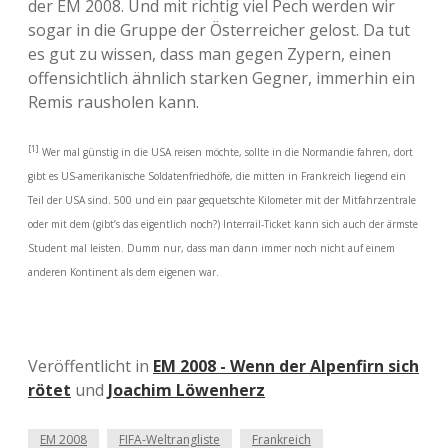
der EM 2008. Und mit richtig viel Pech werden wir
sogar in die Gruppe der Österreicher gelost. Da tut
es gut zu wissen, dass man gegen Zypern, einen
offensichtlich ähnlich starken Gegner, immerhin ein
Remis rausholen kann.
[1]
Wer mal günstig in die USA reisen möchte, sollte in die Normandie fahren, dort
gibt es US-amerikanische Soldatenfriedhöfe, die mitten in Frankreich liegend ein
Teil der USA sind. 500 und ein paar gequetschte Kilometer mit der Mitfahrzentrale
oder mit dem (gibt’s das eigentlich noch?) Interrail-Ticket kann sich auch der ärmste
Student mal leisten. Dumm nur, dass man dann immer noch nicht auf einem
anderen Kontinent als dem eigenen war.
Veröffentlicht in
EM 2008 - Wenn der Alpenfirn sich
rötet
und
Joachim Löwenherz
EM 2008
FIFA-Weltrangliste
Frankreich