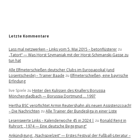
a
r
Letzte Kommentare
Lass mal netzwerken – Links vom 5. Mai 2015 – betonflüsterer
zu
„Tatort“ — Was Horst Szymaniak mit der Horst-Schimanski-Gasse zu
tun hat
Alle Elfmeterschießen deutscher Clubs im Europapokal (und
Losentscheide) – Trainer Baade
zu
Elfmeterschießen, eine bayrische
Erfindung
live Spiele
zu
Hinter den Kulissen des Knallers Borussia
Mönchengladbach — Borussia Dortmund … 1997
Hertha BSC verpflichtet Armin Reutershahn als neuen Assistenzcoach!
– Die Nachrichten
zu
Alle Trainer der Bundesliga in einer Liste
Lesenswerte Links – Kalenderwoche 45 in 2024 |
zu
Ronald Reng in
Ruhrort: „1974 — Eine deutsche Begegnung“
Ankündigung: „Nachspielzeit“ — Erstes Festival der Fußball-Literatur –