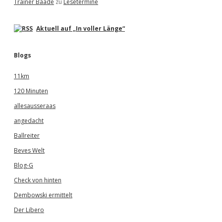
Trainer Baade
zu
Lesetermine
Aktuell auf „In voller Länge“
Blogs
11km
120 Minuten
allesausseraas
angedacht
Ballreiter
Beves Welt
Blog-G
Check von hinten
Dembowski ermittelt
Der Libero