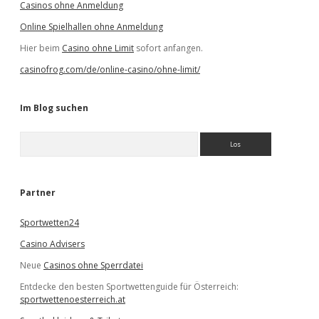
Casinos ohne Anmeldung
Online Spielhallen ohne Anmeldung
Hier beim
Casino ohne Limit
sofort anfangen.
casinofrog.com/de/online-casino/ohne-limit/
Im Blog suchen
S
u
c
h
e
Partner
n
Sportwetten24
Casino Advisers
Neue
Casinos ohne Sperrdatei
Entdecke den besten Sportwettenguide für Österreich:
sportwettenoesterreich.at