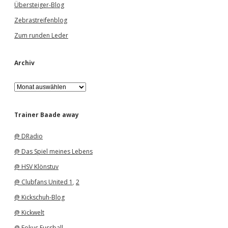
Übersteiger-Blog
Zebrastreifenblog
Zum runden Leder
Archiv
A
r
c
h
Trainer Baade away
i
v
@ DRadio
@ Das Spiel meines Lebens
@ HSV Klönstuv
@ Clubfans United 1
,
2
@ Kickschuh-Blog
@ Kickwelt
@ Fokus Fussball