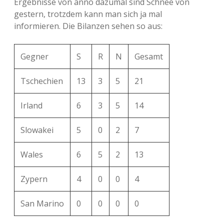
Ergebnisse von anno dazumal sind Schnee von
gestern, trotzdem kann man sich ja mal
informieren. Die Bilanzen sehen so aus:
Gegner
S
R
N
Gesamt
Tschechien
13
3
5
21
Irland
6
3
5
14
Slowakei
5
0
2
7
Wales
6
5
2
13
Zypern
4
0
0
4
San Marino
0
0
0
0