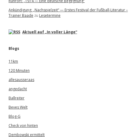
Ruhrort: „1974 — Eine deutsche Begegnung“
Ankündigung: „Nachspielzeit“ — Erstes Festival der Fußball-Literatur –
Trainer Baade
zu
Lesetermine
Aktuell auf „In voller Länge“
Blogs
11km
120 Minuten
allesausseraas
angedacht
Ballreiter
Beves Welt
Blog-G
Check von hinten
Dembowski ermittelt