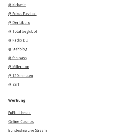
@ Kickwelt
@ Fokus Fussball
@ Der Libero
@ Total beglubbt
@ Radio DU
@ Stehblog
@ fehlpass
@ Millernton
@ 120 minuten
@ ZEIT
Werbung
Fußball heute
Online-Casinos
Bundesliga Live Stream