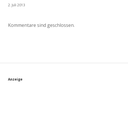
2. Juli 2013
Kommentare sind geschlossen.
S
Anzeige
i
d
e