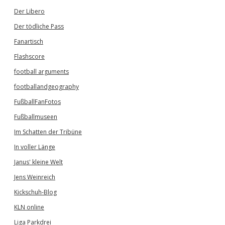
Der Libero
Der tödliche Pass
Fanartisch
Flashscore
football arguments
footballandgeography
FußballFanFotos
Fußballmuseen
Im Schatten der Tribüne
In voller Länge
Janus' kleine Welt
Jens Weinreich
Kickschuh-Blog
KLN online
Liga Parkdrei