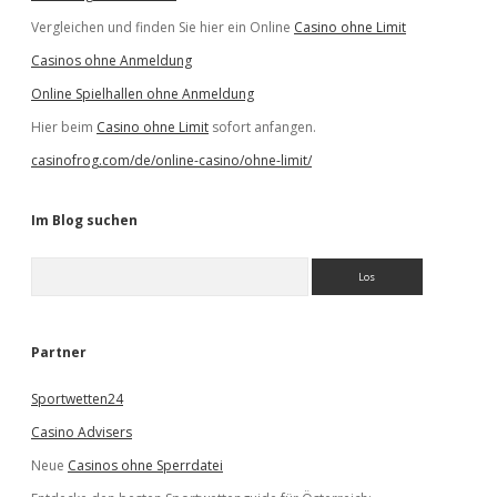
Vergleichen und finden Sie hier ein Online
Casino ohne Limit
Casinos ohne Anmeldung
Online Spielhallen ohne Anmeldung
Hier beim
Casino ohne Limit
sofort anfangen.
casinofrog.com/de/online-casino/ohne-limit/
Im Blog suchen
S
u
c
h
e
Partner
n
Sportwetten24
Casino Advisers
Neue
Casinos ohne Sperrdatei