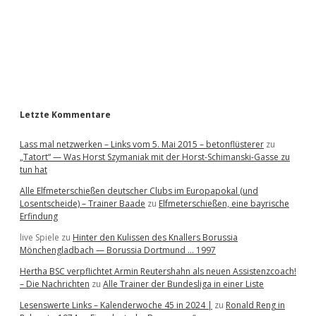
b
a
r
Letzte Kommentare
Lass mal netzwerken – Links vom 5. Mai 2015 – betonflüsterer
zu
„Tatort“ — Was Horst Szymaniak mit der Horst-Schimanski-Gasse zu
tun hat
Alle Elfmeterschießen deutscher Clubs im Europapokal (und
Losentscheide) – Trainer Baade
zu
Elfmeterschießen, eine bayrische
Erfindung
live Spiele
zu
Hinter den Kulissen des Knallers Borussia
Mönchengladbach — Borussia Dortmund … 1997
Hertha BSC verpflichtet Armin Reutershahn als neuen Assistenzcoach!
– Die Nachrichten
zu
Alle Trainer der Bundesliga in einer Liste
Lesenswerte Links – Kalenderwoche 45 in 2024 |
zu
Ronald Reng in