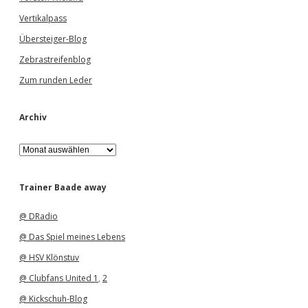
Vertikalpass
Übersteiger-Blog
Zebrastreifenblog
Zum runden Leder
Archiv
A
r
c
h
Trainer Baade away
i
v
@ DRadio
@ Das Spiel meines Lebens
@ HSV Klönstuv
@ Clubfans United 1
,
2
@ Kickschuh-Blog