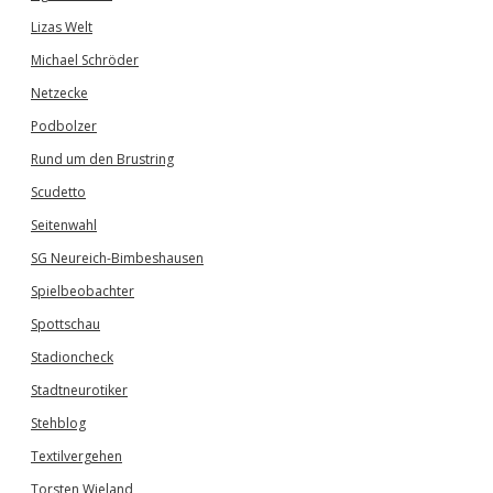
Lizas Welt
Michael Schröder
Netzecke
Podbolzer
Rund um den Brustring
Scudetto
Seitenwahl
SG Neureich-Bimbeshausen
Spielbeobachter
Spottschau
Stadioncheck
Stadtneurotiker
Stehblog
Textilvergehen
Torsten Wieland