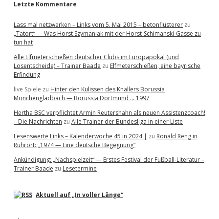
Letzte Kommentare
Lass mal netzwerken – Links vom 5. Mai 2015 – betonflüsterer
zu
„Tatort“ — Was Horst Szymaniak mit der Horst-Schimanski-Gasse zu
tun hat
Alle Elfmeterschießen deutscher Clubs im Europapokal (und
Losentscheide) – Trainer Baade
zu
Elfmeterschießen, eine bayrische
Erfindung
live Spiele
zu
Hinter den Kulissen des Knallers Borussia
Mönchengladbach — Borussia Dortmund … 1997
Hertha BSC verpflichtet Armin Reutershahn als neuen Assistenzcoach!
– Die Nachrichten
zu
Alle Trainer der Bundesliga in einer Liste
Lesenswerte Links – Kalenderwoche 45 in 2024 |
zu
Ronald Reng in
Ruhrort: „1974 — Eine deutsche Begegnung“
Ankündigung: „Nachspielzeit“ — Erstes Festival der Fußball-Literatur –
Trainer Baade
zu
Lesetermine
Aktuell auf „In voller Länge“