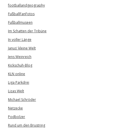
footballandgeography
FußballFanFotos
Fußballmuseen
Im Schatten der Tribüne
In voller Länge
Janus' kleine Welt
Jens Weinreich
Kickschuh-Blog
KLN online
Liga Parkdrei
Lizas Welt
Michael Schröder
Netzecke
Podbolzer
Rund um den Brustring