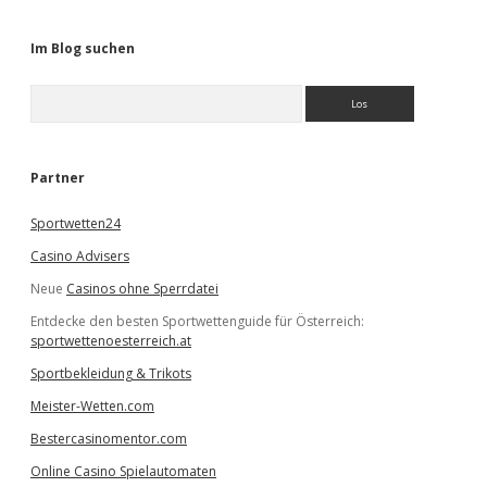
Im Blog suchen
S
u
c
h
e
Partner
n
Sportwetten24
Casino Advisers
Neue
Casinos ohne Sperrdatei
Entdecke den besten Sportwettenguide für Österreich:
sportwettenoesterreich.at
Sportbekleidung & Trikots
Meister-Wetten.com
Bestercasinomentor.com
Online Casino Spielautomaten