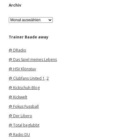
Archiv
A
r
c
h
Trainer Baade away
i
v
@ DRadio
@ Das Spiel meines Lebens
@ HSV Klönstuv
@ Clubfans United 1
,
2
@ Kickschuh-Blog
@ Kickwelt
@ Fokus Fussball
@ Der Libero
@ Total beglubbt
@ Radio DU