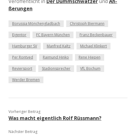
Veröffentlicht in
Der Dummschwätzer
und
Äh-
ßerungen
Borussia Mönchengladbach
Christoph Biermann
Eigentor
FC Bayern München
Franz Beckenbauer
Hamburger SV
Manfred Kaltz
Michael Klinkert
Per Rontved
Raimund Hinko
Rene Hiepen
Reviersport
Stadionsprecher
VfL Bochum
Werder Bremen
Vorheriger Beitrag
Was macht eigentlich Rolf Rüssmann?
Nächster Beitrag