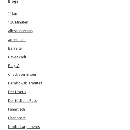
Blogs
11km
120 Minuten
allesausseraas
angedacht
Ballreiter
Beves Welt
Blog-G
Check von hinten
Dembowski ermittelt
Der Libero
Der tödliche Pass
Fanartisch
Flashscore
football arguments