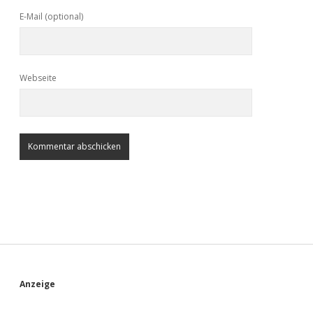
E-Mail (optional)
Webseite
S
Anzeige