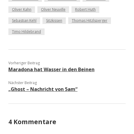
Oliver Kahn
Oliver Neuville
Robert Huth
Sebastian Kehl
Sitzkissen
Thomas Hitzlsperger
Timo Hildebrand
Vorheriger Beitrag
Maradona hat Wasser in den Beinen
Nächster Beitrag
„Ghost – Nachricht von 5am“
4 Kommentare