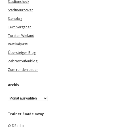
Stadioncheck
Stadtneurotiker
Stehblog
Textilvergehen
Torsten Wieland
Vertikalpass
Übersteiger-Blog
Zebrastreifenblog
Zum runden Leder
Archiv
A
r
c
h
Trainer Baade away
i
v
@ DRadio