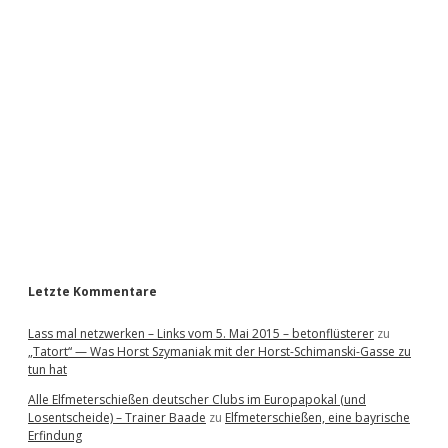
i
d
e
b
a
r
Letzte Kommentare
Lass mal netzwerken – Links vom 5. Mai 2015 – betonflüsterer
zu
„Tatort“ — Was Horst Szymaniak mit der Horst-Schimanski-Gasse zu
tun hat
Alle Elfmeterschießen deutscher Clubs im Europapokal (und
Losentscheide) – Trainer Baade
zu
Elfmeterschießen, eine bayrische
Erfindung