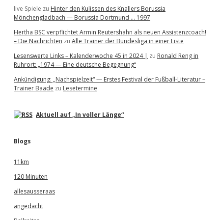
live Spiele
zu
Hinter den Kulissen des Knallers Borussia
Mönchengladbach — Borussia Dortmund … 1997
Hertha BSC verpflichtet Armin Reutershahn als neuen Assistenzcoach!
– Die Nachrichten
zu
Alle Trainer der Bundesliga in einer Liste
Lesenswerte Links – Kalenderwoche 45 in 2024 |
zu
Ronald Reng in
Ruhrort: „1974 — Eine deutsche Begegnung“
Ankündigung: „Nachspielzeit“ — Erstes Festival der Fußball-Literatur –
Trainer Baade
zu
Lesetermine
Aktuell auf „In voller Länge“
Blogs
11km
120 Minuten
allesausseraas
angedacht