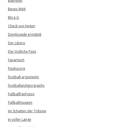
Ballreiter
Beves Welt
Blog-G
Check von hinten
Dembowski ermittelt
Der Libero
Der tödliche Pass
Fanartisch
Flashscore
football arguments
footballandgeography
FußballFanFotos
Fußballmuseen
Im Schatten der Tribüne
In voller Länge