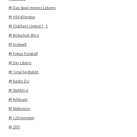
@ Das Spiel meines Lebens
@ HSV Klönstuv
@ Clubfans United 1
,
2
@ Kickschuh-Blog
@ Kickwelt
@ Fokus Fussball
@ Der Libero
@ Total beglubbt
@ Radio DU
@ Stehblog
@ fehlpass
@ Millernton
@ 120 minuten
@ ZEIT