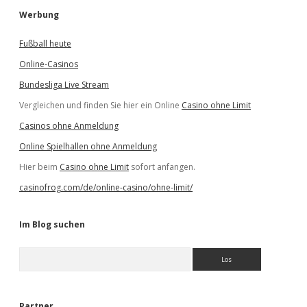
Werbung
Fußball heute
Online-Casinos
Bundesliga Live Stream
Vergleichen und finden Sie hier ein Online
Casino ohne Limit
Casinos ohne Anmeldung
Online Spielhallen ohne Anmeldung
Hier beim
Casino ohne Limit
sofort anfangen.
casinofrog.com/de/online-casino/ohne-limit/
Im Blog suchen
S
u
c
h
e
Partner