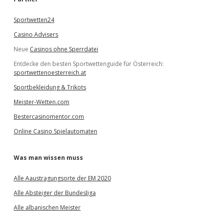
n
Sportwetten24
Casino Advisers
Neue
Casinos ohne Sperrdatei
Entdecke den besten Sportwettenguide für Österreich:
sportwettenoesterreich.at
Sportbekleidung & Trikots
Meister-Wetten.com
Bestercasinomentor.com
Online Casino Spielautomaten
Was man wissen muss
Alle Aaustragungsorte der EM 2020
Alle Absteiger der Bundesliga
Alle albanischen Meister