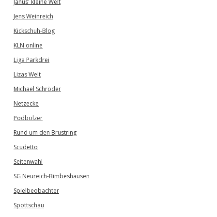
Janus' kleine Welt
Jens Weinreich
Kickschuh-Blog
KLN online
Liga Parkdrei
Lizas Welt
Michael Schröder
Netzecke
Podbolzer
Rund um den Brustring
Scudetto
Seitenwahl
SG Neureich-Bimbeshausen
Spielbeobachter
Spottschau