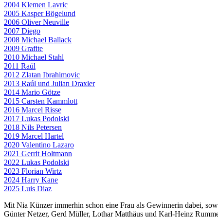
2004 Klemen Lavric
2005 Kasper Bögelund
2006 Oliver Neuville
2007 Diego
2008 Michael Ballack
2009 Grafite
2010 Michael Stahl
2011 Raúl
2012 Zlatan Ibrahimovic
2013 Raúl und Julian Draxler
2014 Mario Götze
2015 Carsten Kammlott
2016 Marcel Risse
2017 Lukas Podolski
2018 Nils Petersen
2019 Marcel Hartel
2020 Valentino Lazaro
2021 Gerrit Holtmann
2022 Lukas Podolski
2023 Florian Wirtz
2024 Harry Kane
2025 Luis Diaz
Mit Nia Künzer immerhin schon eine Frau als Gewinnerin dabei, sowi
Günter Netzer, Gerd Müller, Lothar Matthäus und Karl-Heinz Rummen