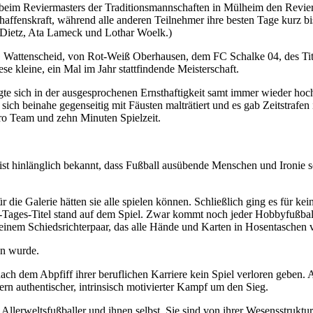
 beim Reviermasters der Traditionsmannschaften in Mülheim den Revier
affenskraft, während alle anderen Teilnehmer ihre besten Tage kurz bis 
tz Dietz, Ata Lameck und Lothar Woelk.)
G Wattenscheid, von Rot-Weiß Oberhausen, dem FC Schalke 04, des Ti
kleine, ein Mal im Jahr stattfindende Meisterschaft.
gte sich in der ausgesprochenen Ernsthaftigkeit samt immer wieder ho
, sich beinahe gegenseitig mit Fäusten malträtiert und es gab Zeitstra
pro Team und zehn Minuten Spielzeit.
n ist hinlänglich bekannt, dass Fußball ausübende Menschen und Ironie
 die Galerie hätten sie alle spielen können. Schließlich ging es für ke
-Tages-Titel stand auf dem Spiel. Zwar kommt noch jeder Hobbyfußball
einem Schiedsrichterpaar, das alle Hände und Karten in Hosentaschen 
en wurde.
h dem Abpfiff ihrer beruflichen Karriere kein Spiel verloren geben. Al
ern authentischer, intrinsisch motivierter Kampf um den Sieg.
erweltsfußballer und ihnen selbst. Sie sind von ihrer Wesensstruktur 