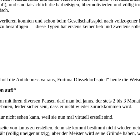
, und sind tatsächlich die bärbeißigen, übermotivierten und völlig ironi
isch.
e verlieren konnten und schon beim Gesellschaftsspiel nach vollzogener N
besänftigen — diese Typen hat erstens keiner lieb und zweitens sol
t die Antidepressiva raus, Fortuna Düsseldorf spielt“ heute die Weis
en auf!“
n mit ihren diversen Pausen darf man bei janus, der stets 2 bis 3 Mona
ebären, leider sicher sein, dass er nicht wieder zurückkommen wird.
 nicht sehen kann, weil sie nun mal virtuell erstellt sind.
eite von janus zu erstellen, denn sie kommt bestimmt nicht wieder, nein
erhält (völlig uneigennützig), aber der Meister wird seine Gründe habe