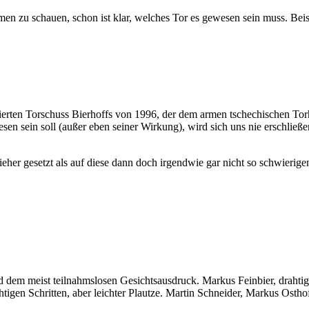
en zu schauen, schon ist klar, welches Tor es gewesen sein muss. Beis
zierten Torschuss Bierhoffs von 1996, der dem armen tschechischen Torh
en sein soll (außer eben seiner Wirkung), wird sich uns nie erschließe
zieher gesetzt als auf diese dann doch irgendwie gar nicht so schwier
d dem meist teilnahmslosen Gesichtsausdruck. Markus Feinbier, drahtig 
tigen Schritten, aber leichter Plautze. Martin Schneider, Markus Osthof