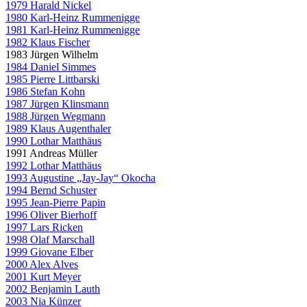
1979 Harald Nickel
1980 Karl-Heinz Rummenigge
1981 Karl-Heinz Rummenigge
1982 Klaus Fischer
1983 Jürgen Wilhelm
1984 Daniel Simmes
1985 Pierre Littbarski
1986 Stefan Kohn
1987 Jürgen Klinsmann
1988 Jürgen Wegmann
1989 Klaus Augenthaler
1990 Lothar Matthäus
1991 Andreas Müller
1992 Lothar Matthäus
1993 Augustine „Jay-Jay“ Okocha
1994 Bernd Schuster
1995 Jean-Pierre Papin
1996 Oliver Bierhoff
1997 Lars Ricken
1998 Olaf Marschall
1999 Giovane Elber
2000 Alex Alves
2001 Kurt Meyer
2002 Benjamin Lauth
2003 Nia Künzer