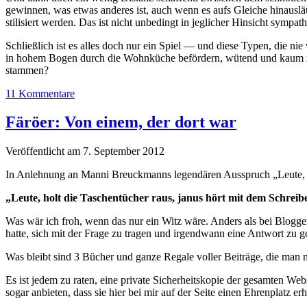
gewinnen, was etwas anderes ist, auch wenn es aufs Gleiche hinausläuft)
stilisiert werden. Das ist nicht unbedingt in jeglicher Hinsicht sympath
Schließlich ist es alles doch nur ein Spiel — und diese Typen, die ni
in hohem Bogen durch die Wohnküche befördern, wütend und kaum zu 
stammen?
11 Kommentare
Färöer: Von einem, der dort war
Veröffentlicht am 7. September 2012
In Anlehnung an Manni Breuckmanns legendären Ausspruch „Leute, hol
„Leute, holt die Taschentücher raus, janus hört mit dem Schreib
Was wär ich froh, wenn das nur ein Witz wäre. Anders als bei Blogger
hatte, sich mit der Frage zu tragen und irgendwann eine Antwort zu g
Was bleibt sind 3 Bücher und ganze Regale voller Beiträge, die man nur
Es ist jedem zu raten, eine private Sicherheitskopie der gesamten Webs
sogar anbieten, dass sie hier bei mir auf der Seite einen Ehrenplatz 