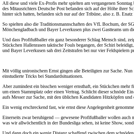
All diese und viele Ex-Profis mehr spielten am vergangenen Sonntag
des Mitausrichters Deutsche Post befanden sich auf der Höhe ihrer Sch
hinter sich hatten, befanden sich nur auf der Tribüne, also z. B. Ena
So spielten also die Traditionsmannschaften des VfL Bochum, der S
Mönchengladbach und Bayer Leverkusen plus zwei Gastteams um diese 
Und dass Profifußballer ein ganz besonderer Schlag Mensch sind, zei
Stückchen Hallenrasen taktische Fouls begangen, der Schiri beleidigt
und Bayer Leverkusen sah drei Zeitstrafen bei nur vier Feldspielern 
Mit völlig unironischem Ernst gingen alle Beteiligten zur Sache. Nu
einstudierte Tricks bei Standardsituationen.
Aber zumindest ein bisschen weniger ernsthaft, ein Stückchen mehr für
um einen Stammplatz oder einen Vertrag. Schlicht dieser schnöde Ein
aufs Messer zur Sache, mit den üblichen Kandidaten Hitzköpfen und 
Ein wenig erschreckend fast, wie ernst diese Angelegenheit genomm
Einerseits zwar beruhigend — gewesene Profifußballer wollen auch nac
was wir allwöchentlich in der Bundesliga sehen, ist keine Show, sond
Und dann doch ein wenig Distanz schaffend zwischen dem schnöden All