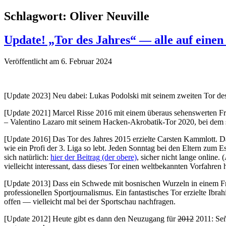
Schlagwort:
Oliver Neuville
Update! „Tor des Jahres“ — alle auf einen
Veröffentlicht am 6. Februar 2024
[Update 2023] Neu dabei: Lukas Podolski mit seinem zweiten Tor des
[Update 2021] Marcel Risse 2016 mit einem überaus sehenswerten Frei
– Valentino Lazaro mit seinem Hacken-Akrobatik-Tor 2020, bei dem so
[Update 2016] Das Tor des Jahres 2015 erzielte Carsten Kammlott. Da
wie ein Profi der 3. Liga so lebt. Jeden Sonntag bei den Eltern zum E
sich natürlich:
hier der Beitrag (der obere)
, sicher nicht lange online
vielleicht interessant, dass dieses Tor einen weltbekannten Vorfahren 
[Update 2013] Dass ein Schwede mit bosnischen Wurzeln in einem F
professionellen Sportjournalismus. Ein fantastisches Tor erzielte Ibra
offen — vielleicht mal bei der Sportschau nachfragen.
[Update 2012] Heute gibt es dann den Neuzugang für
2012
2011: Señ