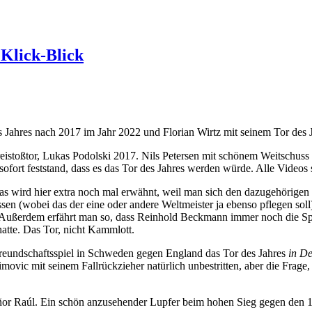
 Klick-Blick
 Jahres nach 2017 im Jahr 2022 und Florian Wirtz mit seinem Tor des 
stoßtor, Lukas Podolski 2017. Nils Petersen mit schönem Weitschuss 2
fort feststand, dass es das Tor des Jahres werden würde. Alle Videos 
s wird hier extra noch mal erwähnt, weil man sich den dazugehörigen 
ssen (wobei das der eine oder andere Weltmeister ja ebenso pflegen soll
. (Außerdem erfährt man so, dass Reinhold Beckmann immer noch die Spor
hatte. Das Tor, nicht Kammlott.
reundschaftsspiel in Schweden gegen England das Tor des Jahres
in D
himovic mit seinem Fallrückzieher natürlich unbestritten, aber die Frage
or Raúl. Ein schön anzusehender Lupfer beim hohen Sieg gegen den 1