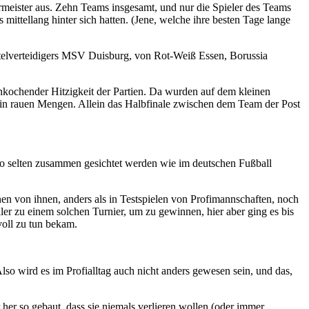
meister aus. Zehn Teams insgesamt, und nur die Spieler des Teams
mittellang hinter sich hatten. (Jene, welche ihre besten Tage lange
telverteidigers MSV Duisburg, von Rot-Weiß Essen, Borussia
chkochender Hitzigkeit der Partien. Da wurden auf dem kleinen
fen in rauen Mengen. Allein das Halbfinale zwischen dem Team der Post
 so selten zusammen gesichtet werden wie im deutschen Fußball
inen von ihnen, anders als in Testspielen von Profimannschaften, noch
er zu einem solchen Turnier, um zu gewinnen, hier aber ging es bis
voll zu tun bekam.
so wird es im Profialltag auch nicht anders gewesen sein, und das,
her so gebaut, dass sie niemals verlieren wollen (oder immer