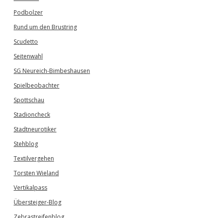
Podbolzer
Rund um den Brustring
Scudetto
Seitenwahl
SG Neureich-Bimbeshausen
Spielbeobachter
Spottschau
Stadioncheck
Stadtneurotiker
Stehblog
Textilvergehen
Torsten Wieland
Vertikalpass
Übersteiger-Blog
Zebrastreifenblog