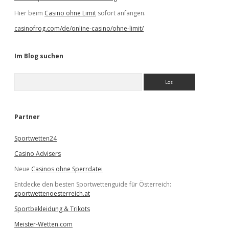
Hier beim
Casino ohne Limit
sofort anfangen.
casinofrog.com/de/online-casino/ohne-limit/
Im Blog suchen
S
u
c
h
e
Partner
n
Sportwetten24
Casino Advisers
Neue
Casinos ohne Sperrdatei
Entdecke den besten Sportwettenguide für Österreich:
sportwettenoesterreich.at
Sportbekleidung & Trikots
Meister-Wetten.com