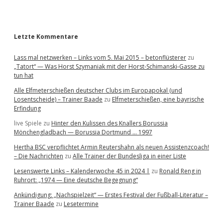
r
Letzte Kommentare
Lass mal netzwerken – Links vom 5. Mai 2015 – betonflüsterer
zu
„Tatort“ — Was Horst Szymaniak mit der Horst-Schimanski-Gasse zu
tun hat
Alle Elfmeterschießen deutscher Clubs im Europapokal (und
Losentscheide) – Trainer Baade
zu
Elfmeterschießen, eine bayrische
Erfindung
live Spiele
zu
Hinter den Kulissen des Knallers Borussia
Mönchengladbach — Borussia Dortmund … 1997
Hertha BSC verpflichtet Armin Reutershahn als neuen Assistenzcoach!
– Die Nachrichten
zu
Alle Trainer der Bundesliga in einer Liste
Lesenswerte Links – Kalenderwoche 45 in 2024 |
zu
Ronald Reng in
Ruhrort: „1974 — Eine deutsche Begegnung“
Ankündigung: „Nachspielzeit“ — Erstes Festival der Fußball-Literatur –
Trainer Baade
zu
Lesetermine