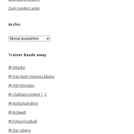
Zum runden Leder
Archiv
A
r
c
h
Trainer Baade away
i
v
@ DRadio
@ Das Spiel meines Lebens
@ HSV Klönstuv
@ Clubfans United 1
,
2
@ Kickschuh-Blog
@ Kickwelt
@ Fokus Fussball
@ Der Libero