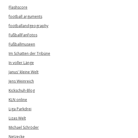
Flashscore
football arguments
footballandgeography
FußballFanFotos
Fußballmuseen
Im Schatten der Tribüne
In voller Länge
Janus' kleine Welt
Jens Weinreich
Kickschuh-Blog
KLN online
Liga Parkdrei
Lizas Welt
Michael Schröder
Netzecke