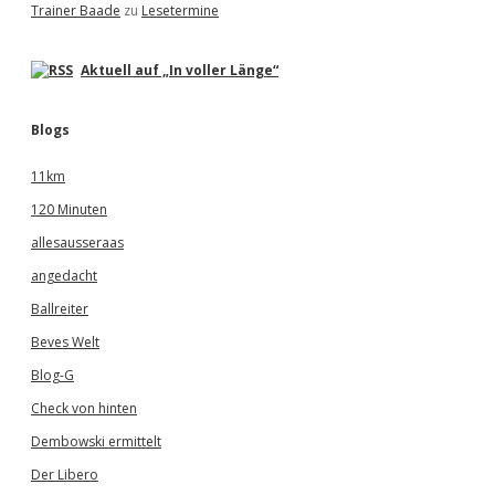
Trainer Baade
zu
Lesetermine
Aktuell auf „In voller Länge“
Blogs
11km
120 Minuten
allesausseraas
angedacht
Ballreiter
Beves Welt
Blog-G
Check von hinten
Dembowski ermittelt
Der Libero