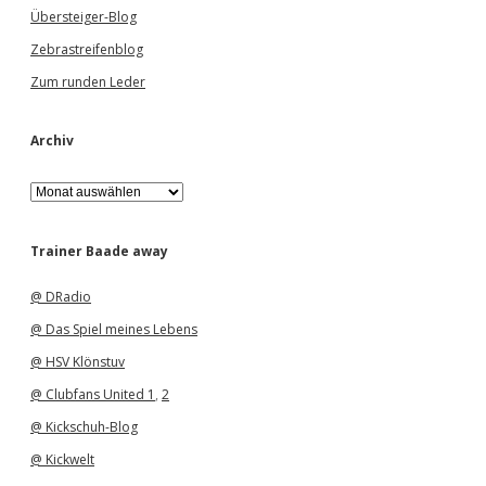
Übersteiger-Blog
Zebrastreifenblog
Zum runden Leder
Archiv
A
r
c
h
Trainer Baade away
i
v
@ DRadio
@ Das Spiel meines Lebens
@ HSV Klönstuv
@ Clubfans United 1
,
2
@ Kickschuh-Blog
@ Kickwelt