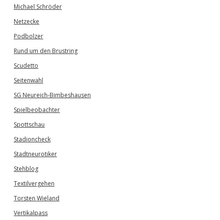
Michael Schröder
Netzecke
Podbolzer
Rund um den Brustring
Scudetto
Seitenwahl
SG Neureich-Bimbeshausen
Spielbeobachter
Spottschau
Stadioncheck
Stadtneurotiker
Stehblog
Textilvergehen
Torsten Wieland
Vertikalpass