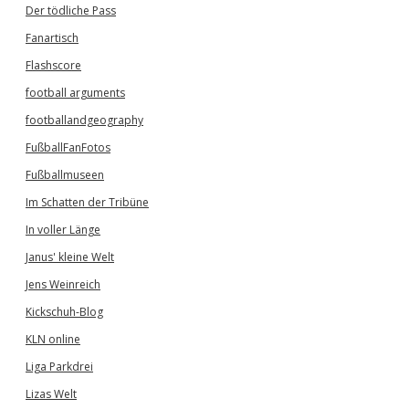
Der tödliche Pass
Fanartisch
Flashscore
football arguments
footballandgeography
FußballFanFotos
Fußballmuseen
Im Schatten der Tribüne
In voller Länge
Janus' kleine Welt
Jens Weinreich
Kickschuh-Blog
KLN online
Liga Parkdrei
Lizas Welt