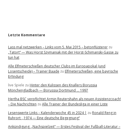
a
r
Letzte Kommentare
Lass mal netzwerken – Links vom 5. Mai 2015 – betonflüsterer
zu
„Tatort“ — Was Horst Szymaniak mit der Horst-Schimanski-Gasse zu
tun hat
Alle Elfmeterschießen deutscher Clubs im Europapokal (und
Losentscheide) – Trainer Baade
zu
Elfmeterschießen, eine bayrische
Erfindung
live Spiele
zu
Hinter den Kulissen des Knallers Borussia
Mönchengladbach — Borussia Dortmund … 1997
Hertha BSC verpflichtet Armin Reutershahn als neuen Assistenzcoach!
– Die Nachrichten
zu
Alle Trainer der Bundesliga in einer Liste
Lesenswerte Links – Kalenderwoche 45 in 2024 |
zu
Ronald Reng in
Ruhrort: „1974 — Eine deutsche Begegnung“
Ankündigung: „Nachspielzeit“ — Erstes Festival der Fußball-Literatur –