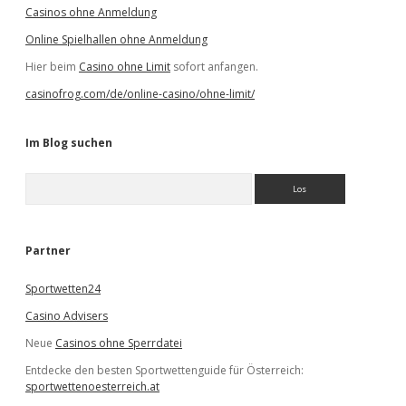
Casinos ohne Anmeldung
Online Spielhallen ohne Anmeldung
Hier beim
Casino ohne Limit
sofort anfangen.
casinofrog.com/de/online-casino/ohne-limit/
Im Blog suchen
S
u
c
h
e
Partner
n
Sportwetten24
Casino Advisers
Neue
Casinos ohne Sperrdatei
Entdecke den besten Sportwettenguide für Österreich:
sportwettenoesterreich.at