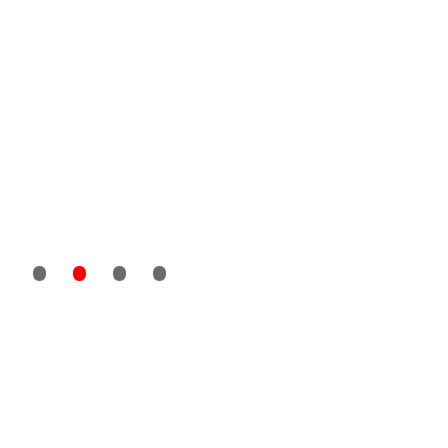
•
•
• •