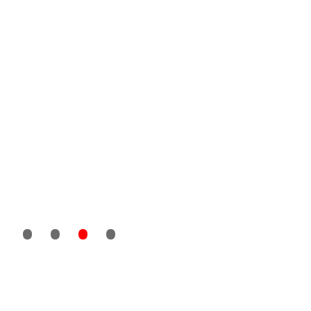
• •
•
•