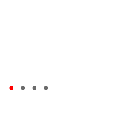
•
• • •