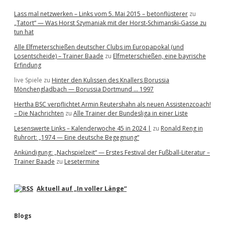
a
Lass mal netzwerken – Links vom 5. Mai 2015 – betonflüsterer
zu
t
„Tatort“ — Was Horst Szymaniak mit der Horst-Schimanski-Gasse zu
tun hat
i
Alle Elfmeterschießen deutscher Clubs im Europapokal (und
o
Losentscheide) – Trainer Baade
zu
Elfmeterschießen, eine bayrische
Erfindung
n
live Spiele
zu
Hinter den Kulissen des Knallers Borussia
Mönchengladbach — Borussia Dortmund … 1997
Hertha BSC verpflichtet Armin Reutershahn als neuen Assistenzcoach!
– Die Nachrichten
zu
Alle Trainer der Bundesliga in einer Liste
Lesenswerte Links – Kalenderwoche 45 in 2024 |
zu
Ronald Reng in
Ruhrort: „1974 — Eine deutsche Begegnung“
Ankündigung: „Nachspielzeit“ — Erstes Festival der Fußball-Literatur –
Trainer Baade
zu
Lesetermine
Aktuell auf „In voller Länge“
Blogs