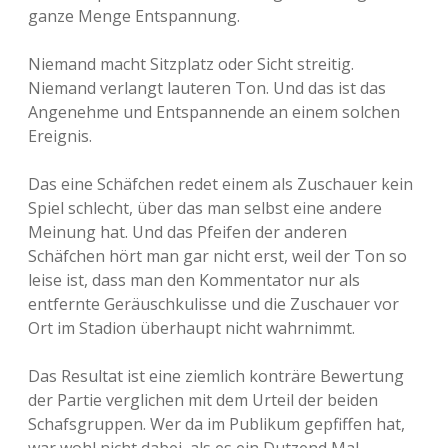
-
ganze Menge Entspannung.
Q
u
a
Niemand macht Sitzplatz oder Sicht streitig.
l
Niemand verlangt lauteren Ton. Und das ist das
i
Angenehme und Entspannende an einem solchen
g
r
Ereignis.
u
p
Das eine Schäfchen redet einem als Zuschauer kein
p
e
Spiel schlecht, über das man selbst eine andere
n
Meinung hat. Und das Pfeifen der anderen
Schäfchen hört man gar nicht erst, weil der Ton so
leise ist, dass man den Kommentator nur als
entfernte Geräuschkulisse und die Zuschauer vor
Ort im Stadion überhaupt nicht wahrnimmt.
Das Resultat ist eine ziemlich konträre Bewertung
der Partie verglichen mit dem Urteil der beiden
Schafsgruppen. Wer da im Publikum gepfiffen hat,