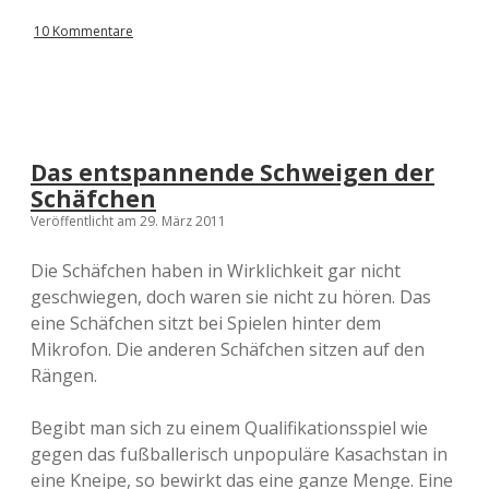
s
w
10 Kommentare
e
r
t
u
n
g
d
Das entspannende Schweigen der
e
Schäfchen
r
P
Veröffentlicht am 29. März 2011
r
o
Die Schäfchen haben in Wirklichkeit gar nicht
g
geschwiegen, doch waren sie nicht zu hören. Das
n
o
eine Schäfchen sitzt bei Spielen hinter dem
s
Mikrofon. Die anderen Schäfchen sitzen auf den
e
Rängen.
n
d
e
Begibt man sich zu einem Qualifikationsspiel wie
r
gegen das fußballerisch unpopuläre Kasachstan in
E
M
eine Kneipe, so bewirkt das eine ganze Menge. Eine