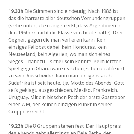
19.33h
Die Stimmen sind eindeutig: Nach 1986 ist
das die härteste aller deutschen Vorrundengruppen
(siehe unten, dazu angemerkt, dass Argentinien in
den 1960ern nicht die Klasse von heute hatte). Drei
Gegner, gegen die man verlieren kann. Kein
einziges Fallobst dabei, kein Honduras, kein
Neuseeland, kein Algerien, wo man sich eines
Sieges – nahezu – sicher sein könnte. Beim letzten
Spiel gegen Ghana wäre es schön, schon qualifiziert
zu sein. Ausscheiden kann man übrigens auch.
Südafrika ist seit heute, tja, Motto des Abends, Gott
sei’s geklagt, ausgeschieden. Mexiko, Frankreich,
Uruguay. Mit ein bisschen Pech der erste Gastgeber
einer WM, der keinen einzigen Punkt in seiner
Gruppe erreicht.
19.22h
Die 8 Gruppen stehen fest. Der Hauptpreis
des Abends geht allerdings an Bela Rethy, der