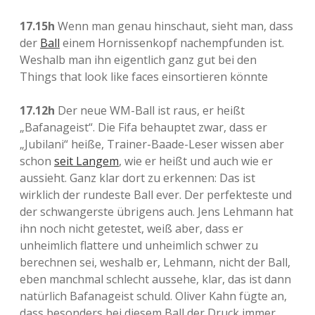
17.15h
Wenn man genau hinschaut, sieht man, dass
der
Ball
einem Hornissenkopf nachempfunden ist.
Weshalb man ihn eigentlich ganz gut bei den
Things that look like faces einsortieren könnte
17.12h
Der neue WM-Ball ist raus, er heißt
„Bafanageist“. Die Fifa behauptet zwar, dass er
„Jubilani“ heiße, Trainer-Baade-Leser wissen aber
schon
seit Langem
, wie er heißt und auch wie er
aussieht. Ganz klar dort zu erkennen: Das ist
wirklich der rundeste Ball ever. Der perfekteste und
der schwangerste übrigens auch. Jens Lehmann hat
ihn noch nicht getestet, weiß aber, dass er
unheimlich flattere und unheimlich schwer zu
berechnen sei, weshalb er, Lehmann, nicht der Ball,
eben manchmal schlecht aussehe, klar, das ist dann
natürlich Bafanageist schuld. Oliver Kahn fügte an,
dass besonders bei diesem Ball der Druck immer