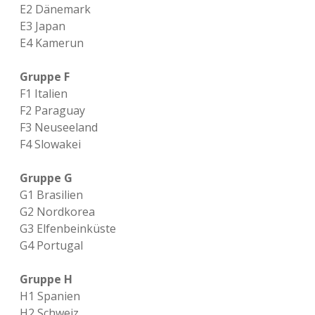
E2 Dänemark
E3 Japan
E4 Kamerun
Gruppe F
F1 Italien
F2 Paraguay
F3 Neuseeland
F4 Slowakei
Gruppe G
G1 Brasilien
G2 Nordkorea
G3 Elfenbeinküste
G4 Portugal
Gruppe H
H1 Spanien
H2 Schweiz