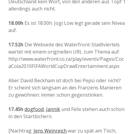
Deutschland kein Wort, von den anderen aus Topf 1
allerdings auch nicht.
18.00h
Es ist 18.00h. Jogi Löw legt gerade sein Nivea
auf.
17.52h
Die Webseite des Waterfront-Stadtviertels
wartet mit einem originellen URL zum Thema auf:
http://www.waterfront.co.za/play/events/Pages/Coc
aCola2010FIFAWorldCupDrawEntertainment.aspx
Aber David Beckham ist doch bei Pepsi oder nicht?
Er scheint sich langsam an des Franzens Manieren
zu gewöhnen: immer schon gegenstinken.
17.45h
dogfood
,
Jannik
und Felix stehen auch schon
in den Startlöchern.
[Nachtrag:
Jens Weinreich
war zu spät am Tisch,