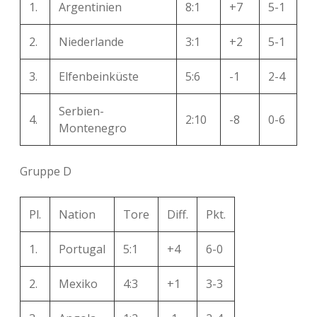
1.
Argentinien
8:1
+7
5-1
2.
Niederlande
3:1
+2
5-1
3.
Elfenbeinküste
5:6
-1
2-4
Serbien-
4.
2:10
-8
0-6
Montenegro
Gruppe D
Pl.
Nation
Tore
Diff.
Pkt.
1.
Portugal
5:1
+4
6-0
2.
Mexiko
4:3
+1
3-3