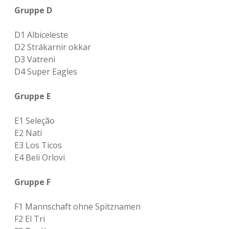
Gruppe D
D1 Albiceleste
D2 Strákarnir okkar
D3 Vatreni
D4 Super Eagles
Gruppe E
E1 Seleção
E2 Nati
E3 Los Ticos
E4 Beli Orlovi
Gruppe F
F1 Mannschaft ohne Spitznamen
F2 El Tri