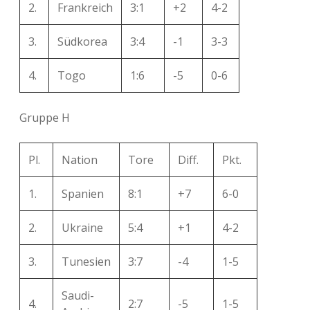
2.
Frankreich
3:1
+2
4-2
3.
Südkorea
3:4
-1
3-3
4.
Togo
1:6
-5
0-6
Gruppe H
Pl.
Nation
Tore
Diff.
Pkt.
1.
Spanien
8:1
+7
6-0
2.
Ukraine
5:4
+1
4-2
3.
Tunesien
3:7
-4
1-5
Saudi-
4.
2:7
-5
1-5