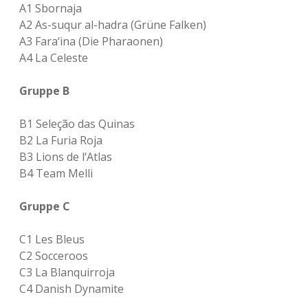
A1 Sbornaja
A2 As-suqur al-hadra (Grüne Falken)
A3 Fara‘ina (Die Pharaonen)
A4 La Celeste
Gruppe B
B1 Seleção das Quinas
B2 La Furia Roja
B3 Lions de l‘Atlas
B4 Team Melli
Gruppe C
C1 Les Bleus
C2 Socceroos
C3 La Blanquirroja
C4 Danish Dynamite