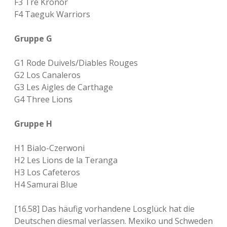
F3 Tre Kronor
F4 Taeguk Warriors
Gruppe G
G1 Rode Duivels/Diables Rouges
G2 Los Canaleros
G3 Les Aigles de Carthage
G4 Three Lions
Gruppe H
H1 Bialo-Czerwoni
H2 Les Lions de la Teranga
H3 Los Cafeteros
H4 Samurai Blue
[16.58] Das häufig vorhandene Losglück hat die
Deutschen diesmal verlassen. Mexiko und Schweden