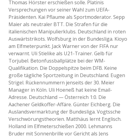
Thomas Hörster erschießen solle. Platinis
Versprechungen vor seiner Wahl zum UEFA-
Präsidenten. Kai Pflaume als Sportmoderator. Sepp
Maier als neutraler BTT. Die Strafen für die
italienischen Manipulierklubs. Deutschland in roten
Auswärtstrikots. Wolfsburg in der Bundesliga. Kioyo
am Elfmeterpunkt. Jack Warner von der FIFA nur
verwarnt. Uli Stielike als U21-Trainer. Gelb für
Torjubel. Betonfussballplätze bei der WM-
Qualifikation. Die Doppelspitze beim DFB. Keine
große tägliche Sportzeitung in Deutschland. Eugen
Strigel. Rückennummern jenseits der 30. Meier
Manager in Köln. Uli Hoeneß hat keine Email-
Adresse. Deutschland — Österreich 1:0. Die
Aachener Geldkoffer-Affäre. Günter Eichberg. Die
Auslandsvermarktung der Bundesliga. Vogtssche
Verschwörungstheorien. Matthäus lernt Englisch.
Holland im Elfmeterschießen 2000. Lehmanns
Bruder mit Sonnenbrille vor Gericht als Jens