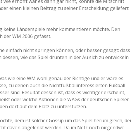
 wie erhofft war es dann gar nicht, könnte die Mitschrift
der einen kleinen Beitrag zu seiner Entscheidung geliefert
ig keine Länderspiele mehr kommentieren möchte. Den
ch der WM 2006 gefasst.
he einfach nicht springen können, oder besser gesagt: dass
dessen, wie das Spiel drunten in der Au sich zu entwickeln
was wie eine WM wohl genau der Richtige und er wäre es
e, zu denen auch die Nichtfußballinteressierten Fußball
r sind. Resultat dessen ist, dass es wichtiger erscheint,
 heißt oder welche Aktionen die WAGs der deutschen Spieler
ben dort auf dem Platz zu unterstützen.
chte, dem ist solcher Gossip um das Spiel herum gleich, de
icht davon abgelenkt werden. Da im Netz noch nirgendwo —