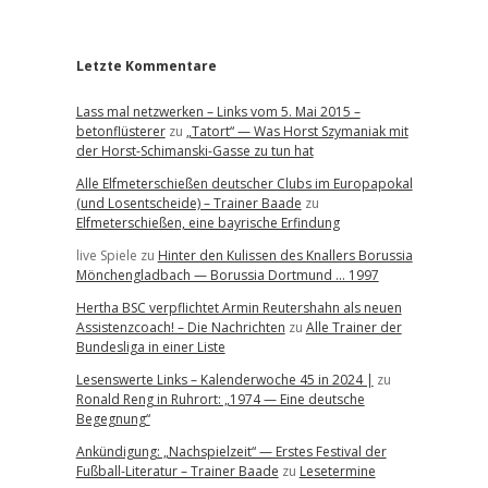
r
Letzte Kommentare
Lass mal netzwerken – Links vom 5. Mai 2015 –
betonflüsterer
zu
„Tatort“ — Was Horst Szymaniak mit
der Horst-Schimanski-Gasse zu tun hat
Alle Elfmeterschießen deutscher Clubs im Europapokal
(und Losentscheide) – Trainer Baade
zu
Elfmeterschießen, eine bayrische Erfindung
live Spiele
zu
Hinter den Kulissen des Knallers Borussia
Mönchengladbach — Borussia Dortmund … 1997
Hertha BSC verpflichtet Armin Reutershahn als neuen
Assistenzcoach! – Die Nachrichten
zu
Alle Trainer der
Bundesliga in einer Liste
Lesenswerte Links – Kalenderwoche 45 in 2024 |
zu
Ronald Reng in Ruhrort: „1974 — Eine deutsche
Begegnung“
Ankündigung: „Nachspielzeit“ — Erstes Festival der
Fußball-Literatur – Trainer Baade
zu
Lesetermine