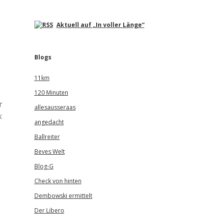
Aktuell auf „In voller Länge“
Blogs
11km
120 Minuten
r
allesausseraas
:
angedacht
Ballreiter
Beves Welt
Blog-G
Check von hinten
Dembowski ermittelt
Der Libero