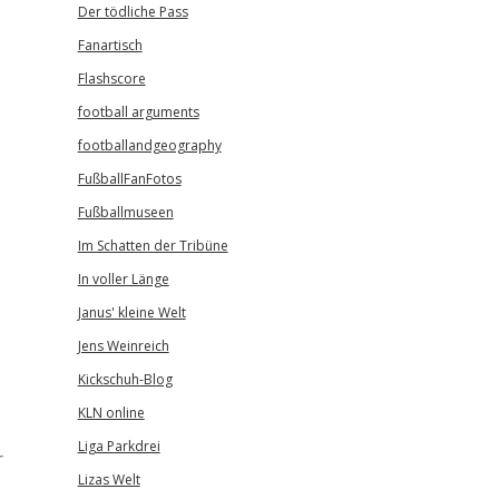
Der tödliche Pass
Fanartisch
Flashscore
football arguments
footballandgeography
FußballFanFotos
Fußballmuseen
Im Schatten der Tribüne
In voller Länge
Janus' kleine Welt
Jens Weinreich
Kickschuh-Blog
KLN online
Liga Parkdrei
r
Lizas Welt