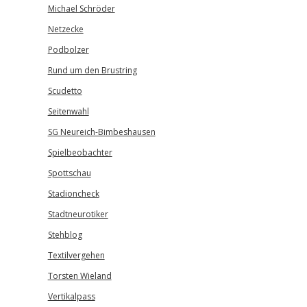
Michael Schröder
Netzecke
Podbolzer
Rund um den Brustring
Scudetto
Seitenwahl
SG Neureich-Bimbeshausen
Spielbeobachter
Spottschau
Stadioncheck
Stadtneurotiker
Stehblog
Textilvergehen
Torsten Wieland
Vertikalpass