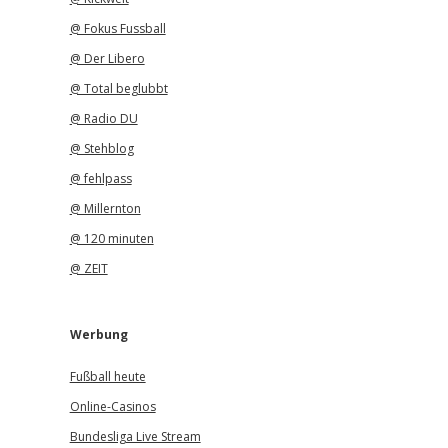
@ Fokus Fussball
@ Der Libero
@ Total beglubbt
@ Radio DU
@ Stehblog
@ fehlpass
@ Millernton
@ 120 minuten
@ ZEIT
Werbung
Fußball heute
Online-Casinos
Bundesliga Live Stream