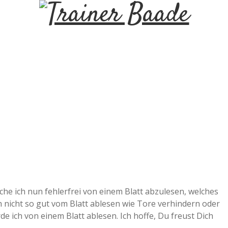
T
r
a
i
n
e
r
che ich nun fehlerfrei von einem Blatt abzulesen, welches
 nicht so gut vom Blatt ablesen wie Tore verhindern oder
B
de ich von einem Blatt ablesen. Ich hoffe, Du freust Dich