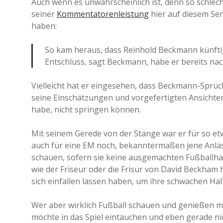
Auch wenn es unwahrscheinlich ist, denn so schlecht
seiner
Kommentatoren
leistung
hier auf diesem Sen
haben:
So kam heraus, dass Reinhold Beckmann künft
Entschluss, sagt Beckmann, habe er bereits na
Vielleicht hat er eingesehen, dass Beckmann-Sprüc
seine Einschätzungen und vorgefertigten Ansichten 
habe, nicht springen können.
Mit seinem Gerede von der Stange war er für so et
auch für eine EM noch, bekanntermaßen jene Anläss
schauen, sofern sie keine ausgemachten Fußballhasse
wie der Friseur oder die Frisur von David Beckham
sich einfallen lassen haben, um ihre schwachen Hal
Wer aber wirklich Fußball schauen und genießen mö
möchte in das Spiel eintauchen und eben gerade n