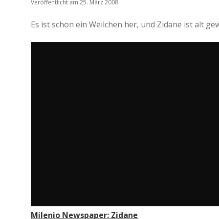
Veröffentlicht am 25. März 2008
Es ist schon ein Weilchen her, und Zidane ist alt ge
Milenio Newspaper: Zidane