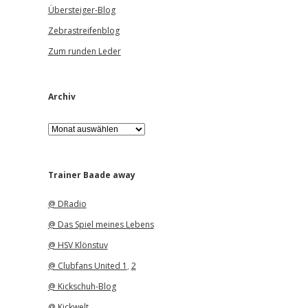
Übersteiger-Blog
Zebrastreifenblog
Zum runden Leder
Archiv
A
r
c
h
i
Trainer Baade away
v
@ DRadio
@ Das Spiel meines Lebens
@ HSV Klönstuv
@ Clubfans United 1
,
2
@ Kickschuh-Blog
@ Kickwelt