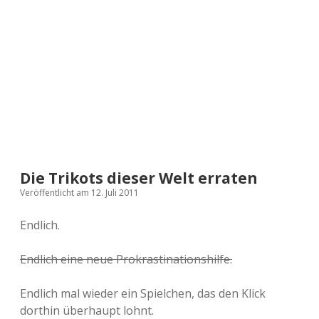
a
d
e
Die Trikots dieser Welt erraten
Veröffentlicht am 12. Juli 2011
Endlich.
Endlich eine neue Prokrastinationshilfe.
Endlich mal wieder ein Spielchen, das den Klick
dorthin überhaupt lohnt.