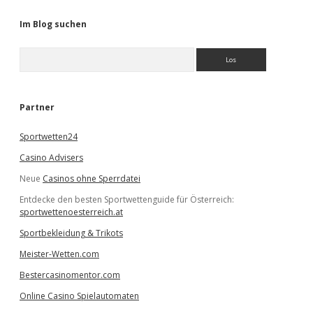
Im Blog suchen
S
u
c
h
e
Partner
n
Sportwetten24
Casino Advisers
Neue
Casinos ohne Sperrdatei
Entdecke den besten Sportwettenguide für Österreich:
sportwettenoesterreich.at
Sportbekleidung & Trikots
Meister-Wetten.com
Bestercasinomentor.com
Online Casino Spielautomaten