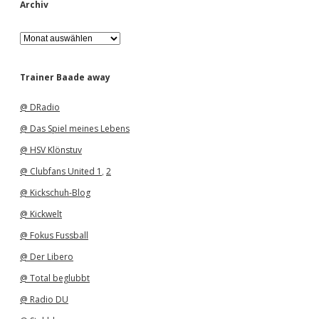
Archiv
A
r
c
h
Trainer Baade away
i
v
@ DRadio
@ Das Spiel meines Lebens
@ HSV Klönstuv
@ Clubfans United 1
,
2
@ Kickschuh-Blog
@ Kickwelt
@ Fokus Fussball
@ Der Libero
@ Total beglubbt
@ Radio DU