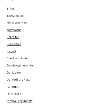
11km
120 Minuten
allesausseraas
angedacht
Ballreiter
Beves Welt
Blog-G
Check von hinten
Dembowski ermittelt
Der Libero
Der tödliche Pass
Fanartisch
Flashscore
football arguments