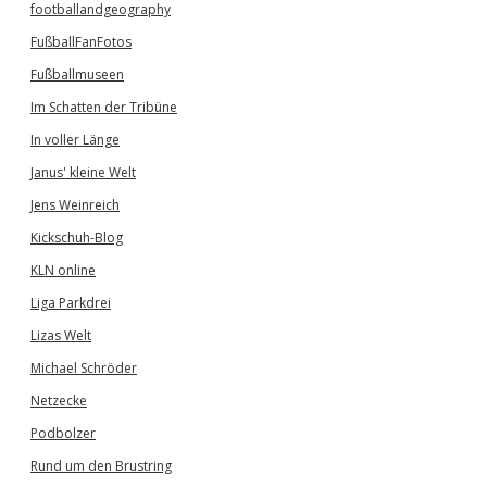
footballandgeography
FußballFanFotos
Fußballmuseen
Im Schatten der Tribüne
In voller Länge
Janus' kleine Welt
Jens Weinreich
Kickschuh-Blog
KLN online
Liga Parkdrei
Lizas Welt
Michael Schröder
Netzecke
Podbolzer
Rund um den Brustring