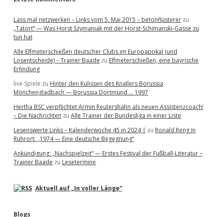
Lass mal netzwerken – Links vom 5. Mai 2015 – betonflüsterer
zu
„Tatort“ — Was Horst Szymaniak mit der Horst-Schimanski-Gasse zu
tun hat
Alle Elfmeterschießen deutscher Clubs im Europapokal (und
Losentscheide) – Trainer Baade
zu
Elfmeterschießen, eine bayrische
Erfindung
live Spiele
zu
Hinter den Kulissen des Knallers Borussia
Mönchengladbach — Borussia Dortmund … 1997
Hertha BSC verpflichtet Armin Reutershahn als neuen Assistenzcoach!
– Die Nachrichten
zu
Alle Trainer der Bundesliga in einer Liste
Lesenswerte Links – Kalenderwoche 45 in 2024 |
zu
Ronald Reng in
Ruhrort: „1974 — Eine deutsche Begegnung“
Ankündigung: „Nachspielzeit“ — Erstes Festival der Fußball-Literatur –
Trainer Baade
zu
Lesetermine
Aktuell auf „In voller Länge“
Blogs