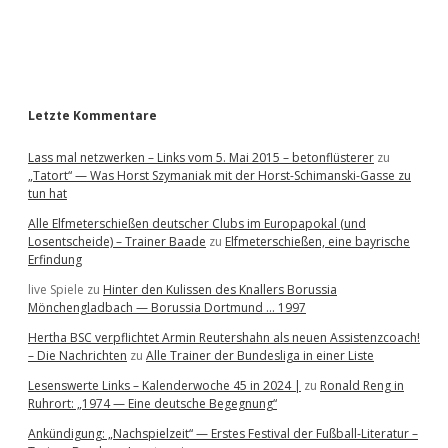
a
r
Letzte Kommentare
Lass mal netzwerken – Links vom 5. Mai 2015 – betonflüsterer
zu
„Tatort“ — Was Horst Szymaniak mit der Horst-Schimanski-Gasse zu
tun hat
Alle Elfmeterschießen deutscher Clubs im Europapokal (und
Losentscheide) – Trainer Baade
zu
Elfmeterschießen, eine bayrische
Erfindung
live Spiele
zu
Hinter den Kulissen des Knallers Borussia
Mönchengladbach — Borussia Dortmund … 1997
Hertha BSC verpflichtet Armin Reutershahn als neuen Assistenzcoach!
– Die Nachrichten
zu
Alle Trainer der Bundesliga in einer Liste
Lesenswerte Links – Kalenderwoche 45 in 2024 |
zu
Ronald Reng in
Ruhrort: „1974 — Eine deutsche Begegnung“
Ankündigung: „Nachspielzeit“ — Erstes Festival der Fußball-Literatur –