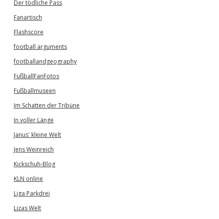
Der tödliche Pass
Fanartisch
Flashscore
football arguments
footballandgeography
FußballFanFotos
Fußballmuseen
Im Schatten der Tribüne
In voller Länge
Janus' kleine Welt
Jens Weinreich
Kickschuh-Blog
KLN online
Liga Parkdrei
Lizas Welt