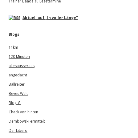
Trainer Baade
zu
Lesetermine
Aktuell auf „In voller Länge“
Blogs
11km
120 Minuten
allesausseraas
angedacht
Ballreiter
Beves Welt
Blog-G
Check von hinten
Dembowski ermittelt
Der Libero