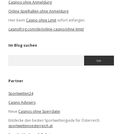
Casinos ohne Anmeldung
Online Spielhallen ohne Anmeldung
Hier beim
Casino ohne Limit
sofort anfangen.
casinofrog.com/de/online-casino/ohne-limit/
Im Blog suchen
S
u
c
h
e
Partner
n
Sportwetten24
Casino Advisers
Neue
Casinos ohne Sperrdatei
Entdecke den besten Sportwettenguide für Österreich:
sportwettenoesterreich.at