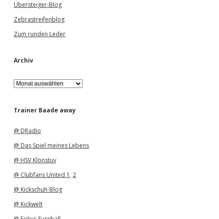
Übersteiger-Blog
Zebrastreifenblog
Zum runden Leder
Archiv
A
r
c
h
Trainer Baade away
i
v
@ DRadio
@ Das Spiel meines Lebens
@ HSV Klönstuv
@ Clubfans United 1
,
2
@ Kickschuh-Blog
@ Kickwelt
@ Fokus Fussball