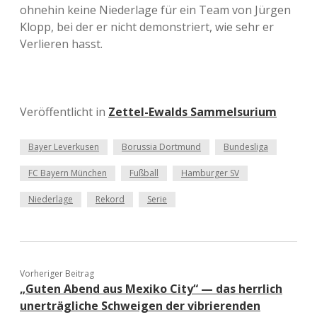
ohnehin keine Niederlage für ein Team von Jürgen
Klopp, bei der er nicht demonstriert, wie sehr er
Verlieren hasst.
Veröffentlicht in
Zettel-Ewalds Sammelsurium
Bayer Leverkusen
Borussia Dortmund
Bundesliga
FC Bayern München
Fußball
Hamburger SV
Niederlage
Rekord
Serie
Vorheriger Beitrag
„Guten Abend aus Mexiko City“ — das herrlich
unerträgliche Schweigen der vibrierenden