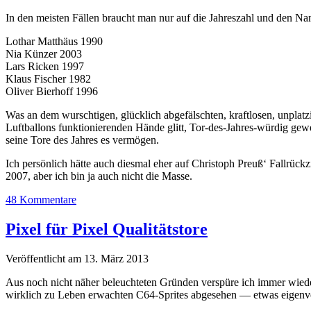
In den meisten Fällen braucht man nur auf die Jahreszahl und den Nam
Lothar Matthäus 1990
Nia Künzer 2003
Lars Ricken 1997
Klaus Fischer 1982
Oliver Bierhoff 1996
Was an dem wurschtigen, glücklich abgefälschten, kraftlosen, unplat
Luftballons funktionierenden Hände glitt, Tor-des-Jahres-würdig gewes
seine Tore des Jahres es vermögen.
Ich persönlich hätte auch diesmal eher auf Christoph Preuß‘ Fallrück
2007, aber ich bin ja auch nicht die Masse.
48 Kommentare
Pixel für Pixel Qualitätstore
Veröffentlicht am 13. März 2013
Aus noch nicht näher beleuchteten Gründen verspüre ich immer wieder 
wirklich zu Leben erwachten C64-Sprites abgesehen — etwas eigenveran