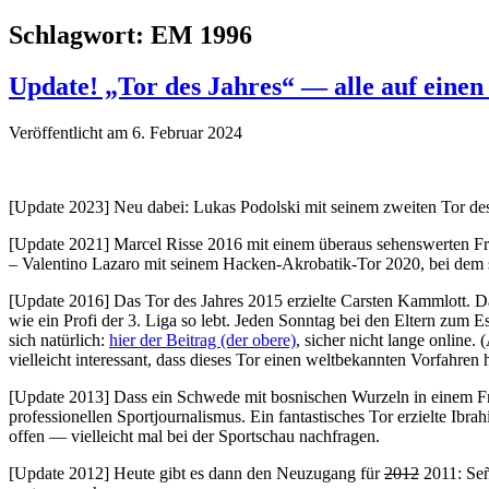
Schlagwort:
EM 1996
Update! „Tor des Jahres“ — alle auf einen
Veröffentlicht am 6. Februar 2024
[Update 2023] Neu dabei: Lukas Podolski mit seinem zweiten Tor des
[Update 2021] Marcel Risse 2016 mit einem überaus sehenswerten Frei
– Valentino Lazaro mit seinem Hacken-Akrobatik-Tor 2020, bei dem so
[Update 2016] Das Tor des Jahres 2015 erzielte Carsten Kammlott. Da
wie ein Profi der 3. Liga so lebt. Jeden Sonntag bei den Eltern zum E
sich natürlich:
hier der Beitrag (der obere)
, sicher nicht lange online
vielleicht interessant, dass dieses Tor einen weltbekannten Vorfahren 
[Update 2013] Dass ein Schwede mit bosnischen Wurzeln in einem F
professionellen Sportjournalismus. Ein fantastisches Tor erzielte Ibra
offen — vielleicht mal bei der Sportschau nachfragen.
[Update 2012] Heute gibt es dann den Neuzugang für
2012
2011: Señ