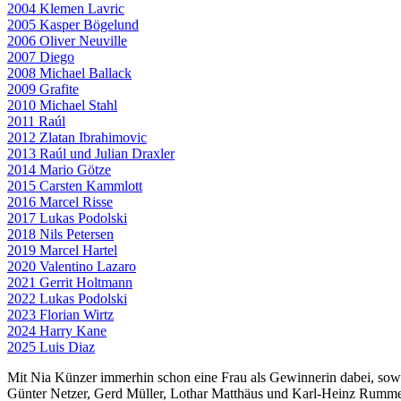
2004 Klemen Lavric
2005 Kasper Bögelund
2006 Oliver Neuville
2007 Diego
2008 Michael Ballack
2009 Grafite
2010 Michael Stahl
2011 Raúl
2012 Zlatan Ibrahimovic
2013 Raúl und Julian Draxler
2014 Mario Götze
2015 Carsten Kammlott
2016 Marcel Risse
2017 Lukas Podolski
2018 Nils Petersen
2019 Marcel Hartel
2020 Valentino Lazaro
2021 Gerrit Holtmann
2022 Lukas Podolski
2023 Florian Wirtz
2024 Harry Kane
2025 Luis Diaz
Mit Nia Künzer immerhin schon eine Frau als Gewinnerin dabei, sowi
Günter Netzer, Gerd Müller, Lothar Matthäus und Karl-Heinz Rummen