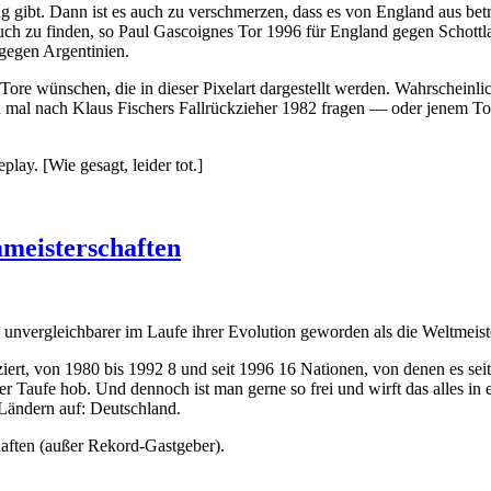
g gibt. Dann ist es auch zu verschmerzen, dass es von England aus be
h zu finden, so Paul Gascoignes Tor 1996 für England gegen Schottland
egen Argentinien.
ore wünschen, die in dieser Pixelart dargestellt werden. Wahrscheinlich
nn mal nach Klaus Fischers Fallrückzieher 1982 fragen — oder jenem
lay. [Wie gesagt, leider tot.]
ameisterschaften
 unvergleichbarer im Laufe ihrer Evolution geworden als die Weltmeist
iert, von 1980 bis 1992 8 und seit 1996 16 Nationen, von denen es seit
r Taufe hob. Und dennoch ist man gerne so frei und wirft das alles i
Ländern auf: Deutschland.
haften (außer Rekord-Gastgeber).