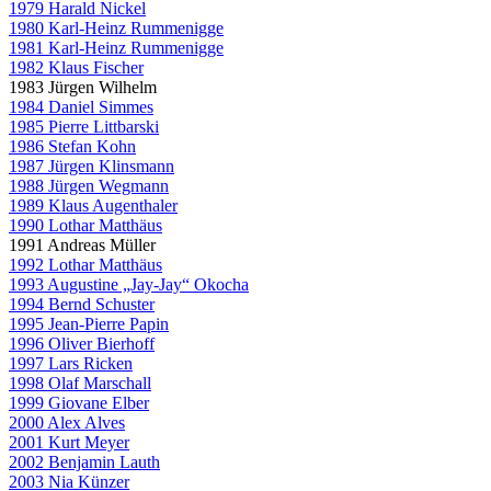
1979 Harald Nickel
1980 Karl-Heinz Rummenigge
1981 Karl-Heinz Rummenigge
1982 Klaus Fischer
1983 Jürgen Wilhelm
1984 Daniel Simmes
1985 Pierre Littbarski
1986 Stefan Kohn
1987 Jürgen Klinsmann
1988 Jürgen Wegmann
1989 Klaus Augenthaler
1990 Lothar Matthäus
1991 Andreas Müller
1992 Lothar Matthäus
1993 Augustine „Jay-Jay“ Okocha
1994 Bernd Schuster
1995 Jean-Pierre Papin
1996 Oliver Bierhoff
1997 Lars Ricken
1998 Olaf Marschall
1999 Giovane Elber
2000 Alex Alves
2001 Kurt Meyer
2002 Benjamin Lauth
2003 Nia Künzer