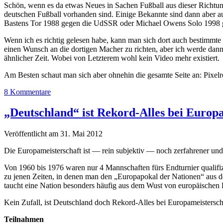
Schön, wenn es da etwas Neues in Sachen Fußball aus dieser Richtun
deutschen Fußball vorhanden sind. Einige Bekannte sind dann aber auc
Bastens Tor 1988 gegen die UdSSR oder Michael Owens Solo 1998 g
Wenn ich es richtig gelesen habe, kann man sich dort auch bestimmte T
einen Wunsch an die dortigen Macher zu richten, aber ich werde da
ähnlicher Zeit. Wobei von Letzterem wohl kein Video mehr existiert.
Am Besten schaut man sich aber ohnehin die gesamte Seite an: Pixelrep
8 Kommentare
„Deutschland“ ist Rekord-Alles bei Europ
Veröffentlicht am 31. Mai 2012
Die Europameisterschaft ist — rein subjektiv — noch zerfahrener und
Von 1960 bis 1976 waren nur 4 Mannschaften fürs Endturnier qualifiz
zu jenen Zeiten, in denen man den „Europapokal der Nationen“ aus de
taucht eine Nation besonders häufig aus dem Wust von europäischen 
Kein Zufall, ist Deutschland doch Rekord-Alles bei Europameistersc
Teilnahmen