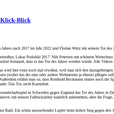
 Klick-Blick
 Jahres nach 2017 im Jahr 2022 und Florian Wirtz mit seinem Tor des 
stoßtor, Lukas Podolski 2017. Nils Petersen mit schönem Weitschuss 2
fort feststand, dass es das Tor des Jahres werden würde. Alle Videos 
s wird hier extra noch mal erwähnt, weil man sich den dazugehörigen 
ssen (wobei das der eine oder andere Weltmeister ja ebenso pflegen soll
. (Außerdem erfährt man so, dass Reinhold Beckmann immer noch die Spor
hatte. Das Tor, nicht Kammlott.
reundschaftsspiel in Schweden gegen England das Tor des Jahres
in D
himovic mit seinem Fallrückzieher natürlich unbestritten, aber die Frage
or Raúl. Ein schön anzusehender Lupfer beim hohen Sieg gegen den 1