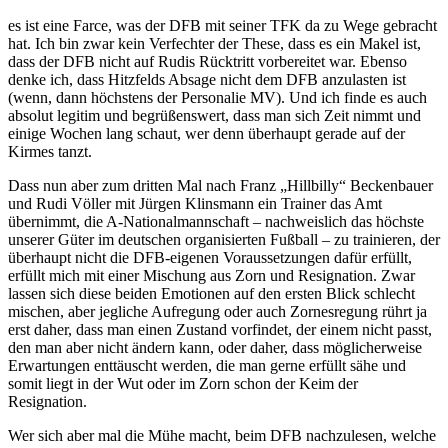
es ist eine Farce, was der DFB mit seiner TFK da zu Wege gebracht
hat. Ich bin zwar kein Verfechter der These, dass es ein Makel ist,
dass der DFB nicht auf Rudis Rücktritt vorbereitet war. Ebenso
denke ich, dass Hitzfelds Absage nicht dem DFB anzulasten ist
(wenn, dann höchstens der Personalie MV). Und ich finde es auch
absolut legitim und begrüßenswert, dass man sich Zeit nimmt und
einige Wochen lang schaut, wer denn überhaupt gerade auf der
Kirmes tanzt.
Dass nun aber zum dritten Mal nach Franz „Hillbilly“ Beckenbauer
und Rudi Völler mit Jürgen Klinsmann ein Trainer das Amt
übernimmt, die A-Nationalmannschaft – nachweislich das höchste
unserer Güter im deutschen organisierten Fußball – zu trainieren, der
überhaupt nicht die DFB-eigenen Voraussetzungen dafür erfüllt,
erfüllt mich mit einer Mischung aus Zorn und Resignation. Zwar
lassen sich diese beiden Emotionen auf den ersten Blick schlecht
mischen, aber jegliche Aufregung oder auch Zornesregung rührt ja
erst daher, dass man einen Zustand vorfindet, der einem nicht passt,
den man aber nicht ändern kann, oder daher, dass möglicherweise
Erwartungen enttäuscht werden, die man gerne erfüllt sähe und
somit liegt in der Wut oder im Zorn schon der Keim der
Resignation.
Wer sich aber mal die Mühe macht, beim DFB nachzulesen, welche