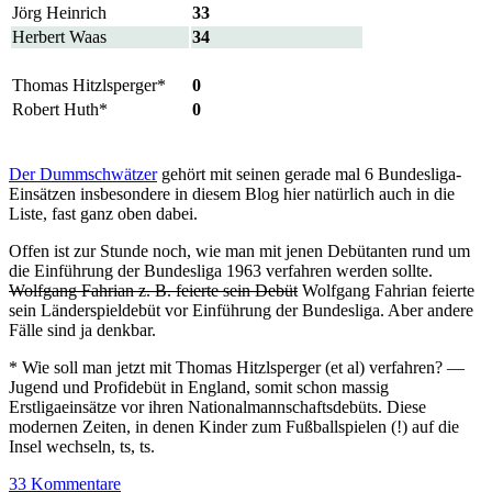
Jörg Heinrich
33
Herbert Waas
34
Thomas Hitzlsperger*
0
Robert Huth*
0
Der Dummschwätzer
gehört mit seinen gerade mal 6 Bundesliga-
Einsätzen insbesondere in diesem Blog hier natürlich auch in die
Liste, fast ganz oben dabei.
Offen ist zur Stunde noch, wie man mit jenen Debütanten rund um
die Einführung der Bundesliga 1963 verfahren werden sollte.
Wolfgang Fahrian z. B. feierte sein Debüt
Wolfgang Fahrian feierte
sein Länderspieldebüt vor Einführung der Bundesliga. Aber andere
Fälle sind ja denkbar.
* Wie soll man jetzt mit Thomas Hitzlsperger (et al) verfahren? —
Jugend und Profidebüt in England, somit schon massig
Erstligaeinsätze vor ihren Nationalmannschaftsdebüts. Diese
modernen Zeiten, in denen Kinder zum Fußballspielen (!) auf die
Insel wechseln, ts, ts.
33 Kommentare