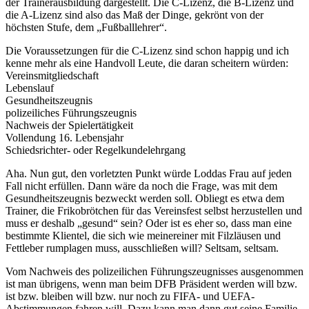
der Trainerausbildung dargestellt. Die C-Lizenz, die B-Lizenz und
die A-Lizenz sind also das Maß der Dinge, gekrönt von der
höchsten Stufe, dem „Fußballlehrer“.
Die Voraussetzungen für die C-Lizenz sind schon happig und ich
kenne mehr als eine Handvoll Leute, die daran scheitern würden:
Vereinsmitgliedschaft
Lebenslauf
Gesundheitszeugnis
polizeiliches Führungszeugnis
Nachweis der Spielertätigkeit
Vollendung 16. Lebensjahr
Schiedsrichter- oder Regelkundelehrgang
Aha. Nun gut, den vorletzten Punkt würde Loddas Frau auf jeden
Fall nicht erfüllen. Dann wäre da noch die Frage, was mit dem
Gesundheitszeugnis bezweckt werden soll. Obliegt es etwa dem
Trainer, die Frikobrötchen für das Vereinsfest selbst herzustellen und
muss er deshalb „gesund“ sein? Oder ist es eher so, dass man eine
bestimmte Klientel, die sich wie meinereiner mit Filzläusen und
Fettleber rumplagen muss, ausschließen will? Seltsam, seltsam.
Vom Nachweis des polizeilichen Führungszeugnisses ausgenommen
ist man übrigens, wenn man beim DFB Präsident werden will bzw.
ist bzw. bleiben will bzw. nur noch zu FIFA- und UEFA-
Abstimmungen fahren will. Dazu kann man dann gut seine Familie