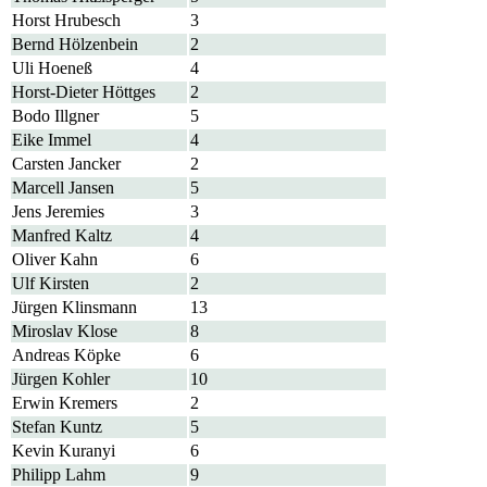
Horst Hrubesch
3
Bernd Hölzenbein
2
Uli Hoeneß
4
Horst-Dieter Höttges
2
Bodo Illgner
5
Eike Immel
4
Carsten Jancker
2
Marcell Jansen
5
Jens Jeremies
3
Manfred Kaltz
4
Oliver Kahn
6
Ulf Kirsten
2
Jürgen Klinsmann
13
Miroslav Klose
8
Andreas Köpke
6
Jürgen Kohler
10
Erwin Kremers
2
Stefan Kuntz
5
Kevin Kuranyi
6
Philipp Lahm
9