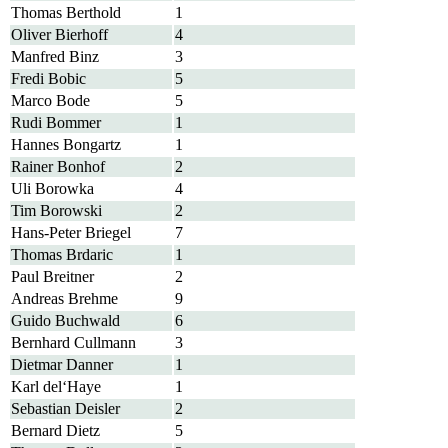
Thomas Berthold
1
Oliver Bierhoff
4
Manfred Binz
3
Fredi Bobic
5
Marco Bode
5
Rudi Bommer
1
Hannes Bongartz
1
Rainer Bonhof
2
Uli Borowka
4
Tim Borowski
2
Hans-Peter Briegel
7
Thomas Brdaric
1
Paul Breitner
2
Andreas Brehme
9
Guido Buchwald
6
Bernhard Cullmann
3
Dietmar Danner
1
Karl del‘Haye
1
Sebastian Deisler
2
Bernard Dietz
5