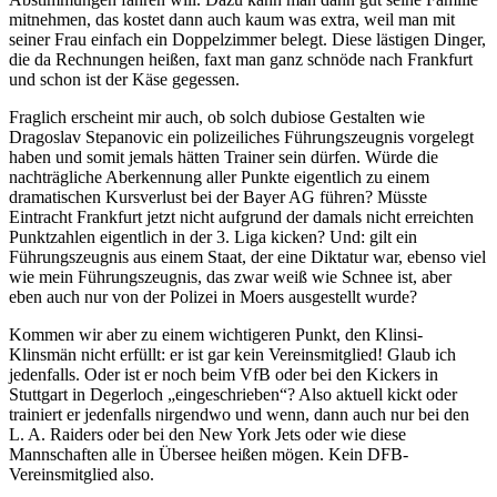
mitnehmen, das kostet dann auch kaum was extra, weil man mit
seiner Frau einfach ein Doppelzimmer belegt. Diese lästigen Dinger,
die da Rechnungen heißen, faxt man ganz schnöde nach Frankfurt
und schon ist der Käse gegessen.
Fraglich erscheint mir auch, ob solch dubiose Gestalten wie
Dragoslav Stepanovic ein polizeiliches Führungszeugnis vorgelegt
haben und somit jemals hätten Trainer sein dürfen. Würde die
nachträgliche Aberkennung aller Punkte eigentlich zu einem
dramatischen Kursverlust bei der Bayer AG führen? Müsste
Eintracht Frankfurt jetzt nicht aufgrund der damals nicht erreichten
Punktzahlen eigentlich in der 3. Liga kicken? Und: gilt ein
Führungszeugnis aus einem Staat, der eine Diktatur war, ebenso viel
wie mein Führungszeugnis, das zwar weiß wie Schnee ist, aber
eben auch nur von der Polizei in Moers ausgestellt wurde?
Kommen wir aber zu einem wichtigeren Punkt, den Klinsi-
Klinsmän nicht erfüllt: er ist gar kein Vereinsmitglied! Glaub ich
jedenfalls. Oder ist er noch beim VfB oder bei den Kickers in
Stuttgart in Degerloch „eingeschrieben“? Also aktuell kickt oder
trainiert er jedenfalls nirgendwo und wenn, dann auch nur bei den
L. A. Raiders oder bei den New York Jets oder wie diese
Mannschaften alle in Übersee heißen mögen. Kein DFB-
Vereinsmitglied also.