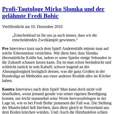
Profi-Tautologe Mirko Slomka und der
gelähmte Fredi Bobic
Veröffentlicht am 10. Dezember 2010
„Entscheidend ist für uns ja auch immer, dass wir die
entscheidenden Zweikämpfe gewinnen.“
Pro
Interviews kurz nach dem Spiel! Anderenfalls müsste man auf
solche Erkenntnisse verzichten. Wie diese hier, dass Slomka
übernatürliche Kräfte hat, indem er seine Spieler einige Sekunden in
die Zukunft schauen lassen kann. Da ist man schon beeindruckt und
schleicht zurück in sein Kabuff, schwer tragend an der
Ahnungslosigkeit bezüglich dessen, was die ganz Großen in der
Bundesliga an Methoden aus einer anderen Realität alles im Köcher
haben.
Kontra
Interviews nach dem Spiel! Man kann doch nicht voll
draufhalten, wenn jemand gerade von seiner eigenen Beerdigung
kommt, nur leicht stammelnd seine Worte hervorzubringen in der
Lage ist, wie es bei Fredi Bobic justament der Fall war. Die Stellung
der Mundwinkel ließ fürchten, dass diese gleich in Neuseeland aus
dem Boden kriechen würden. Und: Auch die Hirnfunktion schien