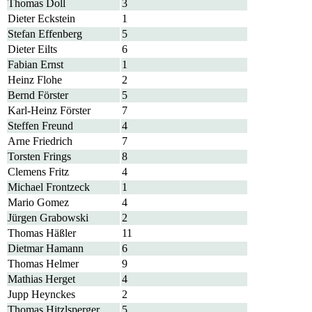
Thomas Doll
3
Dieter Eckstein
1
Stefan Effenberg
5
Dieter Eilts
6
Fabian Ernst
1
Heinz Flohe
2
Bernd Förster
5
Karl-Heinz Förster
7
Steffen Freund
4
Arne Friedrich
7
Torsten Frings
8
Clemens Fritz
4
Michael Frontzeck
1
Mario Gomez
4
Jürgen Grabowski
2
Thomas Häßler
11
Dietmar Hamann
6
Thomas Helmer
9
Mathias Herget
4
Jupp Heynckes
2
Thomas Hitzlsperger
5