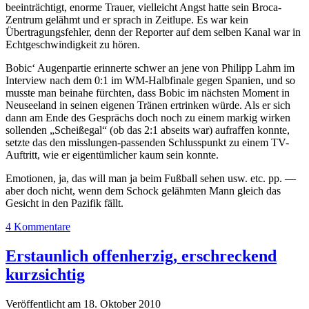
beeinträchtigt, enorme Trauer, vielleicht Angst hatte sein Broca-
Zentrum gelähmt und er sprach in Zeitlupe. Es war kein
Übertragungsfehler, denn der Reporter auf dem selben Kanal war in
Echtgeschwindigkeit zu hören.
Bobic‘ Augenpartie erinnerte schwer an jene von Philipp Lahm im
Interview nach dem 0:1 im WM-Halbfinale gegen Spanien, und so
musste man beinahe fürchten, dass Bobic im nächsten Moment in
Neuseeland in seinen eigenen Tränen ertrinken würde. Als er sich
dann am Ende des Gesprächs doch noch zu einem markig wirken
sollenden „Scheißegal“ (ob das 2:1 abseits war) aufraffen konnte,
setzte das den misslungen-passenden Schlusspunkt zu einem TV-
Auftritt, wie er eigentümlicher kaum sein konnte.
Emotionen, ja, das will man ja beim Fußball sehen usw. etc. pp. —
aber doch nicht, wenn dem Schock gelähmten Mann gleich das
Gesicht in den Pazifik fällt.
4 Kommentare
Erstaunlich offenherzig, erschreckend
kurzsichtig
Veröffentlicht am 18. Oktober 2010