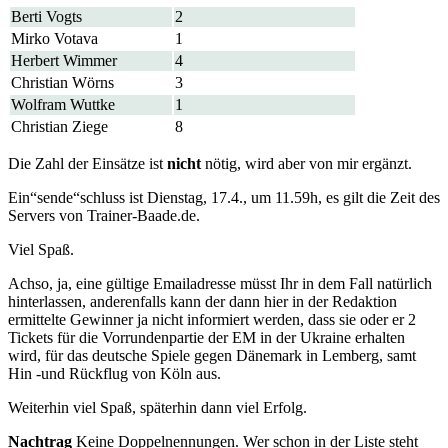
Berti Vogts
2
Mirko Votava
1
Herbert Wimmer
4
Christian Wörns
3
Wolfram Wuttke
1
Christian Ziege
8
Die Zahl der Einsätze ist
nicht
nötig, wird aber von mir ergänzt.
Ein“sende“schluss ist Dienstag, 17.4., um 11.59h, es gilt die Zeit des
Servers von Trainer-Baade.de.
Viel Spaß.
Achso, ja, eine gültige Emailadresse müsst Ihr in dem Fall natürlich
hinterlassen, anderenfalls kann der dann hier in der Redaktion
ermittelte Gewinner ja nicht informiert werden, dass sie oder er 2
Tickets für die Vorrundenpartie der EM in der Ukraine erhalten
wird, für das deutsche Spiele gegen Dänemark in Lemberg, samt
Hin -und Rückflug von Köln aus.
Weiterhin viel Spaß, späterhin dann viel Erfolg.
Nachtrag
Keine Doppelnennungen. Wer schon in der Liste steht