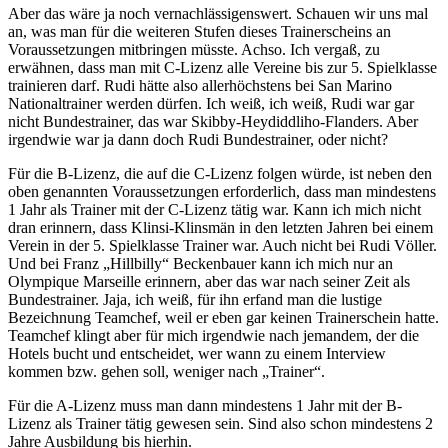
Aber das wäre ja noch vernachlässigenswert. Schauen wir uns mal
an, was man für die weiteren Stufen dieses Trainerscheins an
Voraussetzungen mitbringen müsste. Achso. Ich vergaß, zu
erwähnen, dass man mit C-Lizenz alle Vereine bis zur 5. Spielklasse
trainieren darf. Rudi hätte also allerhöchstens bei San Marino
Nationaltrainer werden dürfen. Ich weiß, ich weiß, Rudi war gar
nicht Bundestrainer, das war Skibby-Heydiddliho-Flanders. Aber
irgendwie war ja dann doch Rudi Bundestrainer, oder nicht?
Für die B-Lizenz, die auf die C-Lizenz folgen würde, ist neben den
oben genannten Voraussetzungen erforderlich, dass man mindestens
1 Jahr als Trainer mit der C-Lizenz tätig war. Kann ich mich nicht
dran erinnern, dass Klinsi-Klinsmän in den letzten Jahren bei einem
Verein in der 5. Spielklasse Trainer war. Auch nicht bei Rudi Völler.
Und bei Franz „Hillbilly“ Beckenbauer kann ich mich nur an
Olympique Marseille erinnern, aber das war nach seiner Zeit als
Bundestrainer. Jaja, ich weiß, für ihn erfand man die lustige
Bezeichnung Teamchef, weil er eben gar keinen Trainerschein hatte.
Teamchef klingt aber für mich irgendwie nach jemandem, der die
Hotels bucht und entscheidet, wer wann zu einem Interview
kommen bzw. gehen soll, weniger nach „Trainer“.
Für die A-Lizenz muss man dann mindestens 1 Jahr mit der B-
Lizenz als Trainer tätig gewesen sein. Sind also schon mindestens 2
Jahre Ausbildung bis hierhin.