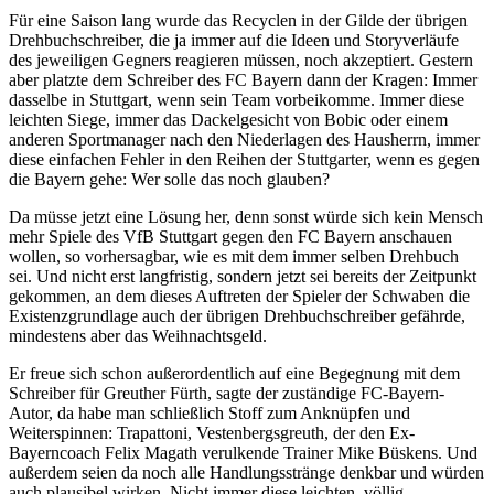
Für eine Saison lang wurde das Recyclen in der Gilde der übrigen
Drehbuchschreiber, die ja immer auf die Ideen und Storyverläufe
des jeweiligen Gegners reagieren müssen, noch akzeptiert. Gestern
aber platzte dem Schreiber des FC Bayern dann der Kragen: Immer
dasselbe in Stuttgart, wenn sein Team vorbeikomme. Immer diese
leichten Siege, immer das Dackelgesicht von Bobic oder einem
anderen Sportmanager nach den Niederlagen des Hausherrn, immer
diese einfachen Fehler in den Reihen der Stuttgarter, wenn es gegen
die Bayern gehe: Wer solle das noch glauben?
Da müsse jetzt eine Lösung her, denn sonst würde sich kein Mensch
mehr Spiele des VfB Stuttgart gegen den FC Bayern anschauen
wollen, so vorhersagbar, wie es mit dem immer selben Drehbuch
sei. Und nicht erst langfristig, sondern jetzt sei bereits der Zeitpunkt
gekommen, an dem dieses Auftreten der Spieler der Schwaben die
Existenzgrundlage auch der übrigen Drehbuchschreiber gefährde,
mindestens aber das Weihnachtsgeld.
Er freue sich schon außerordentlich auf eine Begegnung mit dem
Schreiber für Greuther Fürth, sagte der zuständige FC-Bayern-
Autor, da habe man schließlich Stoff zum Anknüpfen und
Weiterspinnen: Trapattoni, Vestenbergsgreuth, der den Ex-
Bayerncoach Felix Magath verulkende Trainer Mike Büskens. Und
außerdem seien da noch alle Handlungsstränge denkbar und würden
auch plausibel wirken. Nicht immer diese leichten, völlig