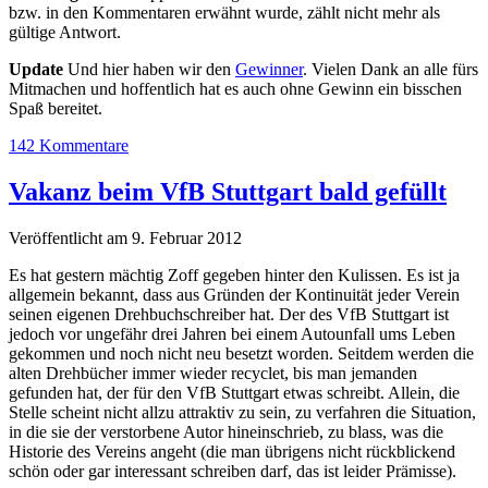
bzw. in den Kommentaren erwähnt wurde, zählt nicht mehr als
gültige Antwort.
Update
Und hier haben wir den
Gewinner
. Vielen Dank an alle fürs
Mitmachen und hoffentlich hat es auch ohne Gewinn ein bisschen
Spaß bereitet.
142 Kommentare
Vakanz beim VfB Stuttgart bald gefüllt
Veröffentlicht am 9. Februar 2012
Es hat gestern mächtig Zoff gegeben hinter den Kulissen. Es ist ja
allgemein bekannt, dass aus Gründen der Kontinuität jeder Verein
seinen eigenen Drehbuchschreiber hat. Der des VfB Stuttgart ist
jedoch vor ungefähr drei Jahren bei einem Autounfall ums Leben
gekommen und noch nicht neu besetzt worden. Seitdem werden die
alten Drehbücher immer wieder recyclet, bis man jemanden
gefunden hat, der für den VfB Stuttgart etwas schreibt. Allein, die
Stelle scheint nicht allzu attraktiv zu sein, zu verfahren die Situation,
in die sie der verstorbene Autor hineinschrieb, zu blass, was die
Historie des Vereins angeht (die man übrigens nicht rückblickend
schön oder gar interessant schreiben darf, das ist leider Prämisse).