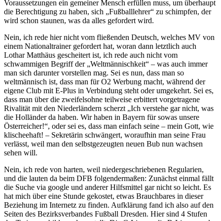
Voraussetzungen ein gemeiner Mensch erfüllen muss, um überhaupt
die Berechtigung zu haben, sich „Fußballlehrer“ zu schimpfen, der
wird schon staunen, was da alles gefordert wird.
Nein, ich rede hier nicht vom fließenden Deutsch, welches MV von
einem Nationaltrainer gefordert hat, woran dann letztlich auch
Lothar Matthäus gescheitert ist, ich rede auch nicht vom
schwammigen Begriff der „Weltmännischkeit“ – was auch immer
man sich darunter vorstellen mag. Sei es nun, dass man so
weltmännisch ist, dass man für O2 Werbung macht, während der
eigene Club mit E-Plus in Verbindung steht oder umgekehrt. Sei es,
dass man über die zweifelsohne teilweise erbittert vorgetragene
Rivalität mit den Niederländern scherzt „Ich verstehe gar nicht, was
die Holländer da haben. Wir haben in Bayern für sowas unsere
Österreicher!“, oder sei es, dass man einfach seine – mein Gott, wie
klischeehaft! – Sekretärin schwängert, woraufhin man seine Frau
verlässt, weil man den selbstgezeugten neuen Bub nun wachsen
sehen will.
Nein, ich rede von harten, weil niedergeschriebenen Regularien,
und die lauten da beim DFB folgendermaßen: Zunächst einmal fällt
die Suche via google und anderer Hilfsmittel gar nicht so leicht. Es
hat mich über eine Stunde gekostet, etwas Brauchbares in dieser
Beziehung im Internetz zu finden. Aufklärung fand ich also auf den
Seiten des Bezirksverbandes Fußball Dresden. Hier sind 4 Stufen