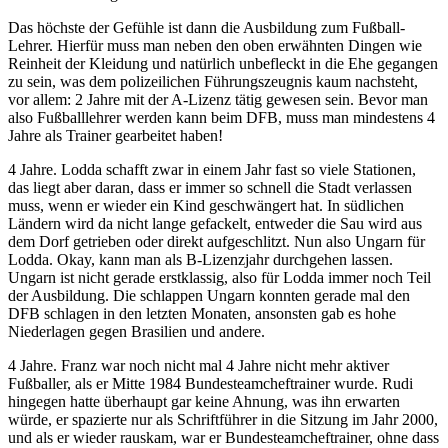
Das höchste der Gefühle ist dann die Ausbildung zum Fußball-
Lehrer. Hierfür muss man neben den oben erwähnten Dingen wie
Reinheit der Kleidung und natürlich unbefleckt in die Ehe gegangen
zu sein, was dem polizeilichen Führungszeugnis kaum nachsteht,
vor allem: 2 Jahre mit der A-Lizenz tätig gewesen sein. Bevor man
also Fußballlehrer werden kann beim DFB, muss man mindestens 4
Jahre als Trainer gearbeitet haben!
4 Jahre. Lodda schafft zwar in einem Jahr fast so viele Stationen,
das liegt aber daran, dass er immer so schnell die Stadt verlassen
muss, wenn er wieder ein Kind geschwängert hat. In südlichen
Ländern wird da nicht lange gefackelt, entweder die Sau wird aus
dem Dorf getrieben oder direkt aufgeschlitzt. Nun also Ungarn für
Lodda. Okay, kann man als B-Lizenzjahr durchgehen lassen.
Ungarn ist nicht gerade erstklassig, also für Lodda immer noch Teil
der Ausbildung. Die schlappen Ungarn konnten gerade mal den
DFB schlagen in den letzten Monaten, ansonsten gab es hohe
Niederlagen gegen Brasilien und andere.
4 Jahre. Franz war noch nicht mal 4 Jahre nicht mehr aktiver
Fußballer, als er Mitte 1984 Bundesteamcheftrainer wurde. Rudi
hingegen hatte überhaupt gar keine Ahnung, was ihn erwarten
würde, er spazierte nur als Schriftführer in die Sitzung im Jahr 2000,
und als er wieder rauskam, war er Bundesteamcheftrainer, ohne dass