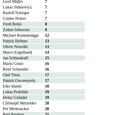
Gerd Müller
7
Lukas Sinkiewicz
7
Rudolf Nafziger
7
Günter Netzer
7
Fredi Bobic
8
Zoltan Sebescen
8
Michael Rummenigge
12
Patrick Helmes
13
Oliver Neuville
13
Marco Engelhardt
14
Jan Schlaudraff
15
Mario Götze
16
René Schneider
16
Olaf Thon
17
Patrick Owomoyela
17
Eike Immel
18
Lukas Podolski
19
Heinz Gründel
19
Christoph Metzelder
20
Per Mertesacker
20
Paul Breitner
21