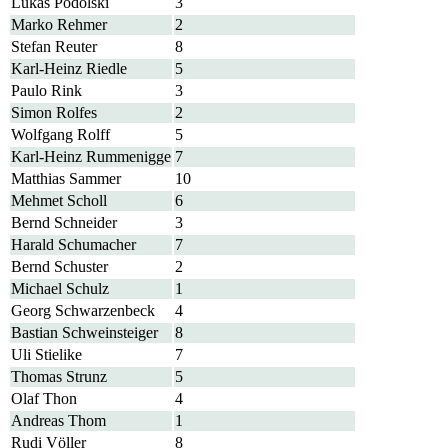
Lukas Podolski
3
Marko Rehmer
2
Stefan Reuter
8
Karl-Heinz Riedle
5
Paulo Rink
3
Simon Rolfes
2
Wolfgang Rolff
5
Karl-Heinz Rummenigge
7
Matthias Sammer
10
Mehmet Scholl
6
Bernd Schneider
3
Harald Schumacher
7
Bernd Schuster
2
Michael Schulz
1
Georg Schwarzenbeck
4
Bastian Schweinsteiger
8
Uli Stielike
7
Thomas Strunz
5
Olaf Thon
4
Andreas Thom
1
Rudi Völler
8