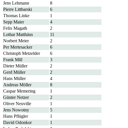
Jens Lehmann
8
Pierre Littbarski
6
Thomas Linke
1
Sepp Maier
4
Felix Magath
2
Lothar Matthäus
11
Norbert Meier
2
Per Mertesacker
6
Christoph Metzelder
6
Frank Mill
3
Dieter Müller
2
Gerd Müller
2
Hans Müller
4
Andreas Möller
8
Caspar Memering
1
Günter Netzer
2
Oliver Neuville
1
Jens Nowotny
5
Hans Pflügler
1
David Odonkor
1