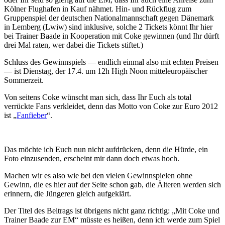
Kölner Flughafen in Kauf nähmet. Hin- und Rückflug zum
Gruppenspiel der deutschen Nationalmannschaft gegen Dänemark
in Lemberg (Lwiw) sind inklusive, solche 2 Tickets könnt Ihr hier
bei Trainer Baade in Kooperation mit Coke gewinnen (und Ihr dürft
drei Mal raten, wer dabei die Tickets stiftet.)
Schluss des Gewinnspiels — endlich einmal also mit echten Preisen
— ist Dienstag, der 17.4. um 12h High Noon mitteleuropäischer
Sommerzeit.
Von seitens Coke wünscht man sich, dass Ihr Euch als total
verrückte Fans verkleidet, denn das Motto von Coke zur Euro 2012
ist „
Fanfieber
“.
Das möchte ich Euch nun nicht aufdrücken, denn die Hürde, ein
Foto einzusenden, erscheint mir dann doch etwas hoch.
Machen wir es also wie bei den vielen Gewinnspielen ohne
Gewinn, die es hier auf der Seite schon gab, die Älteren werden sich
erinnern, die Jüngeren gleich aufgeklärt.
Der Titel des Beitrags ist übrigens nicht ganz richtig: „Mit Coke und
Trainer Baade zur EM“ müsste es heißen, denn ich werde zum Spiel