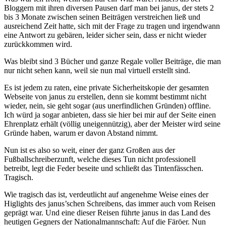
Bloggern mit ihren diversen Pausen darf man bei janus, der stets 2
bis 3 Monate zwischen seinen Beiträgen verstreichen ließ und
ausreichend Zeit hatte, sich mit der Frage zu tragen und irgendwann
eine Antwort zu gebären, leider sicher sein, dass er nicht wieder
zurückkommen wird.
Was bleibt sind 3 Bücher und ganze Regale voller Beiträge, die man
nur nicht sehen kann, weil sie nun mal virtuell erstellt sind.
Es ist jedem zu raten, eine private Sicherheitskopie der gesamten
Webseite von janus zu erstellen, denn sie kommt bestimmt nicht
wieder, nein, sie geht sogar (aus unerfindlichen Gründen) offline.
Ich würd ja sogar anbieten, dass sie hier bei mir auf der Seite einen
Ehrenplatz erhält (völlig uneigennützig), aber der Meister wird seine
Gründe haben, warum er davon Abstand nimmt.
Nun ist es also so weit, einer der ganz Großen aus der
Fußballschreiberzunft, welche dieses Tun nicht professionell
betreibt, legt die Feder beseite und schließt das Tintenfässchen.
Tragisch.
Wie tragisch das ist, verdeutlicht auf angenehme Weise eines der
Higlights des janus’schen Schreibens, das immer auch vom Reisen
geprägt war. Und eine dieser Reisen führte janus in das Land des
heutigen Gegners der Nationalmannschaft: Auf die Färöer. Nun