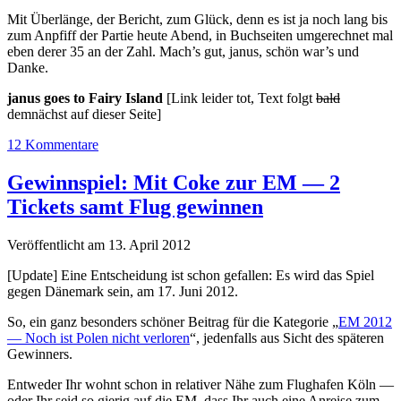
Mit Überlänge, der Bericht, zum Glück, denn es ist ja noch lang bis
zum Anpfiff der Partie heute Abend, in Buchseiten umgerechnet mal
eben derer 35 an der Zahl. Mach’s gut, janus, schön war’s und
Danke.
janus goes to Fairy Island
[Link leider tot, Text folgt
bald
demnächst auf dieser Seite]
12 Kommentare
Gewinnspiel: Mit Coke zur EM — 2
Tickets samt Flug gewinnen
Veröffentlicht am 13. April 2012
[Update] Eine Entscheidung ist schon gefallen: Es wird das Spiel
gegen Dänemark sein, am 17. Juni 2012.
So, ein ganz besonders schöner Beitrag für die Kategorie „
EM 2012
— Noch ist Polen nicht verloren
“, jedenfalls aus Sicht des späteren
Gewinners.
Entweder Ihr wohnt schon in relativer Nähe zum Flughafen Köln —
oder Ihr seid so gierig auf die EM, dass Ihr auch eine Anreise zum