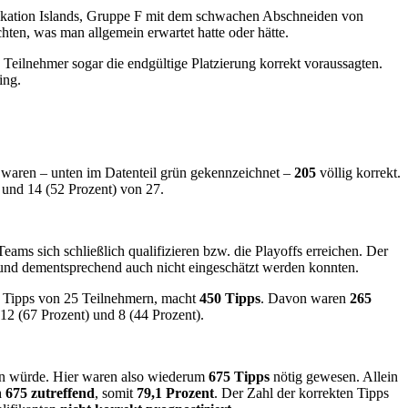
lifikation Islands, Gruppe F mit dem schwachen Abschneiden von
en, was man allgemein erwartet hatte oder hätte.
 Teilnehmer sogar die endgültige Platzierung korrekt voraussagten.
ing.
waren – unten im Datenteil grün gekennzeichnet –
205
völlig korrekt.
) und 14 (52 Prozent) von 27.
eams sich schließlich qualifizieren bzw. die Playoffs erreichen. Der
 und dementsprechend auch nicht eingeschätzt werden konnten.
18 Tipps von 25 Teilnehmern, macht
450 Tipps
. Davon waren
265
 12 (67 Prozent) und 8 (44 Prozent).
hen würde. Hier waren also wiederum
675 Tipps
nötig gewesen. Allein
 675 zutreffend
, somit
79,1 Prozent
. Der Zahl der korrekten Tipps