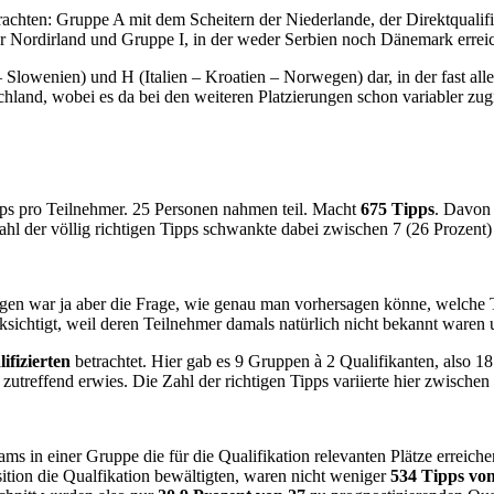
 brachten: Gruppe A mit dem Scheitern der Niederlande, der Direktqua
ordirland und Gruppe I, in der weder Serbien noch Dänemark erreicht
Slowenien) und H (Italien – Kroatien – Norwegen) dar, in der fast alle
and, wobei es da bei den weiteren Platzierungen schon variabler zug
pps pro Teilnehmer. 25 Personen nahmen teil. Macht
675 Tipps
. Davon 
ahl der völlig richtigen Tipps schwankte dabei zwischen 7 (26 Prozent
ungen war ja aber die Frage, wie genau man vorhersagen könne, welche T
sichtigt, weil deren Teilnehmer damals natürlich nicht bekannt waren
ifizierten
betrachtet. Hier gab es 9 Gruppen à 2 Qualifikanten, also 
 zutreffend erwies. Die Zahl der richtigen Tipps variierte hier zwischen
ms in einer Gruppe die für die Qualifikation relevanten Plätze erreic
sition die Qualfikation bewältigten, waren nicht weniger
534 Tipps von