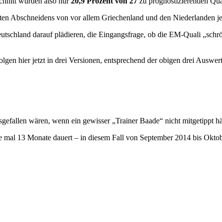
chnitt wurden also nur
20,9 Prozent von 27
zu prognostizierenden Qua
hten Abschneidens von vor allem Griechenland und den Niederlanden jede
utschland darauf plädieren, die Eingangsfrage, ob die EM-Quali „schr
 folgen hier jetzt in drei Versionen, entsprechend der obigen drei Ausw
sgefallen wären, wenn ein gewisser „Trainer Baade“ nicht mitgetippt hä
rade mal 13 Monate dauert – in diesem Fall von September 2014 bis Okto