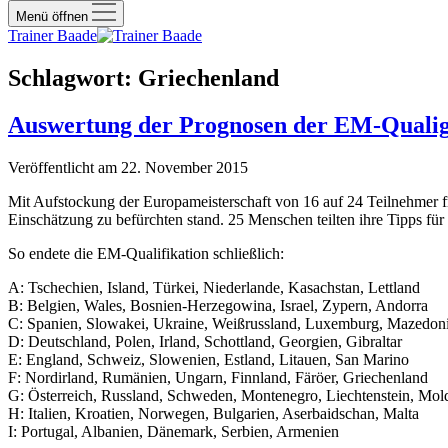
Menü öffnen
Trainer Baade
Schlagwort:
Griechenland
Auswertung der Prognosen der EM-Quali
Veröffentlicht am 22. November 2015
Mit Aufstockung der Europameisterschaft von 16 auf 24 Teilnehmer fr
Einschätzung zu befürchten stand. 25 Menschen teilten ihre Tipps für d
So endete die EM-Qualifikation schließlich:
A: Tschechien, Island, Türkei, Niederlande, Kasachstan, Lettland
B: Belgien, Wales, Bosnien-Herzegowina, Israel, Zypern, Andorra
C: Spanien, Slowakei, Ukraine, Weißrussland, Luxemburg, Mazedon
D: Deutschland, Polen, Irland, Schottland, Georgien, Gibraltar
E: England, Schweiz, Slowenien, Estland, Litauen, San Marino
F: Nordirland, Rumänien, Ungarn, Finnland, Färöer, Griechenland
G: Österreich, Russland, Schweden, Montenegro, Liechtenstein, Mo
H: Italien, Kroatien, Norwegen, Bulgarien, Aserbaidschan, Malta
I: Portugal, Albanien, Dänemark, Serbien, Armenien