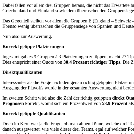
Dabei fallen vor allem drei Gruppen heraus, die nicht das Erwartete
Griechenland und Finnland sowie dem überraschenden Gruppensieger N
Das Gegenteil stellten vor allem die Gruppen E (England – Schweiz – 
Ebenso wenig überraschen die Gruppensiege von Spanien und Deutschl
Nun also zur Auswertung.
Korrekt getippe Platzierungen
Ingesamt gab es 9 Gruppen à 3 Platzierungen zu tippen, macht 27 Ti
Dies entspricht einer Quote von
30,4 Prozent richtiger Tipps
. Die Z
Direktqualifikanten
Interessanter als die Frage nach den genau richtig getippten Platzier
Ausgang der Playoffs wurde in der gesamten Auswertung nicht berück
Im zweiten Schritt wird also die Zahl der richtig getippten
direkt Qual
Prognosen
korrekt, womit sich ein Prozentwert von
58,9 Prozent
als
Korrekt getippte Qualifikanten
Doch im Kern war ja die Frage, ob man ahnen könne, welche drei Tea
danach ausgewertet, wie viele dieser drei Teams, egal auf welcher Po