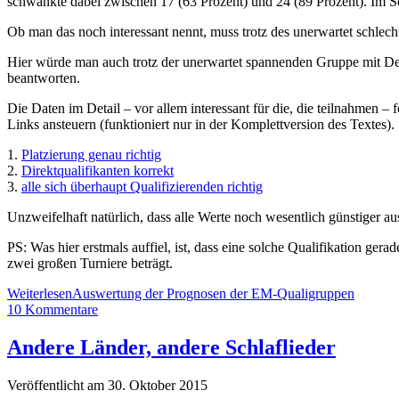
schwankte dabei zwischen 17 (63 Prozent) und 24 (89 Prozent). Im S
Ob man das noch interessant nennt, muss trotz des unerwartet schlec
Hier würde man auch trotz der unerwartet spannenden Gruppe mit De
beantworten.
Die Daten im Detail – vor allem interessant für die, die teilnahmen –
Links ansteuern (funktioniert nur in der Komplettversion des Textes).
1.
Platzierung genau richtig
2.
Direktqualifikanten korrekt
3.
alle sich überhaupt Qualifizierenden richtig
Unzweifelhaft natürlich, dass alle Werte noch wesentlich günstiger au
PS: Was hier erstmals auffiel, ist, dass eine solche Qualifikation ge
zwei großen Turniere beträgt.
Weiterlesen
Auswertung der Prognosen der EM-Qualigruppen
10 Kommentare
Andere Länder, andere Schlaflieder
Veröffentlicht am 30. Oktober 2015