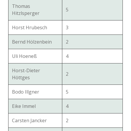
Thomas
5
Hitzlsperger
Horst Hrubesch
3
Bernd Hölzenbein
2
Uli Hoeneß
4
Horst-Dieter
2
Höttges
Bodo Illgner
5
Eike Immel
4
Carsten Jancker
2