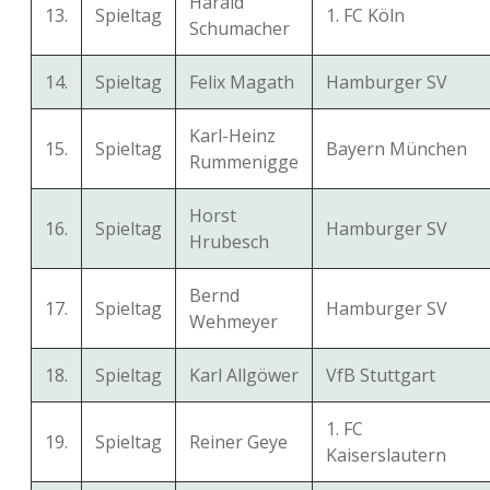
Harald
13.
Spieltag
1. FC Köln
Schumacher
14.
Spieltag
Felix Magath
Hamburger SV
Karl-Heinz
15.
Spieltag
Bayern München
Rummenigge
Horst
16.
Spieltag
Hamburger SV
Hrubesch
Bernd
17.
Spieltag
Hamburger SV
Wehmeyer
18.
Spieltag
Karl Allgöwer
VfB Stuttgart
1. FC
19.
Spieltag
Reiner Geye
Kaiserslautern