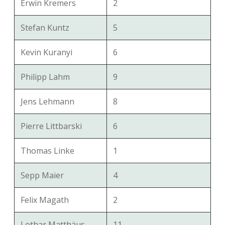
Erwin Kremers
2
Stefan Kuntz
5
Kevin Kuranyi
6
Philipp Lahm
9
Jens Lehmann
8
Pierre Littbarski
6
Thomas Linke
1
Sepp Maier
4
Felix Magath
2
Lothar Matthäus
11