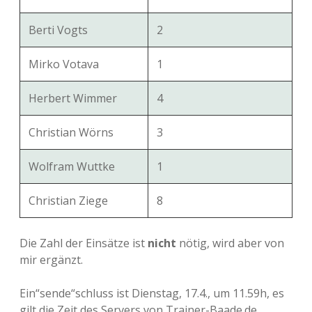
Berti Vogts
2
Mirko Votava
1
Herbert Wimmer
4
Christian Wörns
3
Wolfram Wuttke
1
Christian Ziege
8
Die Zahl der Einsätze ist
nicht
nötig, wird aber von
mir ergänzt.
Ein“sende“schluss ist Dienstag, 17.4., um 11.59h, es
gilt die Zeit des Servers von Trainer-Baade.de.