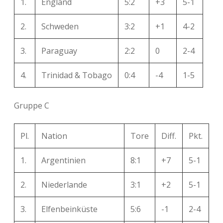
1.
England
5:2
+3
5-1
2.
Schweden
3:2
+1
4-2
3.
Paraguay
2:2
0
2-4
4.
Trinidad & Tobago
0:4
-4
1-5
Gruppe C
Pl.
Nation
Tore
Diff.
Pkt.
1.
Argentinien
8:1
+7
5-1
2.
Niederlande
3:1
+2
5-1
3.
Elfenbeinküste
5:6
-1
2-4