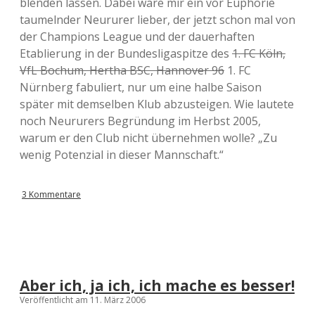
blenden lassen. Dabei wäre mir ein vor Euphorie
taumelnder Neururer lieber, der jetzt schon mal von
der Champions League und der dauerhaften
Etablierung in der Bundesligaspitze des
1. FC Köln,
VfL Bochum, Hertha BSC, Hannover 96
1. FC
Nürnberg fabuliert, nur um eine halbe Saison
später mit demselben Klub abzusteigen. Wie lautete
noch Neururers Begründung im Herbst 2005,
warum er den Club nicht übernehmen wolle? „Zu
wenig Potenzial in dieser Mannschaft.“
3 Kommentare
Aber ich, ja ich, ich mache es besser!
Veröffentlicht am 11. März 2006