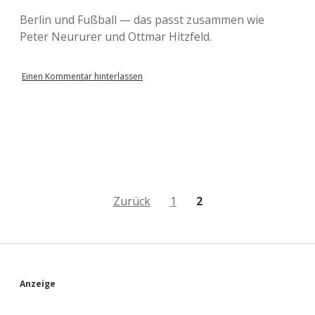
Berlin und Fußball — das passt zusammen wie
Peter Neururer und Ottmar Hitzfeld.
Einen Kommentar hinterlassen
B
Zurück
1
2
e
i
t
S
Anzeige
r