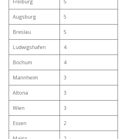
Freiburg
5
Augsburg
5
Breslau
5
Ludwigshafen
4
Bochum
4
Mannheim
3
Altona
3
Wien
3
Essen
2
Mainz
2