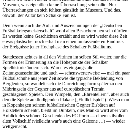
Museum, was eigentlich keine Überraschung sein sollte. Nur
Überraschungen an sich fehlten gänzlich im Museum. Und das,
obwohl der Autor kein Schalke-Fan ist.
Denn wenn auch die Auf- und Auszeichnungen der „Deutschen
Fußballkriegsmeisterschaft“ wohl allen Besuchern neu sein dürften:
Es werden keine Geschichten erzählt und so wird weder diese Zeit
etwas plastischer noch erhält man einen umfassenderen Eindruck
der Ereignisse jener Hochphase des Schalker Fußballtums.
Stattdessen geht es in all den Vitrinen im selben Stil weiter, nur die
Formen der Erinnerung an die Höhepunkte der Schalker
Spielhistorie ändern sich. Waren es eingangs alte
Zeitungsausschnitte und auch — sehenswerterweise — mal ein paar
Fußballschuhe aus jener Zeit sowie die typische Bekleidung von
Bergleuten, so wandelt sich die Darreichungsform später zu den
Mitbringseln der Gegner aus auf europäischem Terrain
geschlagenen Spielen. Den Wimpeln, den „Ehrentellern“, aber auch
den die Spiele ankündigenden Plakate („Flutlichtspiel“). Wieso man
in Kopenhagen seinem fußballerischen Gegner Eisbären auf
Holztellern schenkt, bleibt im Dunkeln, dies Manko wird aber vom
Anblick des schönen Geschenks des FC Porto — einem stilvollen
alten Vollschiff (vielleicht war’s auch eine Galeone …) — wieder
wettgemacht.