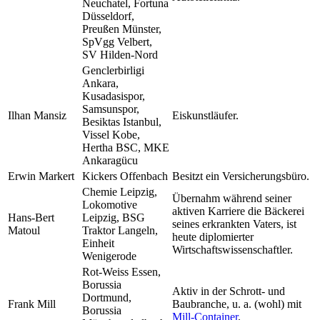
Neuchatel, Fortuna
Düsseldorf,
Preußen Münster,
SpVgg Velbert,
SV Hilden-Nord
Genclerbirligi
Ankara,
Kusadasispor,
Samsunspor,
Ilhan Mansiz
Eiskunstläufer.
Besiktas Istanbul,
Vissel Kobe,
Hertha BSC, MKE
Ankaragücu
Erwin Markert
Kickers Offenbach
Besitzt ein Versicherungsbüro.
Chemie Leipzig,
Übernahm während seiner
Lokomotive
aktiven Karriere die Bäckerei
Hans-Bert
Leipzig, BSG
seines erkrankten Vaters, ist
Matoul
Traktor Langeln,
heute diplomierter
Einheit
Wirtschaftswissenschaftler.
Wenigerode
Rot-Weiss Essen,
Borussia
Aktiv in der Schrott- und
Dortmund,
Frank Mill
Baubranche, u. a. (wohl) mit
Borussia
Mill-Container
.