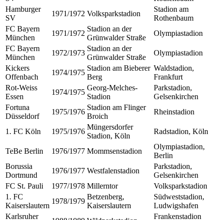
Hamburger
Stadion am
1971/1972
Volksparkstadion
SV
Rothenbaum
FC Bayern
Stadion an der
1971/1972
Olympiastadion
München
Grünwalder Straße
FC Bayern
Stadion an der
1972/1973
Olympiastadion
München
Grünwalder Straße
Kickers
Stadion am Bieberer
Waldstadion,
1974/1975
Offenbach
Berg
Frankfurt
Rot-Weiss
Georg-Melches-
Parkstadion,
1974/1975
Essen
Stadion
Gelsenkirchen
Fortuna
Stadion am Flinger
1975/1976
Rheinstadion
Düsseldorf
Broich
Müngersdorfer
1. FC Köln
1975/1976
Radstadion, Köln
Stadion, Köln
Olympiastadion,
TeBe Berlin
1976/1977
Mommsenstadion
Berlin
Borussia
Parkstadion,
1976/1977
Westfalenstadion
Dortmund
Gelsenkirchen
FC St. Pauli
1977/1978
Millerntor
Volksparkstadion
1. FC
Betzenberg,
Südweststadion,
1978/1979
Kaiserslautern
Kaiserslautern
Ludwigshafen
Karlsruher
Frankenstadion