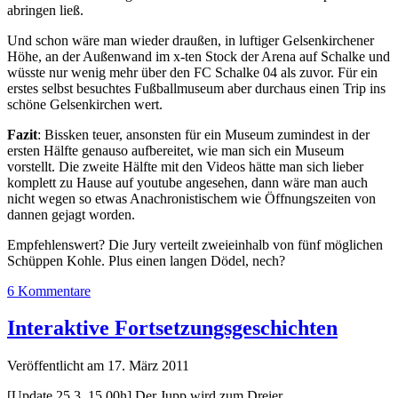
abringen ließ.
Und schon wäre man wieder draußen, in luftiger Gelsenkirchener
Höhe, an der Außenwand im x-ten Stock der Arena auf Schalke und
wüsste nur wenig mehr über den FC Schalke 04 als zuvor. Für ein
erstes selbst besuchtes Fußballmuseum aber durchaus einen Trip ins
schöne Gelsenkirchen wert.
Fazit
: Bissken teuer, ansonsten für ein Museum zumindest in der
ersten Hälfte genauso aufbereitet, wie man sich ein Museum
vorstellt. Die zweite Hälfte mit den Videos hätte man sich lieber
komplett zu Hause auf youtube angesehen, dann wäre man auch
nicht wegen so etwas Anachronistischem wie Öffnungszeiten von
dannen gejagt worden.
Empfehlenswert? Die Jury verteilt zweieinhalb von fünf möglichen
Schüppen Kohle. Plus einen langen Dödel, nech?
6 Kommentare
Interaktive Fortsetzungsgeschichten
Veröffentlicht am 17. März 2011
[Update 25.3. 15.00h] Der Jupp wird zum Dreier.