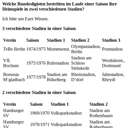
Welche Bundesligisten bestritten im Laufe einer Saison ihre
Heimspiele in zwei verschiedenen Stadien?
Ich bitte um Euer Wissen.
3 verschiedene Stadien in einer Saison
Verein
Saison
Stadion 1
Stadion 2
Stadion 3
Olympiastadion,
TeBe Berlin
1974/1975
Mommsenst.
Poststadion
Berlin
Stadion am
VfL
Westfalenst.,
1975/1976
Ruhrstadion
Schloss
Bochum
Dortmund
Strünkede
Borussia
Stadion am
Rheinstadion,
Jahnstadion,
1977/1978
M‘gladbach
Bökelberg
D‘dorf
Rheydt
2 verschiedene Stadien in einer Saison
Verein
Saison
Stadion 1
Stadion 2
Hamburger
Stadion am
1969/1970
Volksparkstadion
SV
Rothenbaum
Hamburger
Stadion am
1970/1971
Volksparkstadion
SV
Rothenbaum