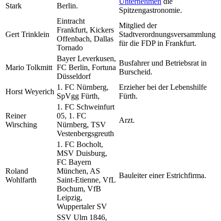
Unternehmen
die
Stark
Berlin.
Spitzengastronomie.
Eintracht
Mitglied der
Frankfurt, Kickers
Gert Trinklein
Stadtverordnungsversammlung
Offenbach, Dallas
für die FDP in Frankfurt.
Tornado
Bayer Leverkusen,
Busfahrer und Betriebsrat in
Mario Tolkmitt
FC Berlin, Fortuna
Burscheid.
Düsseldorf
1. FC Nürnberg,
Erzieher bei der Lebenshilfe
Horst Weyerich
SpVgg Fürth,
Fürth.
1. FC Schweinfurt
Reiner
05, 1. FC
Arzt.
Wirsching
Nürnberg, TSV
Vestenbergsgreuth
1. FC Bocholt,
MSV Duisburg,
FC Bayern
Roland
München, AS
Bauleiter einer Estrichfirma.
Wohlfarth
Saint-Etienne, VfL
Bochum, VfB
Leipzig,
Wuppertaler SV
SSV Ulm 1846,