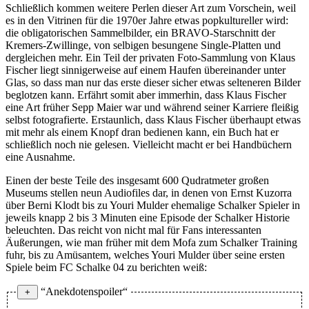
Schließlich kommen weitere Perlen dieser Art zum Vorschein, weil
es in den Vitrinen für die 1970er Jahre etwas popkultureller wird:
die obligatorischen Sammelbilder, ein BRAVO-Starschnitt der
Kremers-Zwillinge, von selbigen besungene Single-Platten und
dergleichen mehr. Ein Teil der privaten Foto-Sammlung von Klaus
Fischer liegt sinnigerweise auf einem Haufen übereinander unter
Glas, so dass man nur das erste dieser sicher etwas selteneren Bilder
beglotzen kann. Erfährt somit aber immerhin, dass Klaus Fischer
eine Art früher Sepp Maier war und während seiner Karriere fleißig
selbst fotografierte. Erstaunlich, dass Klaus Fischer überhaupt etwas
mit mehr als einem Knopf dran bedienen kann, ein Buch hat er
schließlich noch nie gelesen. Vielleicht macht er bei Handbüchern
eine Ausnahme.
Einen der beste Teile des insgesamt 600 Qudratmeter großen
Museums stellen neun Audiofiles dar, in denen von Ernst Kuzorra
über Berni Klodt bis zu Youri Mulder ehemalige Schalker Spieler in
jeweils knapp 2 bis 3 Minuten eine Episode der Schalker Historie
beleuchten. Das reicht von nicht mal für Fans interessanten
Äußerungen, wie man früher mit dem Mofa zum Schalker Training
fuhr, bis zu Amüsantem, welches Youri Mulder über seine ersten
Spiele beim FC Schalke 04 zu berichten weiß:
“Anekdotenspoiler“