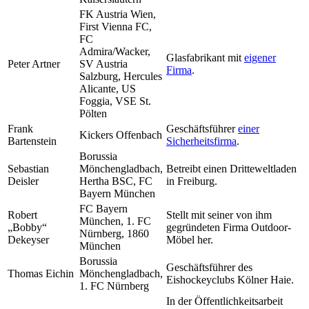
FK Austria Wien,
First Vienna FC,
FC
Admira/Wacker,
Glasfabrikant mit
eigener
Peter Artner
SV Austria
Firma
.
Salzburg, Hercules
Alicante, US
Foggia, VSE St.
Pölten
Frank
Geschäftsführer
einer
Kickers Offenbach
Bartenstein
Sicherheitsfirma
.
Borussia
Sebastian
Mönchengladbach,
Betreibt einen Dritteweltladen
Deisler
Hertha BSC, FC
in Freiburg.
Bayern München
FC Bayern
Robert
Stellt mit seiner von ihm
München, 1. FC
„Bobby“
gegründeten Firma Outdoor-
Nürnberg, 1860
Dekeyser
Möbel her.
München
Borussia
Geschäftsführer des
Thomas Eichin
Mönchengladbach,
Eishockeyclubs Kölner Haie.
1. FC Nürnberg
In der Öffentlichkeitsarbeit