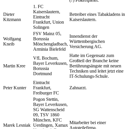
(?) Pokerspieler.
1. FC
Kaiserslautern,
Dieter
Betreiber eines Tabakladens in
Eintracht
Kitzmann
Kaiserslautern.
Frankfurt, Union
Solingen
FSV Mainz 05,
Innendienst der
Wolfgang
Borussia
Württembergischen
Kneib
Mönchengladbach,
Versicherung AG.
Arminia Bielefeld
Hatte im Gegensatz zum
VfL Bochum,
Großteil der Branche keine
Bayer Leverkusen,
Martin Kree
Berührungsängste mit neuen
Borussia
Techniken und leitet jetzt eine
Dortmund
IT-Schulungs-Schule.
Eintracht
Peter Kunter
Frankfurt,
Zahnarzt.
Freiburger FC
Pogon Stettin,
Bayer Leverkusen,
SG Wattenscheid
09, TSV 1860
München, KFC
Mitarbeiter bei einer
Marek Lesniak
Uerdingen, Xamax
Autoteilefirma.