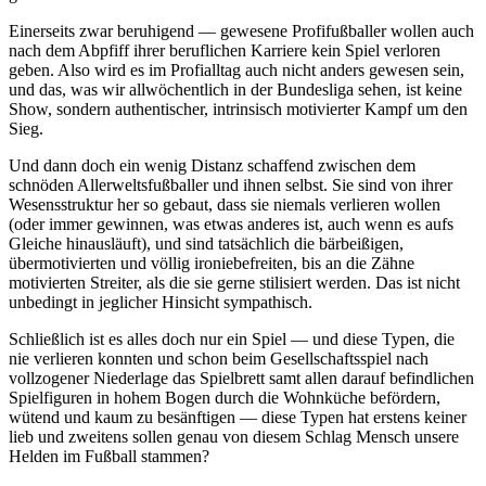
Einerseits zwar beruhigend — gewesene Profifußballer wollen auch
nach dem Abpfiff ihrer beruflichen Karriere kein Spiel verloren
geben. Also wird es im Profialltag auch nicht anders gewesen sein,
und das, was wir allwöchentlich in der Bundesliga sehen, ist keine
Show, sondern authentischer, intrinsisch motivierter Kampf um den
Sieg.
Und dann doch ein wenig Distanz schaffend zwischen dem
schnöden Allerweltsfußballer und ihnen selbst. Sie sind von ihrer
Wesensstruktur her so gebaut, dass sie niemals verlieren wollen
(oder immer gewinnen, was etwas anderes ist, auch wenn es aufs
Gleiche hinausläuft), und sind tatsächlich die bärbeißigen,
übermotivierten und völlig ironiebefreiten, bis an die Zähne
motivierten Streiter, als die sie gerne stilisiert werden. Das ist nicht
unbedingt in jeglicher Hinsicht sympathisch.
Schließlich ist es alles doch nur ein Spiel — und diese Typen, die
nie verlieren konnten und schon beim Gesellschaftsspiel nach
vollzogener Niederlage das Spielbrett samt allen darauf befindlichen
Spielfiguren in hohem Bogen durch die Wohnküche befördern,
wütend und kaum zu besänftigen — diese Typen hat erstens keiner
lieb und zweitens sollen genau von diesem Schlag Mensch unsere
Helden im Fußball stammen?