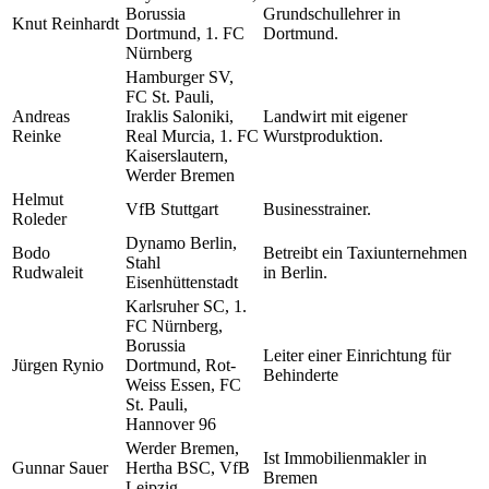
Borussia
Grundschullehrer in
Knut Reinhardt
Dortmund, 1. FC
Dortmund.
Nürnberg
Hamburger SV,
FC St. Pauli,
Andreas
Iraklis Saloniki,
Landwirt mit eigener
Reinke
Real Murcia, 1. FC
Wurstproduktion.
Kaiserslautern,
Werder Bremen
Helmut
VfB Stuttgart
Businesstrainer.
Roleder
Dynamo Berlin,
Bodo
Betreibt ein Taxiunternehmen
Stahl
Rudwaleit
in Berlin.
Eisenhüttenstadt
Karlsruher SC, 1.
FC Nürnberg,
Borussia
Leiter einer Einrichtung für
Jürgen Rynio
Dortmund, Rot-
Behinderte
Weiss Essen, FC
St. Pauli,
Hannover 96
Werder Bremen,
Ist Immobilienmakler in
Gunnar Sauer
Hertha BSC, VfB
Bremen
Leipzig