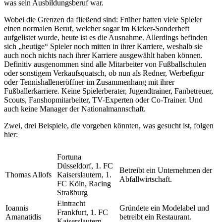
was sein Ausbildungsberuf war.
Wobei die Grenzen da fließend sind: Früher hatten viele Spieler
einen normalen Beruf, welcher sogar im Kicker-Sonderheft
aufgelistet wurde, heute ist es die Ausnahme. Allerdings befinden
sich „heutige“ Spieler noch mitten in ihrer Karriere, weshalb sie
auch noch nichts nach ihrer Karriere ausgewählt haben können.
Definitiv ausgenommen sind alle Mitarbeiter von Fußballschulen
oder sonstigem Verkaufsquatsch, ob nun als Redner, Werbefigur
oder Tennishalleneröffner im Zusammenhang mit ihrer
Fußballerkarriere. Keine Spielerberater, Jugendtrainer, Fanbetreuer,
Scouts, Fanshopmitarbeiter, TV-Experten oder Co-Trainer. Und
auch keine Manager der Nationalmannschaft.
Zwei, drei Beispiele, die vorgeben könnten, was gesucht ist, folgen
hier:
Fortuna
Düsseldorf, 1. FC
Betreibt ein Unternehmen der
Thomas Allofs
Kaiserslautern, 1.
Abfallwirtschaft.
FC Köln, Racing
Straßburg
Eintracht
Ioannis
Gründete ein Modelabel und
Frankfurt, 1. FC
Amanatidis
betreibt ein Restaurant.
Kaiserslautern