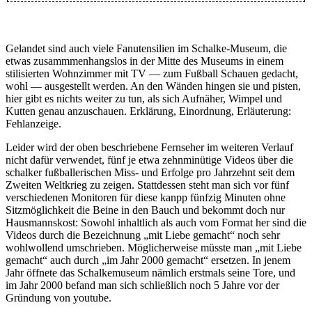
Als sein Berater ihn von Holland nach Deutschland vermitteln
wollte, hatte er geantwortet, das er überall hingehe, nur nicht
nach Wattenscheid. Kaum spielte er für Schalke, war das erste
Gelandet sind auch viele Fanutensilien im Schalke-Museum, die
Pflichtspiel prompt gegen jenes Wattenscheid und ging noch
etwas zusammmenhangslos in der Mitte des Museums in einem
prompter gar mit 0:3 im Ruhrstadion verloren. Viele Schalker
stilisierten Wohnzimmer mit TV — zum Fußball Schauen gedacht,
Anhänger weinten darob hemmungslos, worauf Mulders extra
wohl — ausgestellt werden. An den Wänden hingen sie und pisten,
angereister Vater seinen Sohn fragte, bei was für einem Verein
hier gibt es nichts weiter zu tun, als sich Aufnäher, Wimpel und
er denn hier gelandet sei. Die Antwort auf diese gar nicht
Kutten genau anzuschauen. Erklärung, Einordnung, Erläuterung:
rhetorische Frage bleiben sowohl Mulder als auch das
Fehlanzeige.
Museum leider schuldig.
Leider wird der oben beschriebene Fernseher im weiteren Verlauf
nicht dafür verwendet, fünf je etwa zehnminütige Videos über die
schalker fußballerischen Miss- und Erfolge pro Jahrzehnt seit dem
Zweiten Weltkrieg zu zeigen. Stattdessen steht man sich vor fünf
verschiedenen Monitoren für diese kanpp fünfzig Minuten ohne
Sitzmöglichkeit die Beine in den Bauch und bekommt doch nur
Hausmannskost: Sowohl inhaltlich als auch vom Format her sind die
Videos durch die Bezeichnung „mit Liebe gemacht“ noch sehr
wohlwollend umschrieben. Möglicherweise müsste man „mit Liebe
gemacht“ auch durch „im Jahr 2000 gemacht“ ersetzen. In jenem
Jahr öffnete das Schalkemuseum nämlich erstmals seine Tore, und
im Jahr 2000 befand man sich schließlich noch 5 Jahre vor der
Gründung von youtube.