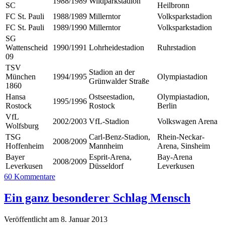
1988/1989
Wildparkstadion
SC
Heilbronn
FC St. Pauli
1988/1989
Millerntor
Volksparkstadion
FC St. Pauli
1989/1990
Millerntor
Volksparkstadion
SG
Wattenscheid
1990/1991
Lohrheidestadion
Ruhrstadion
09
TSV
Stadion an der
München
1994/1995
Olympiastadion
Grünwalder Straße
1860
Hansa
Ostseestadion,
Olympiastadion,
1995/1996
Rostock
Rostock
Berlin
VfL
2002/2003
VfL-Stadion
Volkswagen Arena
Wolfsburg
TSG
Carl-Benz-Stadion,
Rhein-Neckar-
2008/2009
Hoffenheim
Mannheim
Arena, Sinsheim
Bayer
Esprit-Arena,
Bay-Arena
2008/2009
Leverkusen
Düsseldorf
Leverkusen
60 Kommentare
Ein ganz besonderer Schlag Mensch
Veröffentlicht am 8. Januar 2013