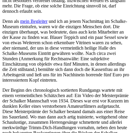
nicht besonders verbreitet bislang. Inzwischen werden es langsam
mehr. Die Frage, ob eine solche Einrichtung sinnvoll ist, darf
dennoch erlaubt sein.
Denn als
mein Begleiter
und ich an jenem Nachmittag im Schalke-
Museum eintrafen, waren wir die einzigen Menschen dort. Die
einzigen überhaupt, was bedeutete, dass auch kein Mitarbeiter an
der Kasse zu finden war. Blauer Teppich und ein paar Sessel sowie
von etwas Weiterem schon erkennbare Vitrinen waren zu sehen,
aber niemand, der uns in diese vermeintlich heilige Halle des
Schalke-Museums Eintritt gewähren wollte. Nach circa zwei
Stunden (Anmerkung für Rechtsanwälte: Eine subjektive
Einschätzung von objektiv etwa fünf Minuten, in denen allerdings
die Zeit stillstand.) bemühte sich dann doch die Kassenfrau an ihr
Arbeitsgerät und ließ uns für im Nachhinein horrende fünf Euro pro
interessiertem Kopf eintreten.
Der Beginn des chronologisch sortierten Rundgangs wartete mit
einem vermeintlichen Schätzchen auf: Ein Video der Meisterprämie
der Schalker Mannschaft von 1934. Dieses war erst vor Kurzem im
dunklen Keller eines verstorbenen Amateurfilmers aufgetaucht.
Diese Meisterprämie der Schalker bestand damals aus einer Reise
ins Sauerland. Wo man dann auch artig trainierte, weitgehend ohne
Schaulustige, zusammen Herrengesänge schmetterte und allerlei
merkwürdige Trimm-Dich-Handlungen vornahm, neben den heute
noch bekannten Bocksprüngen über die Rücken der Schalker