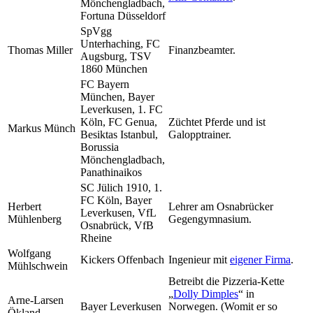
Mönchengladbach,
Fortuna Düsseldorf
SpVgg
Unterhaching, FC
Thomas Miller
Finanzbeamter.
Augsburg, TSV
1860 München
FC Bayern
München, Bayer
Leverkusen, 1. FC
Köln, FC Genua,
Züchtet Pferde und ist
Markus Münch
Besiktas Istanbul,
Galopptrainer.
Borussia
Mönchengladbach,
Panathinaikos
SC Jülich 1910, 1.
FC Köln, Bayer
Herbert
Lehrer am Osnabrücker
Leverkusen, VfL
Mühlenberg
Gegengymnasium.
Osnabrück, VfB
Rheine
Wolfgang
Kickers Offenbach
Ingenieur mit
eigener Firma
.
Mühlschwein
Betreibt die Pizzeria-Kette
„
Dolly Dimples
“ in
Arne-Larsen
Bayer Leverkusen
Norwegen. (Womit er so
Ökland