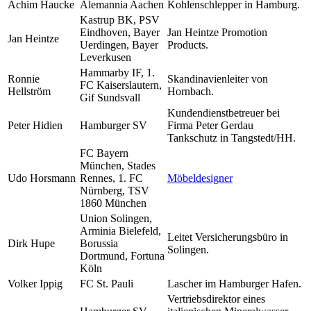
Achim Haucke
Alemannia Aachen
Kohlenschlepper in Hamburg.
Kastrup BK, PSV
Eindhoven, Bayer
Jan Heintze Promotion
Jan Heintze
Uerdingen, Bayer
Products.
Leverkusen
Hammarby IF, 1.
Ronnie
Skandinavienleiter von
FC Kaiserslautern,
Hellström
Hornbach.
Gif Sundsvall
Kundendienstbetreuer bei
Peter Hidien
Hamburger SV
Firma Peter Gerdau
Tankschutz in Tangstedt/HH.
FC Bayern
München, Stades
Udo Horsmann
Rennes, 1. FC
Möbeldesigner
Nürnberg, TSV
1860 München
Union Solingen,
Arminia Bielefeld,
Leitet Versicherungsbüro in
Dirk Hupe
Borussia
Solingen.
Dortmund, Fortuna
Köln
Volker Ippig
FC St. Pauli
Lascher im Hamburger Hafen.
Vertriebsdirektor eines