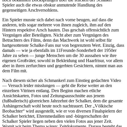
Spieler auch die etwas obskur anmutende Handlung des
gegenseitigen Arschversohlens.
Ein Spieler musste sich dabei nach vorne beugen, auf dass die
anderen, teils sogar mehrere von ihnen zugleich, ihm auf den
Hintern respektive Arsch hauten. Das geschah offensichtlich zum
Vergnügen aller Beteiligten. Nicht aber zum Vergnügen des
Betrachters des Films, denn das Machwerk ist wohl selbst für
hartgesottenste Schalke-Fans nur von begrenztem Wert. Einzig, dass
damals — wie ja ebenfalls im 11Freunde-Sonderheft der 1950er
Jahre zu sehen — junge Menschen um die 30 aussahen wie ihre
eigenen Großväter, sowohl in Bekleidung und Haarfrisur, vor allem
aber in ihren zerfurchten und gegerbten Gesichtern, nimmt man aus
dem Film mit.
Nach diesem sicher als Schmankerl zum Einstieg gedachten Video
— Versuch leider misslungen — geht die Reise weiter an den
einzelnen Vitrinen entlang. Den Beginn machen etliche
Ansichtskarten, Fotos und Zeitungsausschnitte aus jenem
(fußballerisch) glorreichen Jahrzehnt der Schalker, dem die gesamte
Anhängerschaft wohl heute noch nachtrauert. Der „Völkische
Beobachter“ wird ausgestellt, wie er von diversen Finalspielern der
Schalker berichtet, Ehrenmedaillen und -bürgerschaften der
Schalker Spieler liegen neben den vielen Fotos aus jener Zeit.
Womit wir beim Thema wären: Zeitdokumente. Daraus besteht das