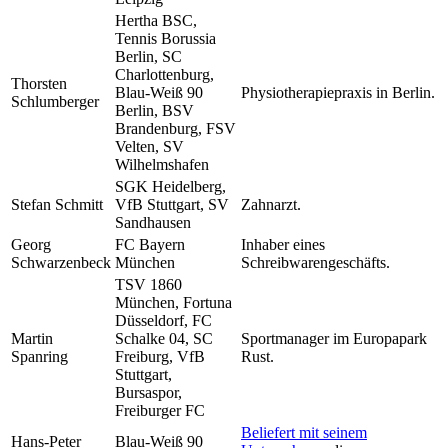
Hertha BSC,
Tennis Borussia
Berlin, SC
Charlottenburg,
Thorsten
Blau-Weiß 90
Physiotherapiepraxis in Berlin.
Schlumberger
Berlin, BSV
Brandenburg, FSV
Velten, SV
Wilhelmshafen
SGK Heidelberg,
Stefan Schmitt
VfB Stuttgart, SV
Zahnarzt.
Sandhausen
Georg
FC Bayern
Inhaber eines
Schwarzenbeck
München
Schreibwarengeschäfts.
TSV 1860
München, Fortuna
Düsseldorf, FC
Martin
Schalke 04, SC
Sportmanager im Europapark
Spanring
Freiburg, VfB
Rust.
Stuttgart,
Bursaspor,
Freiburger FC
Beliefert mit seinem
Hans-Peter
Blau-Weiß 90