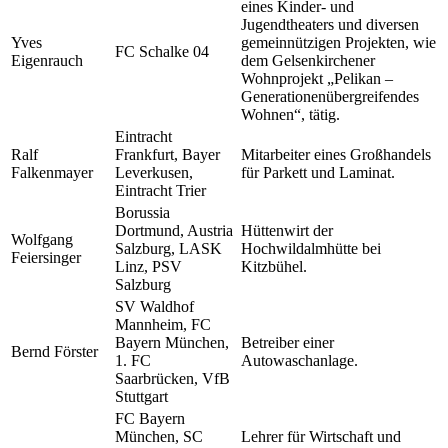
eines Kinder- und
Jugendtheaters und diversen
Yves
gemeinnützigen Projekten, wie
FC Schalke 04
Eigenrauch
dem Gelsenkirchener
Wohnprojekt „Pelikan –
Generationenübergreifendes
Wohnen“, tätig.
Eintracht
Ralf
Frankfurt, Bayer
Mitarbeiter eines Großhandels
Falkenmayer
Leverkusen,
für Parkett und Laminat.
Eintracht Trier
Borussia
Dortmund, Austria
Hüttenwirt der
Wolfgang
Salzburg, LASK
Hochwildalmhütte bei
Feiersinger
Linz, PSV
Kitzbühel.
Salzburg
SV Waldhof
Mannheim, FC
Bayern München,
Betreiber einer
Bernd Förster
1. FC
Autowaschanlage.
Saarbrücken, VfB
Stuttgart
FC Bayern
München, SC
Lehrer für Wirtschaft und