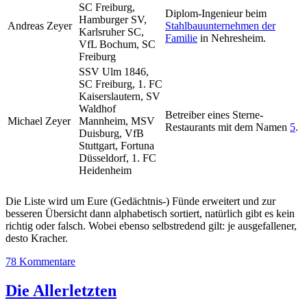
SC Freiburg,
Diplom-Ingenieur beim
Hamburger SV,
Andreas Zeyer
Stahlbauunternehmen der
Karlsruher SC,
Familie
in Nehresheim.
VfL Bochum, SC
Freiburg
SSV Ulm 1846,
SC Freiburg, 1. FC
Kaiserslautern, SV
Waldhof
Betreiber eines Sterne-
Michael Zeyer
Mannheim, MSV
Restaurants mit dem Namen
5
.
Duisburg, VfB
Stuttgart, Fortuna
Düsseldorf, 1. FC
Heidenheim
Die Liste wird um Eure (Gedächtnis-) Fünde erweitert und zur
besseren Übersicht dann alphabetisch sortiert, natürlich gibt es kein
richtig oder falsch. Wobei ebenso selbstredend gilt: je ausgefallener,
desto Kracher.
78 Kommentare
Die Allerletzten