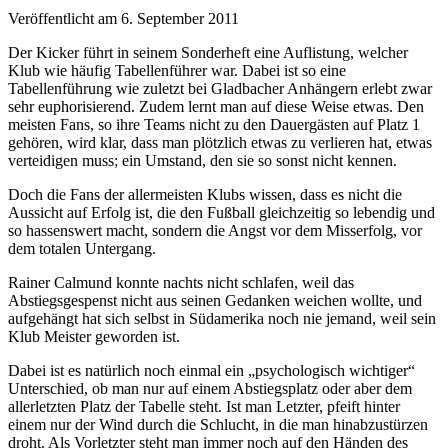
Veröffentlicht am 6. September 2011
Der Kicker führt in seinem Sonderheft eine Auflistung, welcher
Klub wie häufig Tabellenführer war. Dabei ist so eine
Tabellenführung wie zuletzt bei Gladbacher Anhängern erlebt zwar
sehr euphorisierend. Zudem lernt man auf diese Weise etwas. Den
meisten Fans, so ihre Teams nicht zu den Dauergästen auf Platz 1
gehören, wird klar, dass man plötzlich etwas zu verlieren hat, etwas
verteidigen muss; ein Umstand, den sie so sonst nicht kennen.
Doch die Fans der allermeisten Klubs wissen, dass es nicht die
Aussicht auf Erfolg ist, die den Fußball gleichzeitig so lebendig und
so hassenswert macht, sondern die Angst vor dem Misserfolg, vor
dem totalen Untergang.
Rainer Calmund konnte nachts nicht schlafen, weil das
Abstiegsgespenst nicht aus seinen Gedanken weichen wollte, und
aufgehängt hat sich selbst in Südamerika noch nie jemand, weil sein
Klub Meister geworden ist.
Dabei ist es natürlich noch einmal ein „psychologisch wichtiger“
Unterschied, ob man nur auf einem Abstiegsplatz oder aber dem
allerletzten Platz der Tabelle steht. Ist man Letzter, pfeift hinter
einem nur der Wind durch die Schlucht, in die man hinabzustürzen
droht. Als Vorletzter steht man immer noch auf den Händen des