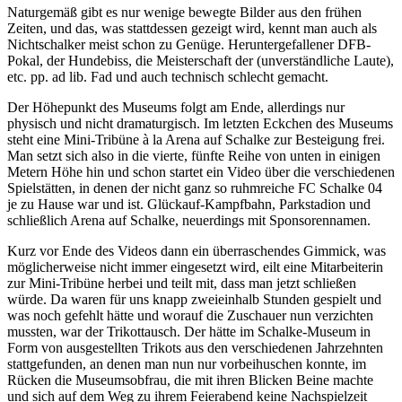
Naturgemäß gibt es nur wenige bewegte Bilder aus den frühen
Zeiten, und das, was stattdessen gezeigt wird, kennt man auch als
Nichtschalker meist schon zu Genüge. Heruntergefallener DFB-
Pokal, der Hundebiss, die Meisterschaft der (unverständliche Laute),
etc. pp. ad lib. Fad und auch technisch schlecht gemacht.
Der Höhepunkt des Museums folgt am Ende, allerdings nur
physisch und nicht dramaturgisch. Im letzten Eckchen des Museums
steht eine Mini-Tribüne à la Arena auf Schalke zur Besteigung frei.
Man setzt sich also in die vierte, fünfte Reihe von unten in einigen
Metern Höhe hin und schon startet ein Video über die verschiedenen
Spielstätten, in denen der nicht ganz so ruhmreiche FC Schalke 04
je zu Hause war und ist. Glückauf-Kampfbahn, Parkstadion und
schließlich Arena auf Schalke, neuerdings mit Sponsorennamen.
Kurz vor Ende des Videos dann ein überraschendes Gimmick, was
möglicherweise nicht immer eingesetzt wird, eilt eine Mitarbeiterin
zur Mini-Tribüne herbei und teilt mit, dass man jetzt schließen
würde. Da waren für uns knapp zweieinhalb Stunden gespielt und
was noch gefehlt hätte und worauf die Zuschauer nun verzichten
mussten, war der Trikottausch. Der hätte im Schalke-Museum in
Form von ausgestellten Trikots aus den verschiedenen Jahrzehnten
stattgefunden, an denen man nun nur vorbeihuschen konnte, im
Rücken die Museumsobfrau, die mit ihren Blicken Beine machte
und sich auf dem Weg zu ihrem Feierabend keine Nachspielzeit