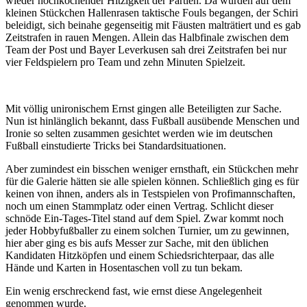
wieder hochkochender Hitzigkeit der Partien. Da wurden auf dem
kleinen Stückchen Hallenrasen taktische Fouls begangen, der Schiri
beleidigt, sich beinahe gegenseitig mit Fäusten malträtiert und es gab
Zeitstrafen in rauen Mengen. Allein das Halbfinale zwischen dem
Team der Post und Bayer Leverkusen sah drei Zeitstrafen bei nur
vier Feldspielern pro Team und zehn Minuten Spielzeit.
Mit völlig unironischem Ernst gingen alle Beteiligten zur Sache.
Nun ist hinlänglich bekannt, dass Fußball ausübende Menschen und
Ironie so selten zusammen gesichtet werden wie im deutschen
Fußball einstudierte Tricks bei Standardsituationen.
Aber zumindest ein bisschen weniger ernsthaft, ein Stückchen mehr
für die Galerie hätten sie alle spielen können. Schließlich ging es für
keinen von ihnen, anders als in Testspielen von Profimannschaften,
noch um einen Stammplatz oder einen Vertrag. Schlicht dieser
schnöde Ein-Tages-Titel stand auf dem Spiel. Zwar kommt noch
jeder Hobbyfußballer zu einem solchen Turnier, um zu gewinnen,
hier aber ging es bis aufs Messer zur Sache, mit den üblichen
Kandidaten Hitzköpfen und einem Schiedsrichterpaar, das alle
Hände und Karten in Hosentaschen voll zu tun bekam.
Ein wenig erschreckend fast, wie ernst diese Angelegenheit
genommen wurde.