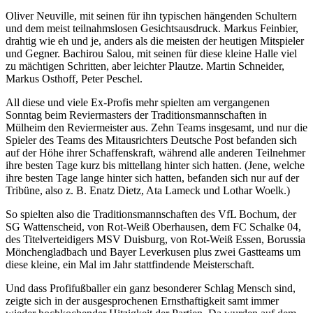
Oliver Neuville, mit seinen für ihn typischen hängenden Schultern
und dem meist teilnahmslosen Gesichtsausdruck. Markus Feinbier,
drahtig wie eh und je, anders als die meisten der heutigen Mitspieler
und Gegner. Bachirou Salou, mit seinen für diese kleine Halle viel
zu mächtigen Schritten, aber leichter Plautze. Martin Schneider,
Markus Osthoff, Peter Peschel.
All diese und viele Ex-Profis mehr spielten am vergangenen
Sonntag beim Reviermasters der Traditionsmannschaften in
Mülheim den Reviermeister aus. Zehn Teams insgesamt, und nur die
Spieler des Teams des Mitausrichters Deutsche Post befanden sich
auf der Höhe ihrer Schaffenskraft, während alle anderen Teilnehmer
ihre besten Tage kurz bis mittellang hinter sich hatten. (Jene, welche
ihre besten Tage lange hinter sich hatten, befanden sich nur auf der
Tribüne, also z. B. Enatz Dietz, Ata Lameck und Lothar Woelk.)
So spielten also die Traditionsmannschaften des VfL Bochum, der
SG Wattenscheid, von Rot-Weiß Oberhausen, dem FC Schalke 04,
des Titelverteidigers MSV Duisburg, von Rot-Weiß Essen, Borussia
Mönchengladbach und Bayer Leverkusen plus zwei Gastteams um
diese kleine, ein Mal im Jahr stattfindende Meisterschaft.
Und dass Profifußballer ein ganz besonderer Schlag Mensch sind,
zeigte sich in der ausgesprochenen Ernsthaftigkeit samt immer