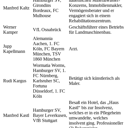
Hamburger SV,
italienischen Mineralwasser-
Girondins
Konzerns, Immobilienmakler,
Manfred Kaltz
Bordeaux, FC
Vermögensberater und er
Mulhouse
engagiert sich in einem
Rehabilitationszentrum.
Werner
Geschäftsführer eines Betriebs
VfL Osnabrück
Kamper
für Landmaschinenbau.
Alemannia
Aachen, 1. FC
Jupp
Köln, FC Bayern
Arzt.
Kapellmann
München, TSV
1860 München
Wormatia Worms,
Hamburger SV, 1.
FC Nürnberg,
Betätigt sich künstlerisch als
Rudi Kargus
Karlsruher SC,
Maler.
Fortuna
Düsseldorf, 1. FC
Köln
Besaß ein Hotel, das „Haus
Kastl“ bis zur Insolvenz,
Hamburger SV,
welches er in ein Pflegeheim
Manfred Kastl
Bayer Leverkusen,
umwandelte, welches
VfB Stuttgart
insolvent ging. Professioneller