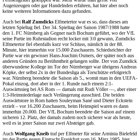
Augenzeugen oder gar Handelnden erfahren, hat hier aber noch
keine weiteren Informationen dazu gefunden.
Auch bei
Ralf Zumdicks
Elfmetertor war es so, dass dieses am
letzten Spieltag fiel. Der 34. Spieltag der Saison 1987/1988 hatte
den 1. FC Nürnberg als Gegner nach Bochum geführt, wo der VfL
seine Partie im Ruhrstadion recht locker mit 3:0 gewann, Zumdicks
Elfmetertor fiel ebenfalls kurz vor Schluss, nämlich in der 88.
Minute, hier immerhin vor 15.000 Zuschauern. Schiedsrichter der
Partie war ein gewisser Hans-Joachim Osmers, der später noch aus
anderen Gründen zu Berühmtheit gelangen sollte. Der von Zumdick
überwundene Kollege im Tor der Nürnberger war übrigens Andreas
Köpke, der selbst 2x in der Bundesliga als Torschütze erfolgreich
war. Nürnberg beendete die Saison als 5., womit man in den UEFA-
Pokal einzog, dort aber in der 1. Runde nach einem 2:1-
Auswärtssieg bei AS Rom — damals mit Rudi Völler —, aber einer
1:3-Heimniederlage nach Verlängerung ausschied. Die beiden
Auswärtstore in Rom hatten Souleyman Sané und Dieter Eckstein
erzielt – vor 16.200 Zuschauern, beim Heimspiel waren es dann
immerhin 20.000. Der VfL Bochum beendete die Saison auf einem
sicheren 12. Platz, der damals zudem noch sicherer war als heute,
weil es in jener Saison nur zwei Absteiger gab.
Auch
Wolfgang Kneib
traf per Elfmeter für seine Arminia Bielefeld
im der Partie gegen Eintracht Frankfurt vom 16. März 1985, hier