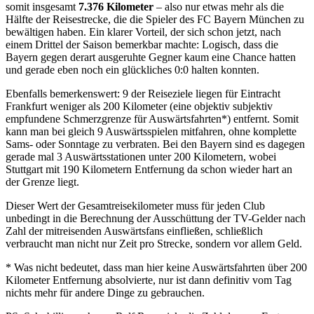
somit insgesamt
7.376 Kilometer
– also nur etwas mehr als die
Hälfte der Reisestrecke, die die Spieler des FC Bayern München zu
bewältigen haben. Ein klarer Vorteil, der sich schon jetzt, nach
einem Drittel der Saison bemerkbar machte: Logisch, dass die
Bayern gegen derart ausgeruhte Gegner kaum eine Chance hatten
und gerade eben noch ein glückliches 0:0 halten konnten.
Ebenfalls bemerkenswert: 9 der Reiseziele liegen für Eintracht
Frankfurt weniger als 200 Kilometer (eine objektiv subjektiv
empfundene Schmerzgrenze für Auswärtsfahrten*) entfernt. Somit
kann man bei gleich 9 Auswärtsspielen mitfahren, ohne komplette
Sams- oder Sonntage zu verbraten. Bei den Bayern sind es dagegen
gerade mal 3 Auswärtsstationen unter 200 Kilometern, wobei
Stuttgart mit 190 Kilometern Entfernung da schon wieder hart an
der Grenze liegt.
Dieser Wert der Gesamtreisekilometer muss für jeden Club
unbedingt in die Berechnung der Ausschüttung der TV-Gelder nach
Zahl der mitreisenden Auswärtsfans einfließen, schließlich
verbraucht man nicht nur Zeit pro Strecke, sondern vor allem Geld.
* Was nicht bedeutet, dass man hier keine Auswärtsfahrten über 200
Kilometer Entfernung absolvierte, nur ist dann definitiv vom Tag
nichts mehr für andere Dinge zu gebrauchen.