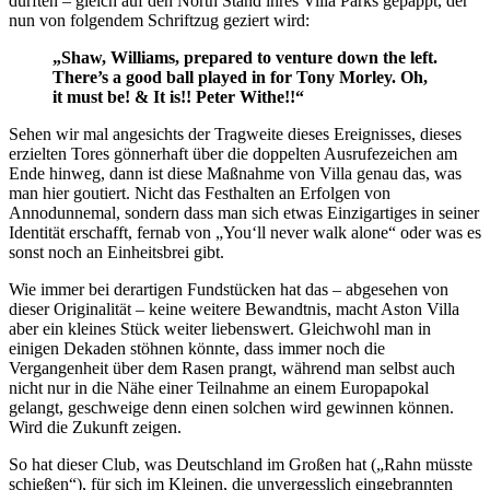
dürften – gleich auf den North Stand ihres Villa Parks gepappt, der
nun von folgendem Schriftzug geziert wird:
„Shaw, Williams, prepared to venture down the left.
There’s a good ball played in for Tony Morley. Oh,
it must be! & It is!! Peter Withe!!“
Sehen wir mal angesichts der Tragweite dieses Ereignisses, dieses
erzielten Tores gönnerhaft über die doppelten Ausrufezeichen am
Ende hinweg, dann ist diese Maßnahme von Villa genau das, was
man hier goutiert. Nicht das Festhalten an Erfolgen von
Annodunnemal, sondern dass man sich etwas Einzigartiges in seiner
Identität erschafft, fernab von „You‘ll never walk alone“ oder was es
sonst noch an Einheitsbrei gibt.
Wie immer bei derartigen Fundstücken hat das – abgesehen von
dieser Originalität – keine weitere Bewandtnis, macht Aston Villa
aber ein kleines Stück weiter liebenswert. Gleichwohl man in
einigen Dekaden stöhnen könnte, dass immer noch die
Vergangenheit über dem Rasen prangt, während man selbst auch
nicht nur in die Nähe einer Teilnahme an einem Europapokal
gelangt, geschweige denn einen solchen wird gewinnen können.
Wird die Zukunft zeigen.
So hat dieser Club, was Deutschland im Großen hat („Rahn müsste
schießen“), für sich im Kleinen, die unvergesslich eingebrannten