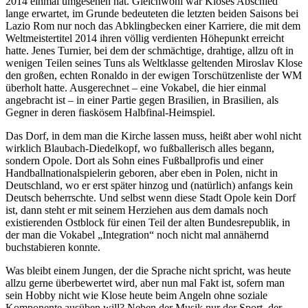
2014 einmal umgesehen hat. Gleichwohl war Kloses Abschied
lange erwartet, im Grunde bedeuteten die letzten beiden Saisons bei
Lazio Rom nur noch das Abklingbecken einer Karriere, die mit dem
Weltmeistertitel 2014 ihren völlig verdienten Höhepunkt erreicht
hatte. Jenes Turnier, bei dem der schmächtige, drahtige, allzu oft in
wenigen Teilen seines Tuns als Weltklasse geltenden Miroslav Klose
den großen, echten Ronaldo in der ewigen Torschützenliste der WM
überholt hatte. Ausgerechnet – eine Vokabel, die hier einmal
angebracht ist – in einer Partie gegen Brasilien, in Brasilien, als
Gegner in deren fiaskösem Halbfinal-Heimspiel.
Das Dorf, in dem man die Kirche lassen muss, heißt aber wohl nicht
wirklich Blaubach-Diedelkopf, wo fußballerisch alles begann,
sondern Opole. Dort als Sohn eines Fußballprofis und einer
Handballnationalspielerin geboren, aber eben in Polen, nicht in
Deutschland, wo er erst später hinzog und (natürlich) anfangs kein
Deutsch beherrschte. Und selbst wenn diese Stadt Opole kein Dorf
ist, dann steht er mit seinem Herziehen aus dem damals noch
existierenden Ostblock für einen Teil der alten Bundesrepublik, in
der man die Vokabel „Integration“ noch nicht mal annähernd
buchstabieren konnte.
Was bleibt einem Jungen, der die Sprache nicht spricht, was heute
allzu gerne überbewertet wird, aber nun mal Fakt ist, sofern man
sein Hobby nicht wie Klose heute beim Angeln ohne soziale
Komponente ausüben will? Neben der Musik nur der Sport, der