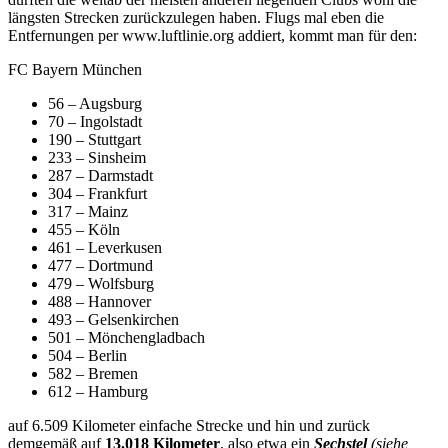
längsten Strecken zurückzulegen haben. Flugs mal eben die
Entfernungen per www.luftlinie.org addiert, kommt man für den:
FC Bayern München
56 – Augsburg
70 – Ingolstadt
190 – Stuttgart
233 – Sinsheim
287 – Darmstadt
304 – Frankfurt
317 – Mainz
455 – Köln
461 – Leverkusen
477 – Dortmund
479 – Wolfsburg
488 – Hannover
493 – Gelsenkirchen
501 – Mönchengladbach
504 – Berlin
582 – Bremen
612 – Hamburg
auf 6.509 Kilometer einfache Strecke und hin und zurück
demgemäß auf
13.018 Kilometer
, also etwa ein
Sechstel
(siehe