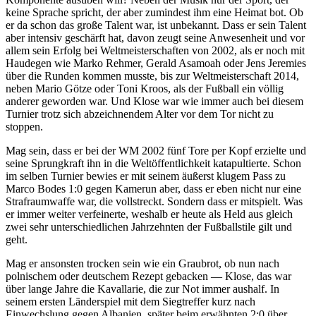
keine Sprache spricht, der aber zumindest ihm eine Heimat bot. Ob
er da schon das große Talent war, ist unbekannt. Dass er sein Talent
aber intensiv geschärft hat, davon zeugt seine Anwesenheit und vor
allem sein Erfolg bei Weltmeisterschaften von 2002, als er noch mit
Haudegen wie Marko Rehmer, Gerald Asamoah oder Jens Jeremies
über die Runden kommen musste, bis zur Weltmeisterschaft 2014,
neben Mario Götze oder Toni Kroos, als der Fußball ein völlig
anderer geworden war. Und Klose war wie immer auch bei diesem
Turnier trotz sich abzeichnendem Alter vor dem Tor nicht zu
stoppen.
Mag sein, dass er bei der WM 2002 fünf Tore per Kopf erzielte und
seine Sprungkraft ihn in die Weltöffentlichkeit katapultierte. Schon
im selben Turnier bewies er mit seinem äußerst klugem Pass zu
Marco Bodes 1:0 gegen Kamerun aber, dass er eben nicht nur eine
Strafraumwaffe war, die vollstreckt. Sondern dass er mitspielt. Was
er immer weiter verfeinerte, weshalb er heute als Held aus gleich
zwei sehr unterschiedlichen Jahrzehnten der Fußballstile gilt und
geht.
Mag er ansonsten trocken sein wie ein Graubrot, ob nun nach
polnischem oder deutschem Rezept gebacken — Klose, das war
über lange Jahre die Kavallarie, die zur Not immer aushalf. In
seinem ersten Länderspiel mit dem Siegtreffer kurz nach
Einwechslung gegen Albanien, später beim erwähnten 2:0 über