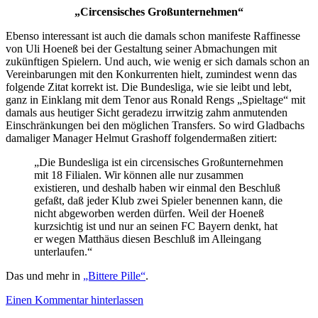
„Circensisches Großunternehmen“
Ebenso interessant ist auch die damals schon manifeste Raffinesse
von Uli Hoeneß bei der Gestaltung seiner Abmachungen mit
zukünftigen Spielern. Und auch, wie wenig er sich damals schon an
Vereinbarungen mit den Konkurrenten hielt, zumindest wenn das
folgende Zitat korrekt ist. Die Bundesliga, wie sie leibt und lebt,
ganz in Einklang mit dem Tenor aus Ronald Rengs „Spieltage“ mit
damals aus heutiger Sicht geradezu irrwitzig zahm anmutenden
Einschränkungen bei den möglichen Transfers. So wird Gladbachs
damaliger Manager Helmut Grashoff folgendermaßen zitiert:
„Die Bundesliga ist ein circensisches Großunternehmen
mit 18 Filialen. Wir können alle nur zusammen
existieren, und deshalb haben wir einmal den Beschluß
gefaßt, daß jeder Klub zwei Spieler benennen kann, die
nicht abgeworben werden dürfen. Weil der Hoeneß
kurzsichtig ist und nur an seinen FC Bayern denkt, hat
er wegen Matthäus diesen Beschluß im Alleingang
unterlaufen.“
Das und mehr in
„Bittere Pille“
.
Einen Kommentar hinterlassen