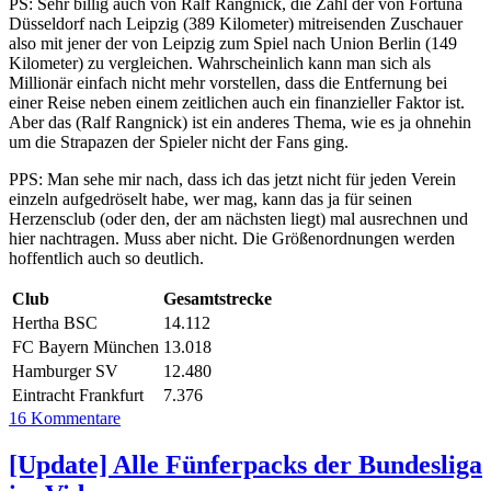
PS: Sehr billig auch von Ralf Rangnick, die Zahl der von Fortuna
Düsseldorf nach Leipzig (389 Kilometer) mitreisenden Zuschauer
also mit jener der von Leipzig zum Spiel nach Union Berlin (149
Kilometer) zu vergleichen. Wahrscheinlich kann man sich als
Millionär einfach nicht mehr vorstellen, dass die Entfernung bei
einer Reise neben einem zeitlichen auch ein finanzieller Faktor ist.
Aber das (Ralf Rangnick) ist ein anderes Thema, wie es ja ohnehin
um die Strapazen der Spieler nicht der Fans ging.
PPS: Man sehe mir nach, dass ich das jetzt nicht für jeden Verein
einzeln aufgedröselt habe, wer mag, kann das ja für seinen
Herzensclub (oder den, der am nächsten liegt) mal ausrechnen und
hier nachtragen. Muss aber nicht. Die Größenordnungen werden
hoffentlich auch so deutlich.
Club
Gesamtstrecke
Hertha BSC
14.112
FC Bayern München
13.018
Hamburger SV
12.480
Eintracht Frankfurt
7.376
16 Kommentare
[Update] Alle Fünferpacks der Bundesliga