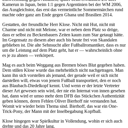
Kamerun in Japan, beim 1:1 gegen Argentinien bei der WM 2006,
das Ausgleichstor, das erst das vermeintliche Sommermärchen rund
machte oder ganz am Ende gegen Ghana und Brasilien 2014.
Gestatten, der freundliche Herr Klose. Nicht mit Hut, nicht mit
Charme und nicht mit Melone, war er neben dem Platz so dröge,
dass er selbst zu Beckenbauers Zeiten kaum zum Star getaugt hätte.
Im Gegensatz zu diesem aber auch bis heute frei von Skandalen
geblieben ist. Die alte Sehnsucht aller Fußballromantiker, dass es nur
um die Leistung auf dem Platz geht, hat er — wahrscheinlich ohne
es je zu ahnen — verkörpert.
Mag es auch beim Weggang aus Bremen böses Blut gegeben haben.
Dem stillen Klose wurde das mehrheitlich nicht nachgetragen. Man
kann ihn sich vorstellen als jemand, der gerade weil er sich nicht
darstellen will, etwas von jenem Fußball transportiert, den er noch
aus Blaubach-Diedelkopf kennt. Und wenn er der letzte Vertreter
dieser Art gewesen sein wird, der nie ein Internat von innen gesehen
hat, dann wird er umso mehr dem DFB das Stückchen Authentizität
geben können, deren Fehlen Oliver Bierhoff nie verstanden hat.
Womit wir wieder beim Thema sind. Bierhoff, das war ein One-
Trick-Pony, der Mann mit der Inselbegabung Kopfball.
Klose hingegen war Spielkultur in Vollendung, wohin er sich auch
drehte und das 20 Jahre lang.