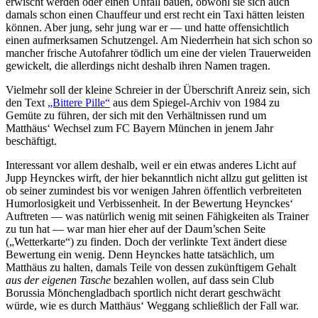
erwischt werden oder einen Unfall bauen, obwohl sie sich auch
damals schon einen Chauffeur und erst recht ein Taxi hätten leisten
können. Aber jung, sehr jung war er — und hatte offensichtlich
einen aufmerksamen Schutzengel. Am Niederrhein hat sich schon so
mancher frische Autofahrer tödlich um eine der vielen Trauerweiden
gewickelt, die allerdings nicht deshalb ihren Namen tragen.
Vielmehr soll der kleine Schreier in der Überschrift Anreiz sein, sich
den Text
„Bittere Pille“
aus dem Spiegel-Archiv von 1984 zu
Gemüte zu führen, der sich mit den Verhältnissen rund um
Matthäus‘ Wechsel zum FC Bayern München in jenem Jahr
beschäftigt.
Interessant vor allem deshalb, weil er ein etwas anderes Licht auf
Jupp Heynckes wirft, der hier bekanntlich nicht allzu gut gelitten ist
ob seiner zumindest bis vor wenigen Jahren öffentlich verbreiteten
Humorlosigkeit und Verbissenheit. In der Bewertung Heynckes‘
Auftreten — was natürlich wenig mit seinen Fähigkeiten als Trainer
zu tun hat — war man hier eher auf der Daum’schen Seite
(„Wetterkarte“) zu finden. Doch der verlinkte Text ändert diese
Bewertung ein wenig. Denn Heynckes hatte tatsächlich, um
Matthäus zu halten, damals Teile von dessen zukünftigem Gehalt
aus der eigenen Tasche
bezahlen wollen, auf dass sein Club
Borussia Mönchengladbach sportlich nicht derart geschwächt
würde, wie es durch Matthäus‘ Weggang schließlich der Fall war.