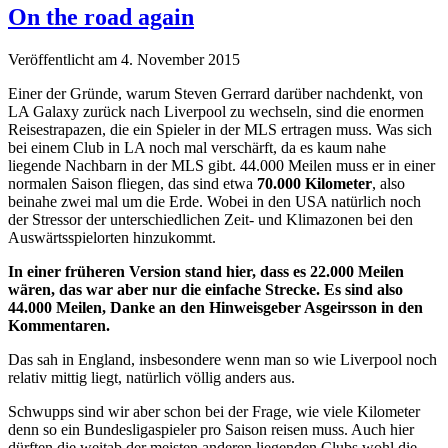
On the road again
Veröffentlicht am 4. November 2015
Einer der Gründe, warum Steven Gerrard darüber nachdenkt, von
LA Galaxy zurück nach Liverpool zu wechseln, sind die enormen
Reisestrapazen, die ein Spieler in der MLS ertragen muss. Was sich
bei einem Club in LA noch mal verschärft, da es kaum nahe
liegende Nachbarn in der MLS gibt. 44.000 Meilen muss er in einer
normalen Saison fliegen, das sind etwa
70.000 Kilometer
, also
beinahe zwei mal um die Erde. Wobei in den USA natürlich noch
der Stressor der unterschiedlichen Zeit- und Klimazonen bei den
Auswärtsspielorten hinzukommt.
In einer früheren Version stand hier, dass es 22.000 Meilen
wären, das war aber nur die einfache Strecke. Es sind also
44.000 Meilen, Danke an den Hinweisgeber Asgeirsson in den
Kommentaren.
Das sah in England, insbesondere wenn man so wie Liverpool noch
relativ mittig liegt, natürlich völlig anders aus.
Schwupps sind wir aber schon bei der Frage, wie viele Kilometer
denn so ein Bundesligaspieler pro Saison reisen muss. Auch hier
dürften die weitab der meisten anderen liegenden Clubs wohl die