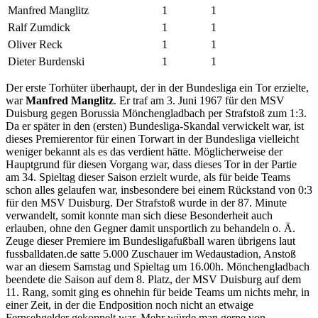
Manfred Manglitz
1
1
Ralf Zumdick
1
1
Oliver Reck
1
1
Dieter Burdenski
1
1
Der erste Torhüter überhaupt, der in der Bundesliga ein Tor erzielte,
war
Manfred Manglitz
. Er traf am 3. Juni 1967 für den MSV
Duisburg gegen Borussia Mönchengladbach per Strafstoß zum 1:3.
Da er später in den (ersten) Bundesliga-Skandal verwickelt war, ist
dieses Premierentor für einen Torwart in der Bundesliga vielleicht
weniger bekannt als es das verdient hätte. Möglicherweise der
Hauptgrund für diesen Vorgang war, dass dieses Tor in der Partie
am 34. Spieltag dieser Saison erzielt wurde, als für beide Teams
schon alles gelaufen war, insbesondere bei einem Rückstand von 0:3
für den MSV Duisburg. Der Strafstoß wurde in der 87. Minute
verwandelt, somit konnte man sich diese Besonderheit auch
erlauben, ohne den Gegner damit unsportlich zu behandeln o. Ä.
Zeuge dieser Premiere im Bundesligafußball waren übrigens laut
fussballdaten.de satte 5.000 Zuschauer im Wedaustadion, Anstoß
war an diesem Samstag und Spieltag um 16.00h. Mönchengladbach
beendete die Saison auf dem 8. Platz, der MSV Duisburg auf dem
11. Rang, somit ging es ohnehin für beide Teams um nichts mehr, in
einer Zeit, in der die Endposition noch nicht an etwaige
Fernsehgelder gekoppelt war. Mehr würde man gerne von