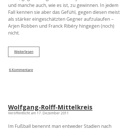
und manche auch, wie es ist, zu gewinnen. In jedem
Fall kennen sie aber das Gefühl, gegen diesen meist
als stärker eingeschätzten Gegner aufzulaufen –
Arjen Robben und Franck Ribéry hingegen (noch)
nicht.
Weiterlesen
W
a
s
L
6 Kommentare
i
z
a
&
U
l
i
Wolfgang-Rolff-Mittelkreis
&
Veröffentlicht am 17. Dezember 2011
J
u
p
Im Fußball benennt man entweder Stadien nach