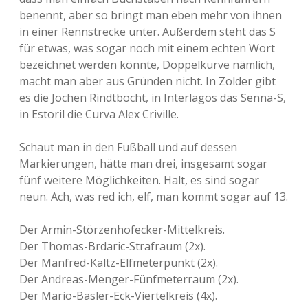
n
benennt, aber so bringt man eben mehr von ihnen
i
c
in einer Rennstrecke unter. Außerdem steht das S
h
für etwas, was sogar noch mit einem echten Wort
t
bezeichnet werden könnte, Doppelkurve nämlich,
macht man aber aus Gründen nicht. In Zolder gibt
es die Jochen Rindtbocht, in Interlagos das Senna-S,
in Estoril die Curva Alex Criville.
Schaut man in den Fußball und auf dessen
Markierungen, hätte man drei, insgesamt sogar
fünf weitere Möglichkeiten. Halt, es sind sogar
neun. Ach, was red ich, elf, man kommt sogar auf 13.
Der Armin-Störzenhofecker-Mittelkreis.
Der Thomas-Brdaric-Strafraum (2x).
Der Manfred-Kaltz-Elfmeterpunkt (2x).
Der Andreas-Menger-Fünfmeterraum (2x).
Der Mario-Basler-Eck-Viertelkreis (4x).