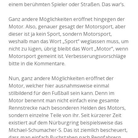
p
einem berühmten Spieler oder Straßen. Das war’s.
&
M
e
Ganz andere Möglichkeiten eröffnet hingegen der
h
Motor. Also, genauer gesagt der Motorsport, aber
m
dieser ist ja kein Sport, sondern Motorsport,
e
t
weshalb man das Wort „Sport“ weglassen muss, um
w
nicht zu lügen, übrig bleibt das Wort „Motor“, wenn
i
Motorsport gemeint ist. Verbesserungsvorschläge
s
s
bitte in die Kommentare.
e
n
Nun, ganz andere Möglichkeiten eröffnet der
—
u
Motor, welcher hier ausnahmsweise einmal
n
stilbildend für den Fußball sein kann. Denn im
d
Motor benennt man nicht einfach eine gesamte
R
o
Rennstrecke nach besonderen Helden des Motors,
b
sondern einzelne Teile von ihr. Seit kürzerer Zeit
b
existiert auf dem Nürburgring beispielsweise das
é
r
Michael-Schumacher-S. Das ist ziemlich bescheuert,
y
dass man einfach Buchstaben nach Rennfahrern